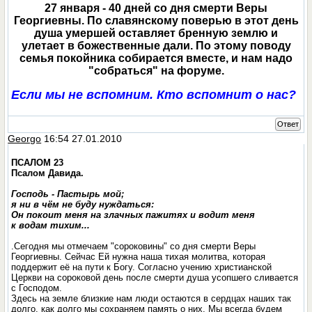
27 января - 40 дней со дня смерти Веры
Георгиевны. По славянскому поверью в этот день
душа умершей оставляет бренную землю и
улетает в божественные дали. По этому поводу
семья покойника собирается вместе, и нам надо
"собраться" на форуме.
Если мы не вспомним. Кто вспомнит о нас?
Ответ
Georgo
16:54 27.01.2010
ПСАЛОМ 23
Псалом Давида.
Господь - Пастырь мой;
я ни в чём не буду нуждаться:
Он покоит меня на злачных пажитях и водит меня
к водам тихим...
.Сегодня мы отмечаем "сороковины" со дня смерти Веры
Георгиевны. Сейчас Ей нужна наша тихая молитва, которая
поддержит её на пути к Богу. Согласно учению христианской
Церкви на сороковой день после смерти душа усопшего сливается
с Господом.
Здесь на земле близкие нам люди остаются в сердцах наших так
долго, как долго мы сохраняем память о них. Мы всегда будем