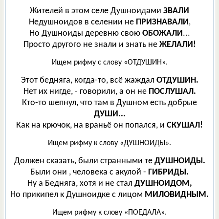
Жителей в этом селе Душноидами
ЗВАЛИ
Недушноидов в селении не
ПРИЗНАВАЛИ
,
Но Душноиды деревню свою
ОБОЖАЛИ
...
Просто другого не знали и знать не
ЖЕЛАЛИ!
Ищем рифму с слову «ОТДУШИН».
Этот бедняга, когда-то, всё жаждал
ОТДУШИН.
Нет их нигде, - говорили, а он не
ПОСЛУШАЛ.
Кто-то шепнул, что там в Душном есть добрые
ДУШИ...
Как на крючок, на враньё он попался, и
СКУШАЛ!
Ищем рифму к слову «ДУШНОИДЫ».
Должен сказать, были странными те
ДУШНОИДЫ.
Были они , человека с акулой -
ГИБРИДЫ.
Ну а Бедняга, хотя и не стал
ДУШНОИДОМ,
Но прикипел к Душноидке с лицом
МИЛОВИДНЫМ.
Ищем рифму к слову «ПОЕДАЛА».