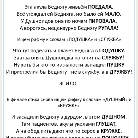
Эта акула Беднягу живьём
ПОЕДАЛА.
Всё угождал ей Бедняга, но было ей
МАЛО.
У Душноидов она по ночам
ПИРОВАЛА,
А воротясь, нецензурно Беднягу
РУГАЛА!
Ищем рифму к словам «ПОДУШКА» и «СЛУЖБА»
Что тут поделать и плачет Бедняга в
ПОДУШКУ.
Завтра опять Душноидка погонит на
СЛУЖБУ!
Ну хоть бы кто-то из жалости вытащил
ПУШКУ
И пристрелил бы Беднягу - не в службу, а в
ДРУЖБУ!
ЭПИЛОГ
В финале стиха снова ищем рифму к словам «ДУШНЫЙ» и
«КРУЖКЕ».
И засадили Беднягу в дурдом, в этом
ДУШНОМ.
Там пациентов, акулы уколами
ГЛУШАТ,
А на обед пить дают что-то серое в
КРУЖКЕ,