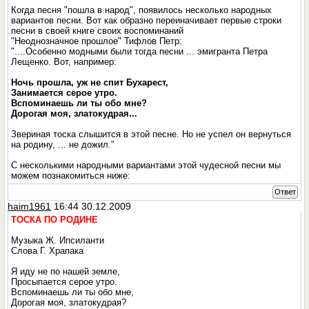
Когда песня "пошла в народ", появилось несколько народных
вариантов песни. Вот как образно переиначивает первые строки
песни в своей книге своих воспоминаний
"Неоднозначное прошлое" Тифлов Петр:
"....Особенно модными были тогда песни ... эмигранта Петра
Лещенко. Вот, например:
Ночь прошла, уж не спит Бухарест,
Занимается серое утро.
Вспоминаешь ли ты обо мне?
Дорогая моя, златокудрая...
Звериная тоска слышится в этой песне. Но не успел он вернуться
на родину, ... не дожил."
С несколькими народными вариантами этой чудесной песни мы
можем познакомиться ниже:
Ответ
haim1961
16:44 30.12.2009
ТОСКА ПО РОДИНЕ
Музыка Ж. Ипсиланти
Слова Г. Храпака
Я иду не по нашей земле,
Просыпается серое утро.
Вспоминаешь ли ты обо мне,
Дорогая моя, златокудрая?