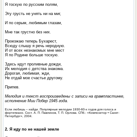
Я тоскую по русским полям,
Эту грусть не унять ни на миг,
И по серым, любимым глазам,
Мне так грустно без них.
Проезжаю теперь Бухарест,
Всюду слышу я речь неродную.
И от всех незнакомых мне мест
Я по Родине больше тоскую.
Здесь идут проливные дожди,
Их мелодия с детства знакома.
Дорогая, любимая, жди,
Не отдай мое счастье другому.
Припев.
Мелодия и текст воспроизведены с записи на грампластинке,
исполнение Мии Побер 1945 года.
Если любишь – найди. Популярные мелодии 1930-60-х годов для голоса и
фортепиано. Сост. А. П. Павлинов, Т. П. Орлова. СПб.: «Композитор • Санкт-
Петербург», 2004.
2. Я иду по не нашей земле