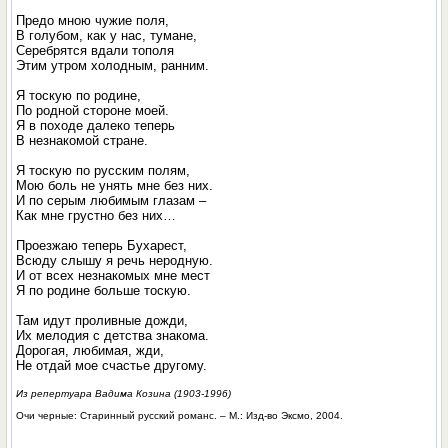
Предо мною чужие поля,
В голубом, как у нас, тумане,
Серебрятся вдали тополя
Этим утром холодным, ранним.
Я тоскую по родине,
По родной стороне моей.
Я в походе далеко теперь
В незнакомой стране.
Я тоскую по русским полям,
Мою боль не унять мне без них.
И по серым любимым глазам –
Как мне грустно без них…
Проезжаю теперь Бухарест,
Всюду слышу я речь неродную.
И от всех незнакомых мне мест
Я по родине больше тоскую.
Там идут проливные дожди,
Их мелодия с детства знакома.
Дорогая, любимая, жди,
Не отдай мое счастье другому.
Из репертуара Вадима Козина (1903-1996)
Очи черные: Старинный русский романс. – М.: Изд-во Эксмо, 2004.