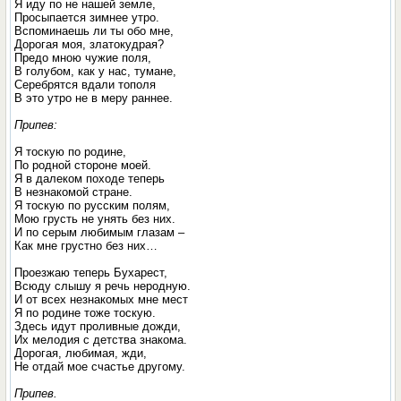
Я иду по не нашей земле,
Просыпается зимнее утро.
Вспоминаешь ли ты обо мне,
Дорогая моя, златокудрая?
Предо мною чужие поля,
В голубом, как у нас, тумане,
Серебрятся вдали тополя
В это утро не в меру раннее.
Припев:
Я тоскую по родине,
По родной стороне моей.
Я в далеком походе теперь
В незнакомой стране.
Я тоскую по русским полям,
Мою грусть не унять без них.
И по серым любимым глазам –
Как мне грустно без них…
Проезжаю теперь Бухарест,
Всюду слышу я речь неродную.
И от всех незнакомых мне мест
Я по родине тоже тоскую.
Здесь идут проливные дожди,
Их мелодия с детства знакома.
Дорогая, любимая, жди,
Не отдай мое счастье другому.
Припев.