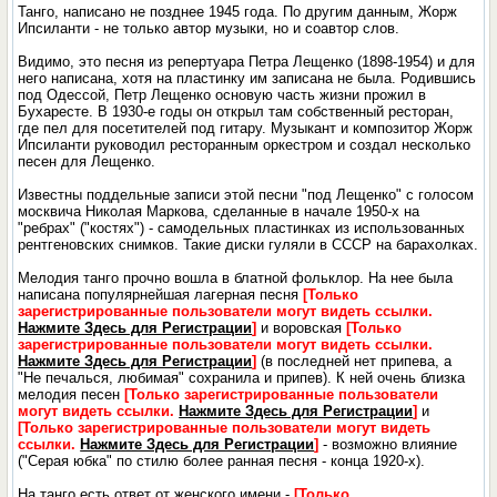
Танго, написано не позднее 1945 года. По другим данным, Жорж
Ипсиланти - не только автор музыки, но и соавтор слов.
Видимо, это песня из репертуара Петра Лещенко (1898-1954) и для
него написана, хотя на пластинку им записана не была. Родившись
под Одессой, Петр Лещенко основую часть жизни прожил в
Бухаресте. В 1930-е годы он открыл там собственный ресторан,
где пел для посетителей под гитару. Музыкант и композитор Жорж
Ипсиланти руководил ресторанным оркестром и создал несколько
песен для Лещенко.
Известны поддельные записи этой песни "под Лещенко" с голосом
москвича Николая Маркова, сделанные в начале 1950-х на
"ребрах" ("костях") - самодельных пластинках из использованных
рентгеновских снимков. Такие диски гуляли в СССР на барахолках.
Мелодия танго прочно вошла в блатной фольклор. На нее была
написана популярнейшая лагерная песня
[Только
зарегистрированные пользователи могут видеть ссылки.
Нажмите Здесь для Регистрации
]
и воровская
[Только
зарегистрированные пользователи могут видеть ссылки.
Нажмите Здесь для Регистрации
]
(в последней нет припева, а
"Не печалься, любимая" сохранила и припев). К ней очень близка
мелодия песен
[Только зарегистрированные пользователи
могут видеть ссылки.
Нажмите Здесь для Регистрации
]
и
[Только зарегистрированные пользователи могут видеть
ссылки.
Нажмите Здесь для Регистрации
]
- возможно влияние
("Серая юбка" по стилю более ранная песня - конца 1920-х).
На танго есть ответ от женского имени -
[Только