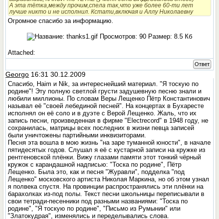
А эта тётка,между прочим,спела так,что уже более 60-ти лет
лучше никто и не исполнил. Кстати,включая и Аллу Николаевну
Огромное спасибо за информацию.
Attached:
Ответ
Georgo
16:31 30.12.2009
Спасибо, Haim и Nik, за интереснейший материал. "Я тоскую по
родине"! Эту полную светлой грусти задушевную песню знали и
любили миллионы. По словам Веры Лещенко Пётр Константинович
называл её "своей лебединой песней". На концертах в Бухаресте
исполнял он её соло и в дуэте с Верой Лещенко. Жаль, что их
запись песни, произведенная в фирме "Electrecord" в 1948 году, не
сохранилась, матрицы всех последних в жизни певца записей
были уничтожены партийными инквизиторами.
Песня эта вошла в мою жизнь "на заре туманной юности", в начале
пятидесятых годов. Слушал я её с кустарной записи на кружке из
рентгеновской плёнки. Вижу глазами памяти этот тонкий чёрный
кружок с карандашной надписью: "Тоска по родине", Пётр
Лещенко. Была это, как и песня "Журавли", подделка "под
Лещенко" московского артиста Николая Маркина, но об этом узнал
я полвека спустя. На провинции распространялись эти плёнки на
барахолках из-под полы. Текст песни школьницы переписывали в
свои тетради-песенники под разными названиями: "Тоска по
родине", "Я тоскую по родине", "Письмо из Румынии" или
"Златокудрая", изменялись и переделывались слова.