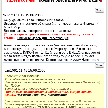
видеть ссылки.
Нажмите Здесь для Регистрации
]
Ответ
Nick123
11:12 15.06.2008
Хочу добавить к этой интересной статье
Впервые на пластинке её спела (на тот момент жена Ипсиланти)
Мия Побер
Вот эта запись непосредственно с пластинки
[Только зарегистрированные пользователи могут видеть
ссылки.
Нажмите Здесь для Регистрации
]
Алла Баянова,на тот момент уже бывшая женщина Ипсиланти,
была возмущенна тем ,что песню Жорж дал не ей,а как она
выразилась, КАКОЙ-то ТЁТКЕ (у меня есть ВИДЕОзапись этого)
А эта тётка,между прочим,спела так,что уже более 60-ти лет
лучше никто и не исполнил. Кстати,включая и Аллу Николаевну
Ответ
haim1961
11:45 15.06.2008
Сообщение от
Nick123
:
Хочу добавить к этой интересной статье
Впервые на пластинке её спела (на тот момент жена Ипсиланти)
Мия Побер
Вот эта запись непосредственно с пластинки
[Только зарегистрированные пользователи могут видеть
ссылки.
Нажмите Здесь для Регистрации
]
Алла Баянова,на тот момент уже бывшая женщина Ипсиланти,
была возмущенна тем ,что песню Жорж дал не ей,а как она
выразилась, КАКОЙ-то ТЁТКЕ (у меня есть ВИДЕОзапись этого)