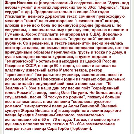
Жорж Ипсиланти (предполагаемый создатель песни "Здесь под
небом чужим" и многих лирических танго 30-х: "Вернись", "Два
сердца" и др.). Предположительно в конце 40-х годов
Ипсиланти, немного доработав текст, сочинил превосходную
мелодию "танго" на стихотворение "неизвестного" автора,
вложив в неё всю боль по покинутой родине (прим.авт.: по
сведениям, к окончательному приходу соц. прав-ва к власти в
Румынии, Жорж Ипсиланти эмигрировал в США). Довольно
долгое время песня оставалась "недоступной" широкой
публике. Со временем, в тексте знаменитой песни менялись
некоторые слова, но смысл всегда оставался прежним, вот так
причудливым образом переплелись грусть и тоска по дому, в
душе молодого солдата-художника, с духом подлинно
"эмигрантской" ностальгии выходцев из царской России.
Позднее в СССР, в конце 60-х годов, её спел и записал на
пластинку известный актёр Малого театра, ректор
"щепкинского" Театрального училища, исполнитель песен и
романсов Михаил Новохижин (один из первых официальных
исполнителей популярнейшей песни военных лет - "В
Землянке"). Уже в наши дни эту песню поёт "серебрянный
голос России", тенор, певец Олег Погудин. Но большинству
слушателей, песня "Я тоскую по родине", пожалуй больше
всего запомнилась в исполнении "королевы русского
романса" эмигрантской певицы Аллы Баяновой (бывшей
супруги Жоржа Ипсиланти) и запрещённого ленинградского
певца Аркадия Звездина-Северного, замечательно
исполнявших её в 60-е - 70-е годы. Так же, не менее ярко и
душевно исполняла эту песню в 50 - 60-е замечательная
эмигрантская певица Сара Горби (Горбевич).