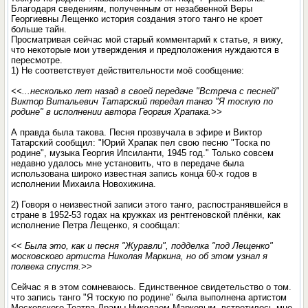
Благодаря сведениям, полученным от незабвенной Веры
Георгиевны Лещенко история создания этого танго не кроет
больше тайн.
Просматривая сейчас мой старый комментарий к статье, я вижу,
что некоторые мои утверждения и предположения нуждаются в
пересмотре.
1) Не соответствует действительности моё сообщение:
<<...несколько лет назад в своей передаче "Встреча с песней"
Виктор Витальевич Татарский передал танго "Я тоскую по
родине" в исполнении автора Георгия Храпака.>>
А правда была такова. Песня прозвучала в эфире и Виктор
Татарский сообщил: "Юрий Храпак пел свою песню "Тоска по
родине", музыка Георгия Ипсиланти, 1945 год." Только совсем
недавно удалось мне установить, что в передаче была
использована широко известная запись конца 60-х годов в
исполнении Михаила Новохижина.
2) Говоря о неизвестной записи этого танго, распостранявшейся в
стране в 1952-53 годах на кружках из рентгеновской плёнки, как
исполнение Петра Лещенко, я сообщал:
<< Была это, как и песня "Журавли", подделка "под Лещенко"
московского артиста Николая Маркина, но об этом узнал я
полвека спустя.>>
Сейчас я в этом сомневаюсь. Единственное свидетельство о том.
что запись танго "Я тоскую по родине" была выполнена артистом
Московского Театра Драмы Николаем Марковым, встретилось мне