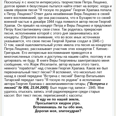
Поскольку я с юности интересуюсь творчеством Петра Лещенко,
долгое время я безуспешно пытался найти ответ на вопрос: когда и
каким образом песня "Я тоскую по родине" Георгия Храпака попалa
к Петру Лещенко? Ответ дала незабвенная Вера Лещенко в своей
книге воспоминаний, где она рассказала, что в Бухаресте со своей
военной частью в декабре 1944 года появился автор песни Георгий
Храпак. Он пришёл на концерт Петра и Веры Лещенко и предложил
Петру Константиновичу свои стихи. Так родилась прекрасная
песня, исполнением которой с этого дня заканчивались все
концерты. (Обратите внимание, что во всех иных источниках
указывается, что свою песню Георгий Храпак создал в 1945 г.)
О том, какой ошеломительный успех имела эта песня на концертах
Петра Лещенко, рассказывает участник этих концертов Г. Кипнис-
Григорьев. Его интересные воспоминания приводятся в
многочисленных статьях и доступны на нашем сайте, поэтому я их
цитировать не буду. В книге Веры Георгиевны заинтриговало меня
сообщение, что Жорж Ипсиланти, автор музыки этого танго,
немного "поработал" над стихами Георгия Храпака. Каков же был
первоначальный текст пeсни? Я вспомнил, что несколько лет
назад в своей передаче "Встреча с песней" Виктор Витальевич
Татарский передал танго "Я тоскую по родине" в исполнении
автора Георгия Храпака с аккомпаниментом гитары,
("Встреча с
песней" Nr 956, 23.04.2005)
. Был подан год записи - 1945. Мне
удалось отыскать запись этой радиопередачи среди старых
кассет. Вот текст песни, переписанной с кассеты:
Я иду не по нашей земле,
Просыпается хмурое утро.
Вспоминаешь ли ты обо мне,
Дорогая моя, златокудрая?