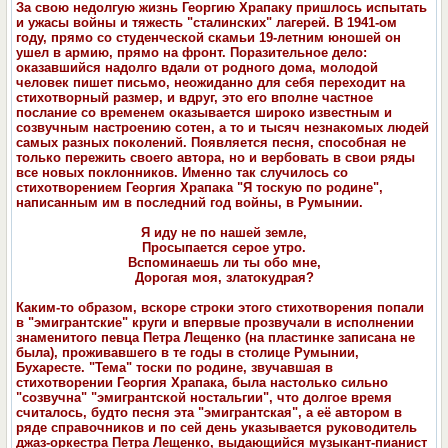
За свою недолгую жизнь Георгию Храпаку пришлось испытать
и ужасы войны и тяжесть "сталинских" лагерей. В 1941-ом
году, прямо со студенческой скамьи 19-летним юношей он
ушел в армию, прямо на фронт. Поразительное дело:
оказавшийся надолго вдали от родного дома, молодой
человек пишет письмо, неожиданно для себя переходит на
стихотворный размер, и вдруг, это его вполне частное
послание со временем оказывается широко известным и
созвучным настроению сотен, а то и тысяч незнакомых людей
самых разных поколений. Появляется песня, способная не
только пережить своего автора, но и вербовать в свои ряды
все новых поклонников. Именно так случилось со
стихотворением Георгия Храпака "Я тоскую по родине",
написанным им в последний год войны, в Румынии.
Я иду не по нашей земле,
Просыпается серое утро.
Вспоминаешь ли ты обо мне,
Дорогая моя, златокудрая?
Каким-то образом, вcкоре строки этого стихотворения попали
в "эмигрантские" круги и впервые прозвучали в исполнении
знаменитого певца Петра Лещенко (на пластинке записана не
была), проживавшего в те годы в столице Румынии,
Бухаресте. "Тема" тоски по родине, звучавшая в
стихотворении Георгия Храпака, была настолько сильно
"созвучна" "эмигрантской ностальгии", что долгое время
считалось, будто песня эта "эмигрантская", а её автором в
ряде справочников и по сей день указывается руководитель
джаз-оркестра Петра Лещенко, выдающийся музыкант-пианист