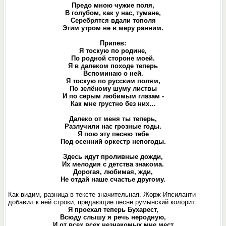
Предо мною чужие поля,
В голубом, как у нас, тумане,
Серебрятся вдали тополя
Этим утром не в меру ранним.
Припев:
Я тоскую по родине,
По родной стороне моей.
Я в далеком походе теперь
Вспоминаю о ней.
Я тоскую по русским полям,
По зелёному шуму листвы
И по серым любимым глазам -
Как мне грустно без них…
Далеко от меня ты теперь,
Разлучили нас грозные годы.
Я пою эту песню тебе
Под осенний оркестр непогоды.
Здесь идут проливные дожди,
Их мелодия с детства знакома.
Дорогая, любимая, жди,
Не отдай наше счастье другому.
Как видим, разница в тексте значительная. Жорж Ипсиланти
добавил к ней строки, придающие песне румынский колорит:
Я проехал теперь Бухарест,
Всюду слышу я речь неродную,
И от всех всех незнакомых мне мест