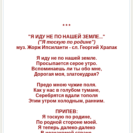
* * *
"Я ИДУ НЕ ПО НАШЕЙ ЗЕМЛЕ..."
("Я тоскую по родине")
муз. Жорж Ипсиланти - сл. Георгий Храпак
Я иду не по нашей земле.
Просыпается серое утро.
Вспоминаешь ли ты обо мне,
Дорогая моя, златокудрая?
Предо мною чужие поля.
Как у нас в голубом тумане,
Серебрятся вдали тополя
Этим утром холодным, ранним.
ПРИПЕВ:
Я тоскую по родине,
По родной стороне моей.
Я теперь далеко-далеко
В незнакомой стране.