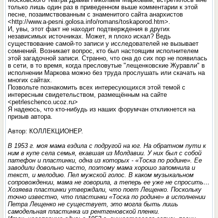
только лишь один раз в приведенном выше комментарии к этой
песне, позаимствованным с знаменитого сайта анархистов
<http://www.a-pesni.golosa.info/romans/toskaporod.htm>.
И, увы, этот факт не находит подтверждения в других
независимых источниках. Может, я плохо искал? Ведь
существование самой-то записи у исследователей не вызывает
сомнений. Возникает вопрос, кто был настоящим исполнителем
этой загадочной записи. Странно, что она до сих пор не появилась
в сети, в то время, когда пресловутые "лещенковские Журавли" в
исполнении Маркова можно без труда прослушать или скачать на
многих сайтах.
Позвольте познакомить всех интересующихся этой темой с
интересным свидетельством, размещённым на сайте
<petrleschenco.ucoz.ru>
Я надеюсь, что кто-нибудь из наших форумчан откликнется на
призыв автора.
Автор: КОЛЛЕКЦИОНЕР.
В 1953 г. моя мама ездила с подругой на юг. На обратном пути к
ним в купе села семья, ехавшая из Молдавии. У них был с собой
патефон и пластинки, одна из которых - «Тоска по родине». Ее
заводили довольно часто, поэтому мама хорошо запомнила и
текст, и мелодию. Пел мужской голос. В каком музыкальном
сопровождении, мама не говорила, а теперь ее уже не спросить…
Хозяева пластинки утверждали, что поет Лещенко. Поскольку
точно известно, что пластинки «Тоска по родине» в исполнении
Петра Лещенко не существует, это могла быть лишь
самодельная пластинка из рентгеновской пленки.