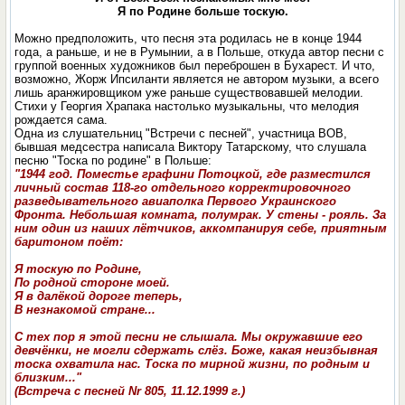
Я по Родине больше тоскую.
Можно предположить, что песня эта родилась не в конце 1944
года, а раньше, и не в Румынии, а в Польше, откуда автор песни с
группой воeнных xудожников был переброшен в Бухарест. И что,
возможно, Жорж Ипсиланти является не автором музыки, а всего
лишь аранжировщиком уже раньше существовавшей мелодии.
Стихи у Георгия Храпака настолько музыкальны, что мелодия
рождается сама.
Одна из слушательниц "Встречи с песней", участница ВОВ,
бывшая медсестра написала Виктору Татарскому, что слушала
песню "Тоска по родине" в Польше:
"1944 год. Поместье графини Потоцкой, где разместился
личный состав 118-го отдельного корректировочного
разведывательного авиaполка Первого Украинского
Фронта. Небольшая комната, полумрак. У стены - рояль. За
ним один из наших лётчиков, аккомпанируя себе, приятным
баритоном поёт:
Я тоскую по Родине,
По родной стороне моей.
Я в далёкой дороге теперь,
В незнакомой стране...
С тех пор я этой песни не слышала. Мы окружавшие его
девчёнки, не могли сдержать слёз. Боже, какая неизбывная
тоска охватила нас. Тоска по мирной жизни, по родным и
близким..."
(Встреча с песней Nr 805, 11.12.1999 г.)