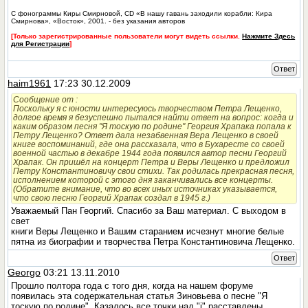
С фонограммы Киры Смирновой, CD «В нашу гавань заходили корабли: Кира
Смирнова», «Восток», 2001. - без указания авторов
[Только зарегистрированные пользователи могут видеть ссылки.
Нажмите Здесь
для Регистрации
]
Ответ
haim1961
17:23 30.12.2009
Сообщение от
:
Поскольку я с юности интересуюсь творчеством Петра Лещенко,
долгое время я безуспешно пытался найти ответ на вопрос: когда и
каким образом песня "Я тоскую по родине" Георгия Храпака попалa к
Петру Лещенко? Ответ дала незабвенная Вера Лещенко в своей
книге воспоминаний, где она рассказала, что в Бухаресте со своей
военной частью в декабре 1944 года появился автор песни Георгий
Храпак. Он пришёл на концерт Петра и Веры Лещенко и предложил
Петру Константиновичу свои стихи. Так родилась прекрасная песня,
исполнением которой с этого дня заканчивались все концерты.
(Обратите внимание, что во всех иных источниках указывается,
что свою песню Георгий Храпак создал в 1945 г.)
Уважаемый Пан Георгий. Спасибо за Ваш материал. С выходом в
свет
книги Веры Лещенко и Вашим старанием исчезнут многие белые
пятна из биографии и творчества Петра Константиновича Лещенко.
Ответ
Georgo
03:21 13.11.2010
Прошло полтора года с того дня, когда на нашем форуме
появилась эта содержательная статья Зиновьева о песне "Я
тоскую по родине". Казалось все точки над "i" расставлены.