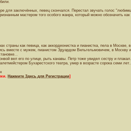
убили.
гере для заключённых, певец скончался. Перестал звучать голос "любим
ризнанным мастером того особого жанра, который можно обозначить как
ах страны как певица, как аккордеонистка и пианистка, пела в Москве
улись вместе с мужем, пианистом Эдуардом Вильгельмовичем, в Москву и
тановке...
онвой вел его по улице, рыть канавы. Петр тоже увидел сестру и плакал.
алетмейстером Бухарестского театра, умер в возрасте сорока семи лет..
н
лки.
Нажмите Здесь для Регистрации
]