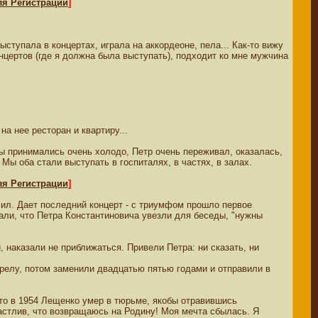
ля Регистрации
]
ступала в концертах, играла на аккордеоне, пела... Как-то вижу
нцертов (где я должна была выступать), подходит ко мне мужчина
а нее ресторан и квартиру...
ты принимались очень холодо, Петр очень переживал, оказалась,
ы оба стали выступать в госпиталях, в частях, в залах.
ля Регистрации
]
чил. Дает последний концерт - с триумфом прошло первое
зали, что Петра Константиновича увезли для беседы, "нужны
 наказали не приближаться. Привели Петра: ни сказать, ни
трелу, потом заменили двадцатью пятью годами и отправили в
что в 1954 Лещенко умер в тюрьме, якобы отравившись
счастлив, что возвращаюсь на Родину! Моя мечта сбылась. Я