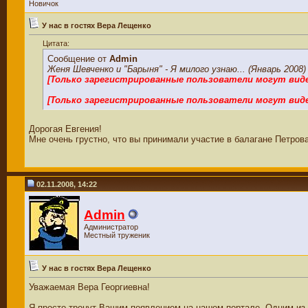
Новичок
У нас в гостях Вера Лещенко
Цитата:
Сообщение от
Admin
Женя Шевченко и "Барыня" - Я милого узнаю... (Январь 2008)
[Только зарегистрированные пользователи могут вид
[Только зарегистрированные пользователи могут вид
Дорогая Евгения!
Мне очень грустно, что вы принимали участие в балагане Петров
02.11.2008, 14:22
Admin
Администратор
Местный труженик
У нас в гостях Вера Лещенко
Уважаемая Вера Георгиевна!
Я просто тронут Вашим появлением на нашем портале. Одним из 