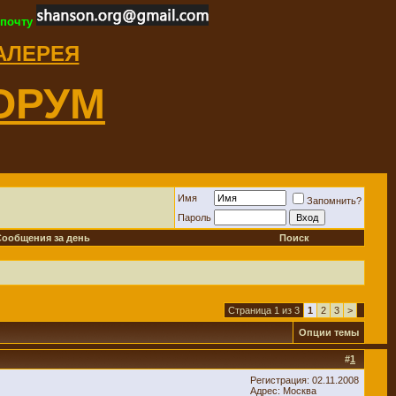
 почту
ГАЛЕРЕЯ
ОРУМ
Имя
Запомнить?
Пароль
Сообщения за день
Поиск
Страница 1 из 3
1
2
3
>
Опции темы
#
1
Регистрация: 02.11.2008
Адрес: Москва