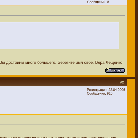
Сообщений: 8
 Вы достойны много большего. Берегите имя свое. Вера Лещенко
#
2
Регистрация: 22.04.2006
Сообщений: 915
ожалению информации о нем очень мало и она противоречива.