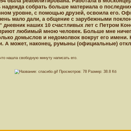
1954 была реабилитирована. Работала в Москонцерт
ь надежда собрать больше материала о последни
вном уровне, с помощью друзей, освоила его. Оф
очень мало дали, а общение с зарубежными покло
" дневник наших 10 счастливых лет с Петром Конс
 приют любимый мною человек. Больше мне ничего
олько домыслов и недомолвок вокруг его имени. 
ки. А может, наконец, румыны (официальные) откли
что нашла свободную минуту написать его.