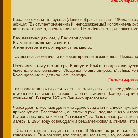
[Только зарег
Вера Георгиевна Белоусова (Лещенко) рассказывает: "Жила я тогд
афишу: "Выступает знаменитый, неподражаемый исполнитель русск
невысокого роста, представляется: Петр Лещенко, приглашает мен
Вам девятнадцать лет, у Вас своя дорога.
Вы можете смеяться и шутить.
А мне возврата нет, я пережил так много...
Так мы познакомились и в скором времени поженились. Приехали в
Поселились мы у его матери. В августе 1944 в город вошли русс
было дано распоряжение: "Лещенко не апплодировать". Лишь когд
Командование выделило нам квартиру...
[Только зарег
Так пролетели почти десять лет, как один день. Петр все добив
отделение, начинается второе... а он не выходит. Захожу в арти
уточнения". В марте 1951-го Лещенко арестовали...
Через девять месяцев дали мне адрес свидания и список нужных 
прикоснуться. Расставаясь, он сложил руки, поднял к небу и гово
Вскоре арестовали и меня, "за измену", за брак с иностранным 
лагерь. В 1954 году освободили и реабилетировали. Узнала, что 
...Стала выступать, ездить по стране. В Москве встретилась с 
консервами. Еще говорят, что посадили его за то, что, собрав с