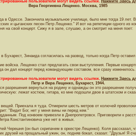
истрированные пользователи могут видеть ссылки.
Нажмите Здесь д
Вера Георгиевна Лещенко. Москва, 1985
а в Одессе. Закончила музыкальное училище, было мне тогда 19 лет. Вы
их и цыганских песен Петр Лещенко." И вот на репетиции одного из ко
я на свой концерт. Сижу я в зале, слушаю, а он смотрит на меня поет:
 Бухарест, Зинаида согласилась на развод, только когда Петр оставил н
кие войска. Лещенко стал предлагать свои выступления. Первые концер
а он дал концерт перед командующим составом, все сразу изменилось. М
истрированные пользователи могут видеть ссылки.
Нажмите Здесь д
Петр и Вера Лещенко, Бухарест, 1944.
ался разрешения вернуться на родину и однажды он это разрешение полу
стическую: лежат костюм, гитара, ко мне подошли двое в штатском и ска
вещей. Приехала я туда. Отмерили шесть метров от колючей проволоки,
рит: "Видит Бог, нет у меня вины ни перед кем."
подданным. Под конвоем привезли в Днепропетровск. Приговорили к расс
Петра Константиновича уже нет в живых.
Колей Черешня (он был скрипачем в оркестре Лещенко). Коля рассказал, 
воих друзей на прощальный ужин, он, подняв бокал, сказал: "Друзья! Я 