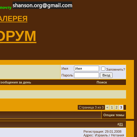
 почту
ГАЛЕРЕЯ
ОРУМ
Имя
Запомнить?
Пароль
Сообщения за день
Поиск
Страница 3 из 3
<
1
2
3
Опции темы
#
21
Регистрация: 29.01.2008
Адрес: Израиль.г Нетания