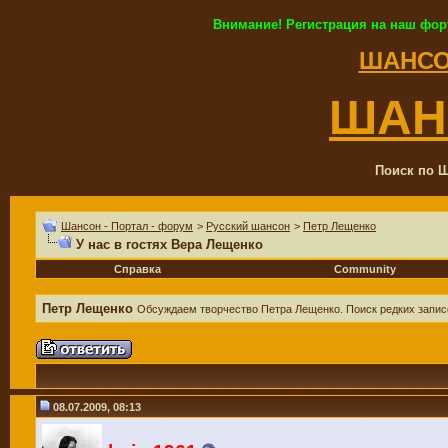
Внимание! Регистрация на наш фор
ШАНСО
ШАН
Поиск по Ш
Шансон - Портал - форум
>
Русский шансон
>
Петр Лещенко
У нас в гостях Вера Лещенко
Справка
Community
Петр Лещенко
Обсуждаем творчество Петра Лещенко. Поиск редких запис
08.07.2009, 08:13