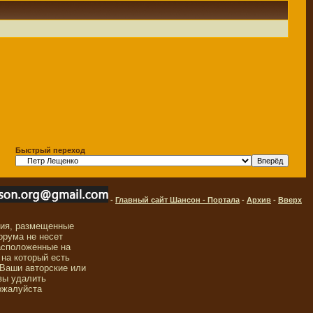
Быстрый переход
-
Главный сайт Шансон - Портала
-
Архив
-
Вверх
ния, размещенные
орума не несет
асположенные на
 на который есть
 Ваши авторские или
вы удалить
ожалуйста