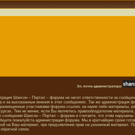
Эл. почта администратора:
трация Шансон – Портал – форума не несет ответственности за сообще
 и за высказанные мнения в этих сообщениях. Так же администрация ф
 размещенные участниками форума ссылки, на какие либо материалы, р
сурсах. Тем не менее, если Вы являетесь правообладателем материала,
о сообщении Шансон – Портал – форума и считаете, что этим нарушены
общите пожалуйста администрации форума. Мы в кратчайшие сроки гото
ой на Ваш материал, при предъявлении прав на указанный материал. П
обратной связи.