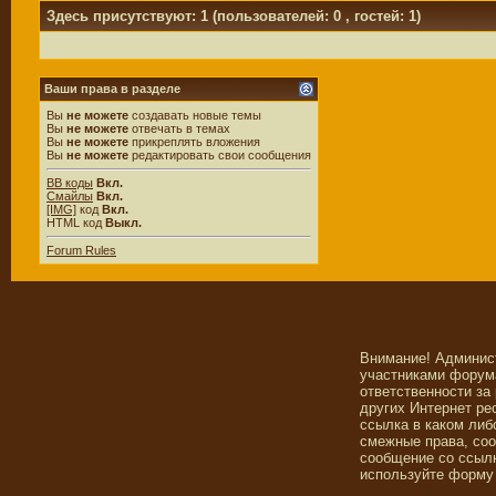
Здесь присутствуют: 1
(пользователей: 0 , гостей: 1)
Ваши права в разделе
Вы
не можете
создавать новые темы
Вы
не можете
отвечать в темах
Вы
не можете
прикреплять вложения
Вы
не можете
редактировать свои сообщения
BB коды
Вкл.
Смайлы
Вкл.
[IMG]
код
Вкл.
HTML код
Выкл.
Forum Rules
Внимание! Админис
участниками форума
ответственности за
других Интернет ре
ссылка в каком либ
смежные права, со
сообщение со ссылк
используйте форму 