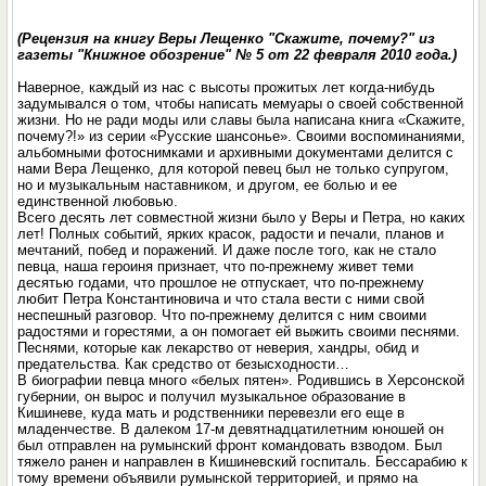
(Рецензия на книгу Веры Лещенко "Скажите, почему?" из
газеты "Книжное обозрение" № 5 от 22 февраля 2010 года.)
Наверное, каждый из нас с высоты прожитых лет когда-нибудь
задумывался о том, чтобы написать мемуары о своей собственной
жизни. Но не ради моды или славы была написана книга «Скажите,
почему?!» из серии «Русские шансонье». Своими воспоминаниями,
альбомными фотоснимками и архивными документами делится с
нами Вера Лещенко, для которой певец был не только супругом,
но и музыкальным наставником, и другом, ее болью и ее
единственной любовью.
Всего десять лет совместной жизни было у Веры и Петра, но каких
лет! Полных событий, ярких красок, радости и печали, планов и
мечтаний, побед и поражений. И даже после того, как не стало
певца, наша героиня признает, что по-прежнему живет теми
десятью годами, что прошлое не отпускает, что по-прежнему
любит Петра Константиновича и что стала вести с ними свой
неспешный разговор. Что по-прежнему делится с ним своими
радостями и горестями, а он помогает ей выжить своими песнями.
Песнями, которые как лекарство от неверия, хандры, обид и
предательства. Как средство от безысходности…
В биографии певца много «белых пятен». Родившись в Херсонской
губернии, он вырос и получил музыкальное образование в
Кишиневе, куда мать и родственники перевезли его еще в
младенчестве. В далеком 17-м девятнадцатилетним юношей он
был отправлен на румынский фронт командовать взводом. Был
тяжело ранен и направлен в Кишиневский госпиталь. Бессарабию к
тому времени объявили румынской территорией, и прямо на