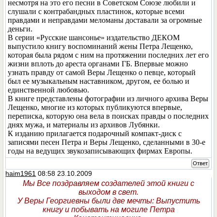
несмотря на это его песни в Советском Союзе любили и
слушали с контрабандных пластинок, которые всеми
правдами и неправдами меломаны доставали за огромные
деньги.
В серии «Русские шансонье» издательство ДЕКОМ
выпустило книгу воспоминаний жены Петра Лещенко,
которая была рядом с ним на протяжении последних лет его
жизни вплоть до ареста органами ГБ. Впервые можно
узнать правду от самой Веры Лещенко о певце, который
был ее музыкальным наставником, другом, ее болью и
единственной любовью.
В книге представлены фотографии из личного архива Веры
Лещенко, многие из которых публикуются впервые,
переписка, которую она вела в поисках правды о последних
днях мужа, и материалы из архивов Лубянки.
К изданию прилагается подарочный компакт-диск с
записями песен Петра и Веры Лещенко, сделанными в 30-е
годы на ведущих звукозаписывающих фирмах Европы.
Ответ
haim1961
08:58 23.10.2009
Мы Все поздравляем создателей этой книги с
выходом в свет.
У Веры Георгиевны были две мечты: Выпустить
книгу и побывать на могиле Петра