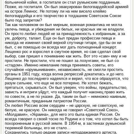
больничной койке, в госпитале он стал румынским подданным.
Позже, из госпиталя. Он был эвакуирован белогвардейской армией
на остров Лемнос. Не потому ли на нем висело клеймо
белогвардейца и его творчество в тогдашнем Советском Союзе
было под запретом?
Так как человеком он был мирным, военная романтика не могла
увлечь певца, и убеждения ни белых, ни красных им не владели.
Он просто любил людей не за принадлежность к избранным, а за
ум, доброту, талант. Еще он был предан профессии певца и
никогда не изменил своей верной спутнице гитаре, где бы он ни
был, с ее помощью он всегда мог дать полноценный концерт.
Лещенко рос и взрослел в смутное время, но сам сделал свой
выбор, сам пришел к пониманию как жить. Вот это «сам» ему и не
простили. Не простили, что не пошел за лозунгами, не был со
«стадом». Именно нежелание певца принимать советы, его
случайное «орумынивание», независимость, не смогли простить
органы в 1951 году, когда волна репрессий докатилась и до него.
Лещенко до последнего надеялся и верил, что все образуется, что
разум сильнее, что еще не все потеряно. Не хотел бежать,
прятаться, скрываться. Он был уверен, что войны, предательство,
зависть и интриги уйдут, что каждый получит наконец право жить
по совести, а не по указке. Да, таким он был – немножко наивным,
романтичным, преданным патриотом России.
Он любил Россию всем сердцем – не царскую, не советскую, не
белую, не красную. Он никогда не говорил «Советский Союз»,
«Молдавия», «Украина», для него это была единая Россия. Он
всегда говорил о своей тоске по Родине и о том, что хотел бы быть
похороненным в русской земле. В 1954-м, в застенках румынской
тюремной больницы, его не стало…
Сохранились только редкие записи неподражаемого артиста,