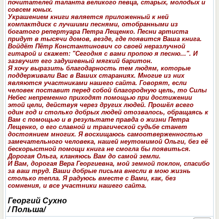
почитателей таланта великого певца, старых, молодых и
совсем юных.
Украшением книги является приложенный к ней
компактдиск с лучшими песнями, отобранными из
богатого репертуара Петра Лещенко. Песни артиста
придут в тысячи домов, везде, где появится Ваша книга.
Войдёт Пётр Константинович со своей неразлучной
гитарой и скажет: "Сегодня с вами пропою я песню...". И
зазвучит его задушевный мягкий баритон.
Я хочу выразить благодарность тем людям, которые
поддерживали Вас в Ваших стараниях. Многие из них
являются участниками нашего сайта. Говорят, если
человек поставит перед собой благородную цель, то Силы
Небес непременно приходят помощью при достижении
этой цели, действуя через других людей. Прошёл всего
один год и столько добрых людей отозвалось, обращаяcь к
Вам с помощью и в результате правда о жизни Петра
Лещенко, о его славной и трагической судьбе станет
достоянием многих. Я восхищаюсь самоотверженностью
замечательного человека, нашей неутомимой Ольги, без её
бескорыстной помощи книга не смогла бы появиться.
Дорогая Ольга, кланяюсь Вам до самой земли.
И Вам, дорогая Вера Георгиевна, мой земной поклон, спасибо
за ваш труд. Ваши добрые письма внесли в мою жизнь
столько тепла. Я радуюсь вместе с Вами, как, без
сомнения, и все участники нашего сайта.
Георгий Сухно
/ Польша/