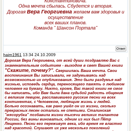
Константиновича.
Одна мечта сбылась. Сбудется и вторая.
Вера Георгиевна
Дорогая
желаем вам здоровья и
осуществление
всех ваших планов.
Команда " Шансон Портала"
Ответ
haim1961
13:34 24.10.2009
Дорогая Вера Георгиевна, от всей души поздравляю Вас с
знаменательным событием - выходом в свет Вашей книги
"Скажите, почему?"
. Свершилась Ваша мечта. Свои
воспоминания Вы записывали, не задумываясь над
возможностью их опубликования. Это были раздумья над
жизнью, исповедь сердца, переносящего память о любимом
человеке на бумагу. Никто, кроме, Вас такой книги не смог
бы написать, ибо Вам была дана судьбой радость общения
с великим певцом, расславившего русские песни на всех
континентах, с Человеком, любящим жизнь и людей.
Больно осознавать, как рано ушёл он из жизни, сколько
прекрасных песен остались не спетыми. Cталинская
"мясорубка" позбавила жизни тысячи великих талантов
России, без вины виноватых, одним из них был Пётр
Лещенко. Песни его переживут века, ибо время не властно
над красотой. Слушают их уже несколько поколений