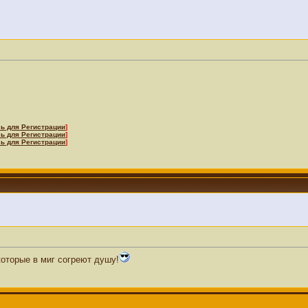
ь для Регистрации
]
ь для Регистрации
]
ь для Регистрации
]
оторые в миг согреют душу!