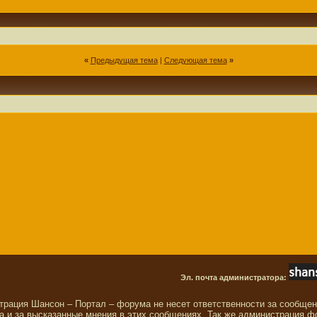
«
Предыдущая тема
|
Следующая тема
»
Эл. почта администратора:
трация Шансон – Портал – форума не несет ответственности за сообще
 и за высказанные мнения в этих сообщениях. Так же администрация ф