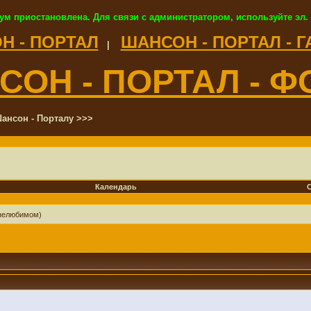
ум приостановлена. Для связи с администратором, используйте эл.
Н - ПОРТАЛ
ШАНСОН - ПОРТАЛ - 
|
СОН - ПОРТАЛ - Ф
ансон - Порталу >>>
Календарь
 нелюбимом)