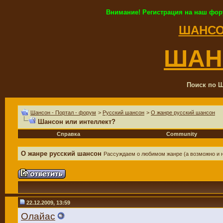
Внимание! Регистрация на наш фор
ШАНСО
ШАН
Поиск по Ш
Шансон - Портал - форум
>
Русский шансон
>
О жанре русский шансон
Шансон или интеллект?
Справка
Community
О жанре русский шансон
Рассуждаем о любимом жанре (а возможно и
22.12.2009, 13:59
Олайас