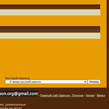
Быстрый переход
-
Главный сайт Шансон - Портала
-
Архив
-
Вверх
ния, размещенные
орума не несет