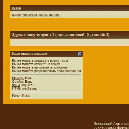
Метки
видео
,
интеллект
,
клипы
,
шансон
Здесь присутствуют: 1
(пользователей: 0 , гостей: 1)
Ваши права в разделе
Вы
не можете
создавать новые темы
Вы
не можете
отвечать в темах
Вы
не можете
прикреплять вложения
Вы
не можете
редактировать свои сообщения
BB коды
Вкл.
Смайлы
Вкл.
[IMG]
код
Вкл.
HTML код
Выкл.
Forum Rules
Внимание! Админис
участниками форума