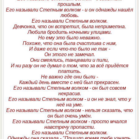
прошлым.
Его называли Степным волком - и он однажды нашёл
любовь.
Его называли Степным волком.
Девчонка, что он встретил, была неприметна.
Любила бродить ночными улицами.
Но ему это было неважно.
Похоже, что она была счастлива с ним,
И даже если что-то было не так -
Он этого не замечал.
Они смеялись, танцевали и пили,
И ни разу он не думал о том, что за всё придётся
платить.
Не важно где они были -
Каждый день вместе с ней был прекрасен.
Его называли Степным волком - он был совсем
некрасив.
Его называли Степным волком - и он не знал, что у
неё на уме.
Его называли Степным волком - нельзя сказать, что
он был очень умён.
Его называли Степным волком - просто мчался
навстречу пропасти.
Его называли Степным волком.
Однажды она сказала - "Пришло время тебе узнать,