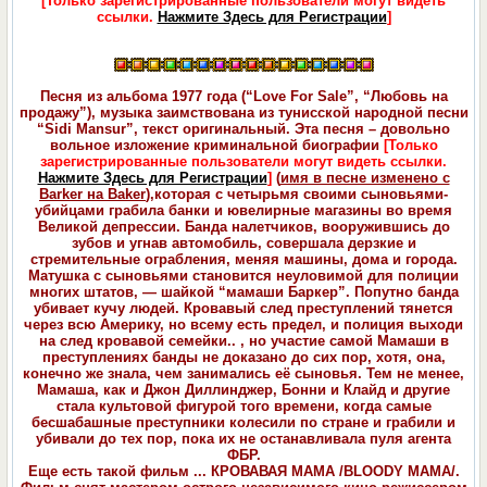
[Только зарегистрированные пользователи могут видеть
ссылки.
Нажмите Здесь для Регистрации
]
Песня из альбома 1977 года (“Love For Sale”, “Любовь на
продажу”), музыка заимствована из тунисской народной песни
“Sidi Mansur”, текст оригинальный. Эта песня – довольно
вольное изложение криминальной биографии
[Только
зарегистрированные пользователи могут видеть ссылки.
Нажмите Здесь для Регистрации
]
(
имя в песне изменено с
Barker на Baker
),которая с четырьмя своими сыновьями-
убийцами грабила банки и ювелирные магазины во время
Великой депрессии. Банда налетчиков, вооружившись до
зубов и угнав автомобиль, совершала дерзкие и
стремительные ограбления, меняя машины, дома и города.
Матушка с сыновьями становится неуловимой для полиции
многих штатов, — шайкой “мамаши Баркер”. Попутно банда
убивает кучу людей. Кровавый след преступлений тянется
через всю Америку, но всему есть предел, и полиция выходи
на след кровавой семейки.. , но участие самой Мамаши в
преступлениях банды не доказано до сих пор, хотя, она,
конечно же знала, чем занимались её сыновья. Тем не менее,
Мамаша, как и Джон Диллинджер, Бонни и Клайд и другие
стала культовой фигурой того времени, когда самые
бесшабашные преступники колесили по стране и грабили и
убивали до тех пор, пока их не останавливала пуля агента
ФБР.
Еще есть такой фильм ... КРОВАВАЯ МАМА /BLOODY MAMA/.