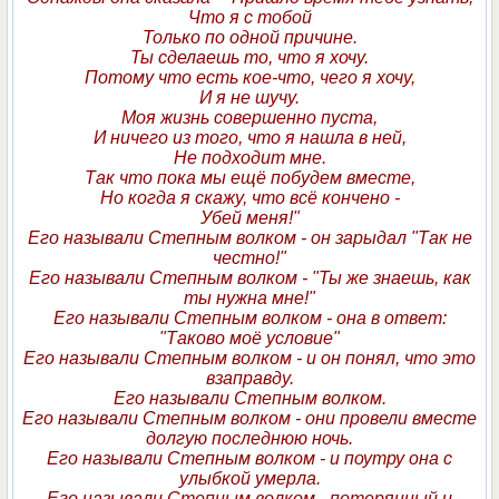
Что я с тобой
Только по одной причине.
Ты сделаешь то, что я хочу.
Потому что есть кое-что, чего я хочу,
И я не шучу.
Моя жизнь совершенно пуста,
И ничего из того, что я нашла в ней,
Не подходит мне.
Так что пока мы ещё побудем вместе,
Но когда я скажу, что всё кончено -
Убей меня!"
Его называли Степным волком - он зарыдал "Так не
честно!"
Его называли Степным волком - "Ты же знаешь, как
ты нужна мне!"
Его называли Степным волком - она в ответ:
"Таково моё условие"
Его называли Степным волком - и он понял, что это
взаправду.
Его называли Степным волком.
Его называли Степным волком - они провели вместе
долгую последнюю ночь.
Его называли Степным волком - и поутру она с
улыбкой умерла.
Его называли Степным волком - потерянный и