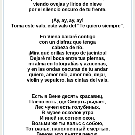
viendo ovejas y lirios de nieve
por el silencio oscuro de tu frente.
¡Ay, ay, ay, ay!
Toma este vals, este vals del "Te quiero siempre".
En Viena bailaré contigo
con un disfraz que tenga
cabeza de río.
¡Mira qué orillas tengo de jacintos!
Dejaré mi boca entre tus piernas,
mi alma en fotografías y azucenas,
y en las ondas oscuras de tu andar
quiero, amor mío, amor mío, dejar,
violín y sepulcro, las cintas del vals.
Есть в Вене десять красавиц,
Плечо есть, где Смерть рыдает,
Лес чучел есть голубиных,
В музее осколок утра
И иней на сотнях окон,
Возьми же ты вальс с собою,
Тот вальс, наполненный смертью,
Вином, что льется рекою.