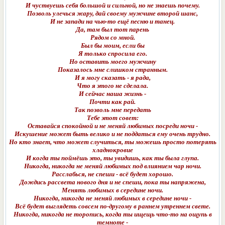
И чуствуешь себя большой и сильной, но не знаешь почему.
Позволь улечься жару, дай своему мужчине второй шанс,
И не запади на чью-то ещё песню и танец.
Да, там был тот парень
Рядом со мной.
Был бы моим, если бы
Я только спросила его.
Но оставить моего мужчину
Показалось мне слишком странным.
И я могу сказать - я рада,
Что я этого не сделала.
И сейчас наша жизнь -
Почти как рай.
Так позволь мне передать
Тебе этот совет:
Оставайся спокойной и не меняй любимых посреди ночи -
Искушение может быть велико и не поддаться ему очень трудно.
Но кто знает, что может случиться, ты можешь просто потерять
хладнокровие
И когда ты поймёшь это, ты увидишь, как ты была глупа.
Никогда, никогда не меняй любимых под влиянием чар ночи.
Расслабься, не спеши - всё будет хорошо.
Дождись рассвета нового дня и не спеши, пока ты напряжена,
Менять любимых в середине ночи.
Никогда, никогда не меняй любимых в середине ночи -
Всё будет выглядеть совсем по-другому в раннем утреннем свете.
Никогда, никогда не торопись, когда ты ищещь что-то на ощупь в
темноте -