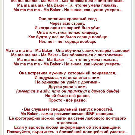
Ma ma ma ma - Ma Baker - Как обращаться с пистолетами.
Ma ma ma ma - Ma Baker - Та, что не умела плакать,
Ma ma ma ma - Ma Baker - Но знала, как нужно умереть.
Они оставили кровавый след
Через всю страну.
И когда один из парней был убит,
Она отомстила по-настоящему.
Как будто у неё не было сердца вообще
Нет, нет - нет сердца вообще.
Ma ma ma ma - Ma Baker - Она обучила своих четырёх сыновей
Ma ma ma ma - Ma Baker - Как обращаться с пистолетами.
Ma ma ma ma - Ma Baker - Та, что не умела плакать,
Ma ma ma ma - Ma Baker - Но знала, как нужно умереть.
Она встретила мужчину, который ей понравился,
И подумала, что останется с ним.
Но однажды он ушёл с другими -
Другие ушли с ним.
(имеется в виду, что он примкнул к другой банде)
Но ей было всё равно,
Просто - всё равно.
- Вы слушаете специальный выпуск новостей.
Ma Baker - самая разыскиваемая ФБР женщина.
Её фотографию можно найти на стене любового почтового
отделения.
Если у вас есть любая информация об этой женщине,
Пожалуйста, оьратитесь в ближайший полицейский участок...