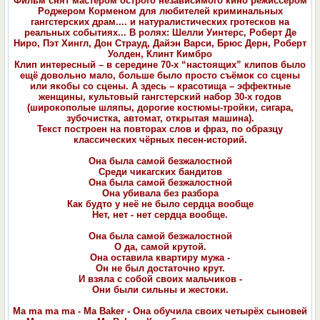
Фильм снят мастером острого независимого кино режиссером
Роджером Корменом для любителей криминальных
гангстерских драм.... и натуралистических гротесков на
реальных событиях... В ролях: Шелли Уинтерс, Роберт Де
Ниро, Пэт Хингл, Дон Страуд, Дайэн Варси, Брюс Дерн, Роберт
Уолден, Клинт Кимбро
Клип интересный – в середине 70-х “настоящих” клипов было
ещё довольно мало, больше было просто съёмок со сцены
или якобы со сцены. А здесь – красотища – эффектные
женщины, культовый гангстерский набор 30-х годов
(широкополые шляпы, дорогие костюмы-тройки, сигара,
зубочистка, автомат, открытая машина).
Текст построен на повторах слов и фраз, по образцу
классических чёрных песен-историй.
Она была самой безжалостной
Среди чикагских бандитов
Она была самой безжалостной
Она убивала без разбора
Как будто у неё не было сердца вообще
Нет, нет - нет сердца вообще.
Она была самой безжалостной
О да, самой крутой.
Она оставила квартиру мужа -
Он не был достаточно крут.
И взяла с собой своих мальчиков -
Они были сильны и жестоки.
Ma ma ma ma - Ma Baker - Она обучила своих четырёх сыновей