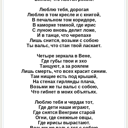
Люблю тебя, дорогая
Люблю в том кресле и с книгой,
В печальном том коридоре,
В каморке темной, где ирис
С луною вновь делит ложе,
И в танце, что черепахе
Лишь снится, возьми с собою
Ты вальс, что стан твой ласкает.
Четыре зеркала в Вене,
Где губы твои и эхо
Танцуют, а за роялем
Лишь смерть, что всех красит синим.
Там нищие есть под крышей,
На стенах гирлянды плача,
Возьми же ты вальс с собою,
Что гибнет в моих объятьях.
Люблю тебя и чердак тот,
Где дети наши играют,
Где снятся Венгрии старой
Огни, где снежные овцы,
Где ирисы вырастают.
Возьми же вальс тот с собою