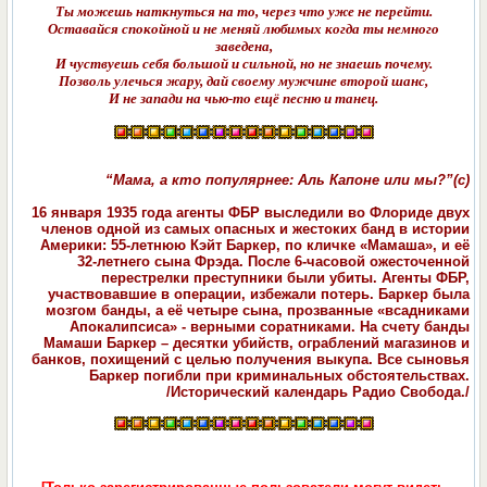
Ты можешь наткнуться на то, через что уже не перейти.
Оставайся спокойной и не меняй любимых когда ты немного
заведена,
И чуствуешь себя большой и сильной, но не знаешь почему.
Позволь улечься жару, дай своему мужчине второй шанс,
И не запади на чью-то ещё песню и танец.
“Мама, а кто популярнее: Аль Капоне или мы?”(с)
16 января 1935 года агенты ФБР выследили во Флориде двух
членов одной из самых опасных и жестоких банд в истории
Америки: 55-летнюю Кэйт Баркер, по кличке «Мамаша», и её
32-летнего сына Фрэда. После 6-часовой ожесточенной
перестрелки преступники были убиты. Агенты ФБР,
участвовавшие в операции, избежали потерь. Баркер была
мозгом банды, а её четыре сына, прозванные «всадниками
Апокалипсиса» - верными соратниками. На счету банды
Мамаши Баркер – десятки убийств, ограблений магазинов и
банков, похищений с целью получения выкупа. Все сыновья
Баркер погибли при криминальных обстоятельствах.
/Исторический календарь Радио Свобода./