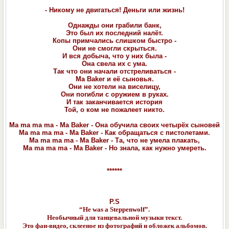
- Никому не двигаться! Деньги или жизнь!
Однажды они грабили банк,
Это был их последний налёт.
Копы примчались слишком быстро -
Они не смогли скрыться.
И вся добыча, что у них была -
Она свела их с ума.
Так что они начали отстреливаться -
Ma Baker и её сыновья.
Они не хотели на виселицу,
Они погибли с оружием в руках.
И так заканчивается история
Той, о ком не пожалеет никто.
Ma ma ma ma - Ma Baker - Она обучила своих четырёх сыновей
Ma ma ma ma - Ma Baker - Как обращаться с пистолетами.
Ma ma ma ma - Ma Baker - Та, что не умела плакать,
Ma ma ma ma - Ma Baker - Но знала, как нужно умереть.
******
P.S
“He was a Steppenwolf”.
Необычный для танцевальной музыки текст.
Это фан-видео, склееное из фотографий и обложек альбомов.