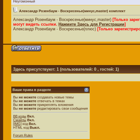
Неугомонный
Александр Розенбаум - Воскресенье(минус,master) комплект
Александр Розенбаум - Воскресенье(минус,master)
[Только заре
могут видеть ссылки.
Нажмите Здесь для Регистрации
]
Александр Розенбаум - Воскресенье(плюс)
[Только зарегистрир
Здесь присутствуют: 1
(пользователей: 0 , гостей: 1)
Ваши права в разделе
Вы
не можете
создавать новые темы
Вы
не можете
отвечать в темах
Вы
не можете
прикреплять вложения
Вы
не можете
редактировать свои сообщения
BB коды
Вкл.
Смайлы
Вкл.
[IMG]
код
Вкл.
HTML код
Выкл.
Forum Rules