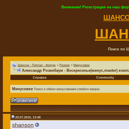
Внимание! Регистрация на наш фор
ШАНСО
ШАН
Поиск по Ш
Шансон - Портал - форум
>
Разное
>
Минусовки
Александр Розенбаум - Воскресенье(минус,master) комп
Справка
Community
Минусовки
Поиск и обмен минусовками (любого жанра)
20.07.2010, 13:48
shanson