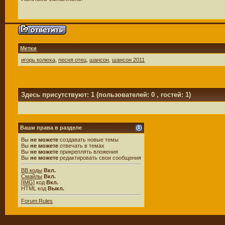
Метки
игорь колюха
,
песня отец
,
шансон
,
шансон 2011
Здесь присутствуют: 1
(пользователей: 0 , гостей: 1)
Ваши права в разделе
Вы
не можете
создавать новые темы
Вы
не можете
отвечать в темах
Вы
не можете
прикреплять вложения
Вы
не можете
редактировать свои сообщения
BB коды
Вкл.
Смайлы
Вкл.
[IMG]
код
Вкл.
HTML код
Выкл.
Forum Rules