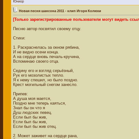
Юниор
Новая песня шансона 2011 - клип Игоря Колюхи
[Только зарегистрированные пользователи могут видеть ссы
Песню автор посвятил своему отцу.
Стихи:
1. Раскраснелась за окном рябина,
И не видно осени конца.
А на сердце вновь печаль-кручина,
Вспоминаю своего отца.
Седину его и взгляд серьёзный,
Рук его мозолистых тепло.
Я к нему спешил, но было поздно.
Крест могильный снегом занесло.
Припев:
А душа моя мается,
Поздно мне теперь каяться,
Знал бы он что я
Душ людских певец.
Если был бы жив,
Если был бы жив,
Если был бы жив отец.
2. Может заживет на сердце рана,