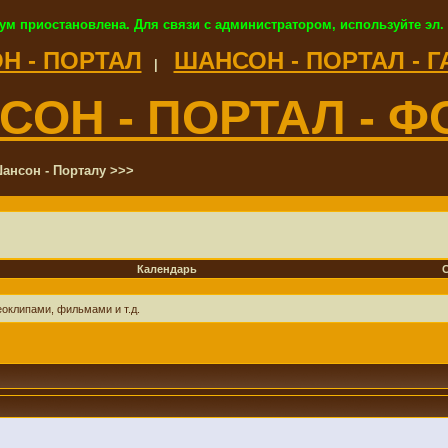
ум приостановлена. Для связи с администратором, используйте эл.
Н - ПОРТАЛ
ШАНСОН - ПОРТАЛ - 
|
СОН - ПОРТАЛ - Ф
ансон - Порталу >>>
Календарь
оклипами, фильмами и т.д.