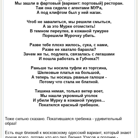
Мы зашли в фартовый (вариант: портовый) ресторан.
Там она сидела с агентами МУРа,
А под клифтом был у ней наган.
Чтоб не завалиться, мы решили смыться,
А за это Мурке отомстить!
В темном переулке, в кожаной тужурке
Порешили Мурочку убить.
Разве тебе плохо жилось, сука, с нами,
Разве не хватало барахла?
Зачем же ты, подлюга, связалась с легашами
И пошла работать в Губчека?!
Раньше ты носила туфли из торгсина,
Шелковые платья на большой,
А теперь ты носишь рваные галоши -
Потому что стала не блатной.
Тишина немая, только ветер воет,
Мы нашли укромный уголок
И убили Мурку в кожаной тужурке...
Покатился красный гребешок.
Тоже сильно сказано. Покатившаяся гребенка - удивительный
образ!
Есть еще близкий к московскому одесский вариант, который знают
лучше всего, потому что его пел Леонид Утесов и позднее -