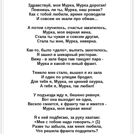
Здравствуй, моя Мурка, Мурка дорогая!
Помнишь ли ты, Мурка, наш роман?
Как с тобой любили, время проводили
И совсем не знали про обман...
А потом случилось, счастье закатилось,
Мурка, моя верная жена,
Стала ты чужая и совсем другая,
Стала ты мне, Мурка, неверна.
Как-то, было <дело>, выпить захотелось,
Я зашел в шикарный ресторан.
Вижу - в зале бара там танцует пара -
Мурка и какой-то юный франт.
Тяжело мне стало, вышел я из зала
И один по улицам бродил.
Для тебя я, Мурка, не ценней окурка,
А тебя я, Мурка, так любил!
У подъезда жду я, бешено ревнуя.
Вот она выходит не одна,
Весело смеется, к франту так и жмется -
Мурка, моя верная жена!
Я к ней подбегаю, за руку хватаю:
<Мне с тобою надо говорить.> (1)
Разве ты забыла, как меня любила,
Что решила франта подцепить?