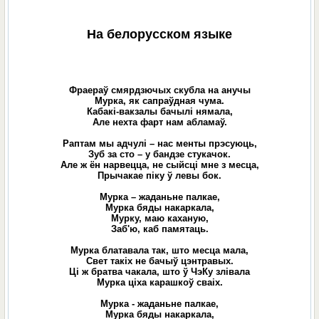
На белорусском языке
Фраераў смярдзючых скубла на анучы
Мурка, як сапраўдная чума.
Кабакі-вакзалы бачылі нямала,
Але нехта фарт нам абламаў.
Раптам мы адчулі – нас менты прэсуюць,
Зуб за сто – у бандзе стукачок.
Але ж ён нарвецца, не сыйсці мне з месца,
Прычакае піку ў левы бок.
Мурка – жаданьне палкае,
Мурка бяды накаркала,
Мурку, маю каханую,
Заб'ю, каб памятаць.
Мурка блатавала так, што месца мала,
Свет такіх не бачыў цэнтравых.
Ці ж братва чакала, што ў ЧэКу злівала
Мурка ціха карашкоў сваіх.
Мурка - жаданьне палкае,
Мурка бяды накаркала,