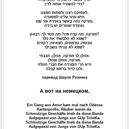
כַּדֵּי לְהַעֲמִיד אוֹתָהּ לְדִין?
לְעִסּוּקֵנוּ רַצְנוּ וְלִשְׁתוֹת חָפַצְנוּ,
חִישׁ מַהֵר עָלִינוּ לְמִסְעָדָה.
מוּרְקָה נָחָה בְּאֹשֶׁר בְּאַדֶּרֶת עוֹר שָׁם,
וְאֶקְדַּח שׁוֹטְרִים יֵשׁ בְּיָדָהּ.
מוּרְקָה, מַה קָרָה פֹּה? מַה חָסַר לָךְ, רַבָּאק?
שֶׁמָּא לֹא הִלְבַּשְׁתִּי אֵת כֻּלֵּךְ?
טַבָּעוֹת, גּוּרְמֶטִים, חֲצָאִיּוֹת, זָ'קֵטִים
שֶׁמָּא לֹא קָנִיתִי בִּשְׁבִילֵךְ?
אַהְלָן לָךְ מוּרְקָה, אַהְלָן, חַבִּבְּתִּי.
מוּרְקָה, אַהְלָן וְסַהְלָן.
הִיא הָרֵי הִסְגִּירָה אֵת חַבְרֵי הַזּוֹלָה
וְלָכֵן כַּדּוּר בָּרֹאשׁ קִבְּלָה.
перевод Шауля Резника
А вот на немецком.
Ein Gang aus Amur kam mal nach Odessa
Kartenprofis, Räuber waren da.
Schmutzige Geschäfte trieb da diese Bande
Aufgepasst von Jungs von GUp TcheKa.
Schmutzige Geschäfte trieb da diese Bande
Aufgepasst von Jungs von GUp TcheKa.