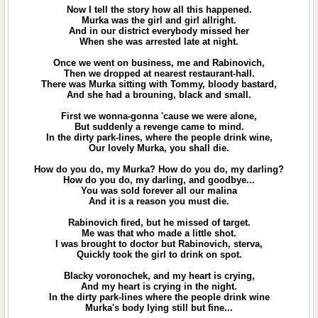
Now I tell the story how all this happened.
Murka was the girl and girl allright.
And in our district everybody missed her
When she was arrested late at night.
Once we went on business, me and Rabinovich,
Then we dropped at nearest restaurant-hall.
There was Murka sitting with Tommy, bloody bastard,
And she had a brouning, black and small.
First we wonna-gonna 'cause we were alone,
But suddenly a revenge came to mind.
In the dirty park-lines, where the people drink wine,
Our lovely Murka, you shall die.
How do you do, my Murka? How do you do, my darling?
How do you do, my darling, and goodbye...
You was sold forever all our malina
And it is a reason you must die.
Rabinovich fired, but he missed of target.
Me was that who made a little shot.
I was brought to doctor but Rabinovich, sterva,
Quickly took the girl to drink on spot.
Blacky voronochek, and my heart is crying,
And my heart is crying in the night.
In the dirty park-lines where the people drink wine
Murka's body lying still but fine...