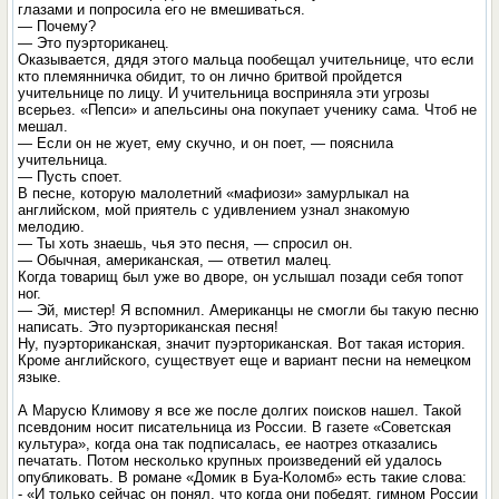
глазами и попросила его не вмешиваться.
— Почему?
— Это пуэрториканец.
Оказывается, дядя этого мальца пообещал учительнице, что если
кто племянничка обидит, то он лично бритвой пройдется
учительнице по лицу. И учительница восприняла эти угрозы
всерьез. «Пепси» и апельсины она покупает ученику сама. Чтоб не
мешал.
— Если он не жует, ему скучно, и он поет, — пояснила
учительница.
— Пусть споет.
В песне, которую малолетний «мафиози» замурлыкал на
английском, мой приятель с удивлением узнал знакомую
мелодию.
— Ты хоть знаешь, чья это песня, — спросил он.
— Обычная, американская, — ответил малец.
Когда товарищ был уже во дворе, он услышал позади себя топот
ног.
— Эй, мистер! Я вспомнил. Американцы не смогли бы такую песню
написать. Это пуэрториканская песня!
Ну, пуэрториканская, значит пуэрториканская. Вот такая история.
Кроме английского, существует еще и вариант песни на немецком
языке.
А Марусю Климову я все же после долгих поисков нашел. Такой
псевдоним носит писательница из России. В газете «Советская
культура», когда она так подписалась, ее наотрез отказались
печатать. Потом несколько крупных произведений ей удалось
опубликовать. В романе «Домик в Буа-Коломб» есть такие слова:
- «И только сейчас он понял, что когда они победят, гимном России