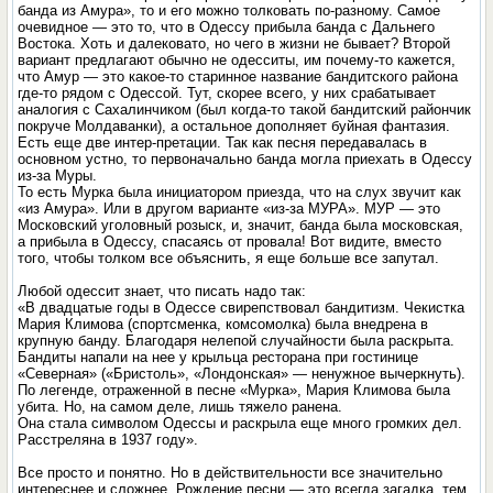
банда из Амура», то и его можно толковать по-разному. Самое
очевидное — это то, что в Одессу прибыла банда с Дальнего
Востока. Хоть и далековато, но чего в жизни не бывает? Второй
вариант предлагают обычно не одесситы, им почему-то кажется,
что Амур — это какое-то старинное название бандитского района
где-то рядом с Одессой. Тут, скорее всего, у них срабатывает
аналогия с Сахалинчиком (был когда-то такой бандитский райончик
покруче Молдаванки), а остальное дополняет буйная фантазия.
Есть еще две интер-претации. Так как песня передавалась в
основном устно, то первоначально банда могла приехать в Одессу
из-за Муры.
То есть Мурка была инициатором приезда, что на слух звучит как
«из Амура». Или в другом варианте «из-за МУРА». МУР — это
Московский уголовный розыск, и, значит, банда была московская,
а прибыла в Одессу, спасаясь от провала! Вот видите, вместо
того, чтобы толком все объяснить, я еще больше все запутал.
Любой одессит знает, что писать надо так:
«В двадцатые годы в Одессе свирепствовал бандитизм. Чекистка
Мария Климова (спортсменка, комсомолка) была внедрена в
крупную банду. Благодаря нелепой случайности была раскрыта.
Бандиты напали на нее у крыльца ресторана при гостинице
«Северная» («Бристоль», «Лондонская» — ненужное вычеркнуть).
По легенде, отраженной в песне «Мурка», Мария Климова была
убита. Но, на самом деле, лишь тяжело ранена.
Она стала символом Одессы и раскрыла еще много громких дел.
Расстреляна в 1937 году».
Все просто и понятно. Но в действительности все значительно
интереснее и сложнее. Рождение песни — это всегда загадка, тем