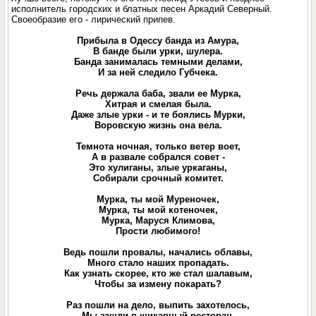
исполнитель городских и блатных песен Аркадий Северный.
Своеобразие его - лирический припев.
Прибыла в Одессу банда из Амура,
В банде были урки, шулера.
Банда занималась темными делами,
И за ней следило Губчека.
Речь держала баба, звали ее Мурка,
Хитрая и смелая была.
Даже злые урки - и те боялись Мурки,
Воровскую жизнь она вела.
Темнота ночная, только ветер воет,
А в развале собрался совет -
Это хулиганы, злые уркаганы,
Собирали срочный комитет.
Мурка, ты мой Муреночек,
Мурка, ты мой котеночек,
Мурка, Маруся Климова,
Прости любимого!
Ведь пошли провалы, начались облавы,
Много стало наших пропадать.
Как узнать скорее, кто же стал шалавым,
Чтобы за измену покарать?
Раз пошли на дело, выпить захотелось,
Мы зашли в шикарный ресторан.