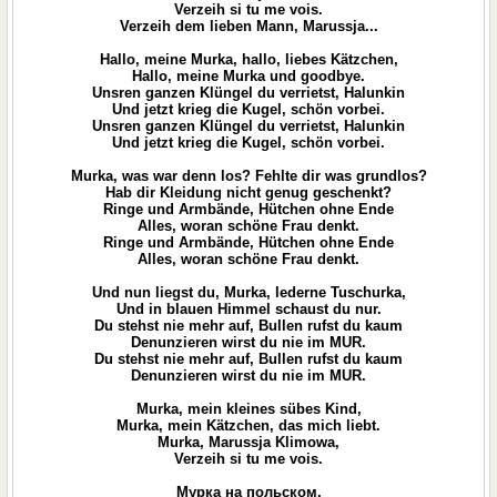
Verzeih si tu me vois.
Verzeih dem lieben Mann, Marussja...
Hallo, meine Murka, hallo, liebes Kätzchen,
Hallo, meine Murka und goodbye.
Unsren ganzen Klüngel du verrietst, Halunkin
Und jetzt krieg die Kugel, schön vorbei.
Unsren ganzen Klüngel du verrietst, Halunkin
Und jetzt krieg die Kugel, schön vorbei.
Murka, was war denn los? Fehlte dir was grundlos?
Hab dir Kleidung nicht genug geschenkt?
Ringe und Armbände, Hütchen ohne Ende
Alles, woran schöne Frau denkt.
Ringe und Armbände, Hütchen ohne Ende
Alles, woran schöne Frau denkt.
Und nun liegst du, Murka, lederne Tuschurka,
Und in blauen Himmel schaust du nur.
Du stehst nie mehr auf, Bullen rufst du kaum
Denunzieren wirst du nie im MUR.
Du stehst nie mehr auf, Bullen rufst du kaum
Denunzieren wirst du nie im MUR.
Murka, mein kleines sübes Kind,
Murka, mein Kätzchen, das mich liebt.
Murka, Marussja Klimowa,
Verzeih si tu me vois.
Мурка на польском.