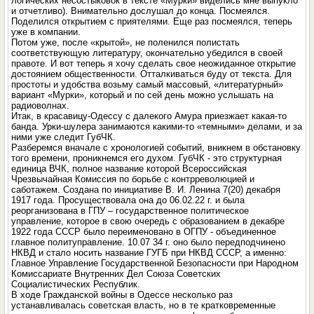
логических несостыковок в тексте «Мурки» виделись мне выпукло
и отчетливо). Внимательно дослушал до конца. Посмеялся.
Поделился открытием с приятелями. Еще раз посмеялся, теперь
уже в компании.
Потом уже, после «крытой», не поленился полистать
соответствующую литературу, окончательно убедился в своей
правоте. И вот теперь я хочу сделать свое неожиданное открытие
достоянием общественности. Отталкиваться буду от текста. Для
простоты и удобства возьму самый массовый, «литературный»
вариант «Мурки», который и по сей день можно услышать на
радиоволнах.
Итак, в красавицу-Одессу с далекого Амура приезжает какая-то
банда. Урки-шулера занимаются какими-то «темными» делами, и за
ними уже следит ГубЧК.
Разберемся вначале с хронологией событий, вникнем в обстановку
того времени, проникнемся его духом. ГубЧК - это структурная
единица ВЧК, полное название которой Всероссийская
Чрезвычайная Комиссия по борьбе с контрреволюцией и
саботажем. Создана по инициативе В. И. Ленина 7(20) декабря
1917 года. Просуществовала она до 06.02.22 г. и была
реорганизована в ГПУ – государственное политическое
управление, которое в свою очередь с образованием в декабре
1922 года СССР было переименовано в ОГПУ - объединенное
главное политуправление. 10.07 34 г. оно было передподчинено
НКВД и стало носить название ГУГБ при НКВД СССР, а именно:
Главное Управление Государственной Безопасности при Народном
Комиссариате Внутренних Дел Союза Советских
Социалистических Республик.
В ходе Гражданской войны в Одессе несколько раз
устанавливалась советская власть, но в те кратковременные