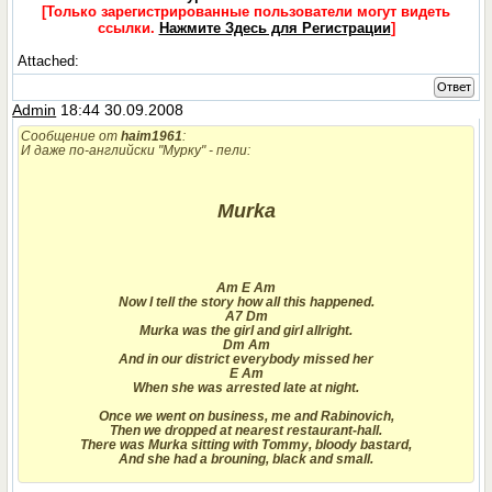
[Только зарегистрированные пользователи могут видеть
ссылки.
Нажмите Здесь для Регистрации
]
Attached:
Ответ
Admin
18:44 30.09.2008
Сообщение от
haim1961
:
И даже по-английски "Мурку" - пели:
Murka
Am E Am
Now I tell the story how all this happened.
A7 Dm
Murka was the girl and girl allright.
Dm Am
And in our district everybody missed her
E Am
When she was arrested late at night.
Once we went on business, me and Rabinovich,
Then we dropped at nearest restaurant-hall.
There was Murka sitting with Tommy, bloody bastard,
And she had a brouning, black and small.