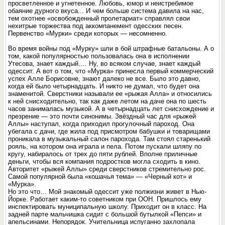
просветленное и угнетенное. Любовь, юмор и неистребимое
обаяние дурного вкуса... И чем больше система давила на нас,
тем охотнее «освобожденный пролетариат» справлял свои
нехитрые торжества под аккомпанемент одесских песен.
Первенство «Мурки» среди которых — несомненно.
Во время войны под «Мурку» шли в бой штрафные батальоны. А о
том, какой популярностью пользовалась она в исполнении
Утесова, знает каждый…. Ну, во всяком случае, знает каждый
одессит. А вот о том, что «Мурка» принесла первый коммерческий
успех Алле Борисовне, знают далеко не все. Было это давно,
когда ей было четырнадцать. И никто не думал, что будет она
знаменитой. Сверстники называли ее «рыжая Алла» и относились
к ней снисходительно, так как даже летом на даче она по шесть
часов занималась музыкой. А в четырнадцать лет снисхождение и
презрение — это почти синонимы. Звёздный час для «рыжей
Аллы» наступал, когда приходил прогулочный пароход. Она
убегала с дачи, где жила под присмотром бабушки и товарищами
проникала в музыкальный салон парохода. Там стоял старенький
рояль, на котором она играла и пела. Потом пускали шляпу по
кругу, набиралось от трех до пяти рублей. Вполне приличные
деньги, чтобы вся компания подростков могла сходить в кино.
Авторитет «рыжей Аллы» среди сверстников стремительно рос.
Самой популярной была «кошачья тема» — «Черный кот» и
«Мурка».
Но это что… Мой знакомый одессит уже полжизни живет в Нью-
Йорке. Работает каким-то советником при ООН. Пришлось ему
инспектировать муниципальную школу. Приходит он в класс. На
задней парте мальчишка сидит с большой бутылкой «Пепси» и
апельсинами. Непорядок. Учительница испуганно захлопала