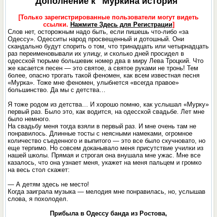
Дополнение к "Муркина история"
[Только зарегистрированные пользователи могут видеть
ссылки.
Нажмите Здесь для Регистрации
]
Слов нет, осторожным надо быть, если пишешь что-либо «за
Одессу». Одесситы народ просвещенный и дотошный. Они
скандально будут спорить о том, что тринадцать или четырнадцать
раз переименовывали их улицу, и сколько дней просидел в
одесской тюрьме большевик номер два в миру Лева Троцкий. Что
же касается песен — это святое, а святое руками не тронь! Тем
более, опасно трогать такой феномен, как всем известная песня
«Мурка». Тоже мне феномен, улыбнется «всегда правое»
большинство. Да мы с детства…
Я тоже родом из детства… И хорошо помню, как услышал «Мурку»
первый раз. Было это, как водится, на одесской свадьбе. Лет мне
было немного.
На свадьбу меня тогда взяли в первый раз. И мне очень там не
понравилось. Длинные тосты с неясными намеками, огромное
количество съеденного и выпитого — это все было скучновато, но
еще терпимо. Но совсем доканывало меня присутствие училки из
нашей школы. Прямая и строгая она внушала мне ужас. Мне все
казалось, что она узнает меня, укажет на меня пальцем и громко
на весь стол скажет:
— А детям здесь не место!
Когда заиграла музыка — мелодия мне понравилась, но, услышав
слова, я похолодел.
Прибыла в Одессу банда из Ростова,