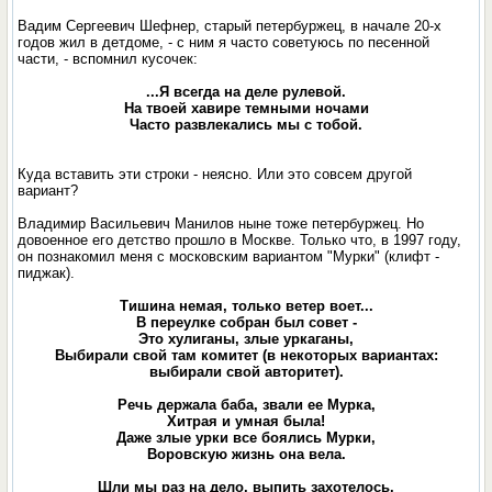
Вадим Сергеевич Шефнер, старый петербуржец, в начале 20-х
годов жил в детдоме, - с ним я часто советуюсь по песенной
части, - вспомнил кусочек:
...Я всегда на деле рулевой.
На твоей хавире темными ночами
Часто развлекались мы с тобой.
Куда вставить эти строки - неясно. Или это совсем другой
вариант?
Владимир Васильевич Манилов ныне тоже петербуржец. Но
довоенное его детство прошло в Москве. Только что, в 1997 году,
он познакомил меня с московским вариантом "Мурки" (клифт -
пиджак).
Тишина немая, только ветер воет...
В переулке собран был совет -
Это хулиганы, злые уркаганы,
Выбирали свой там комитет (в некоторых вариантах:
выбирали свой авторитет).
Речь держала баба, звали ее Мурка,
Хитрая и умная была!
Даже злые урки все боялись Мурки,
Воровскую жизнь она вела.
Шли мы раз на дело, выпить захотелось,