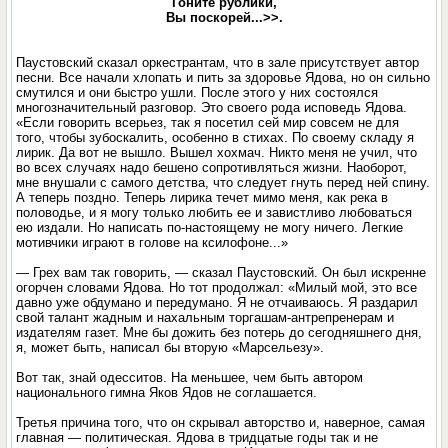
Гоните рублики,
Вы поскорей...>>.
Паустовский сказал оркестрантам, что в зале присутствует автор
песни. Все начали хлопать и пить за здоровье Ядова, но он сильно
смутился и они быстро ушли. После этого у них состоялся
многозначительный разговор. Это своего рода исповедь Ядова.
«Если говорить всерьез, так я посетил сей мир совсем не для
того, чтобы зубоскалить, особенно в стихах. По своему складу я
лирик. Да вот не вышло. Вышел хохмач. Никто меня не учил, что
во всех случаях надо бешено сопротивляться жизни. Наоборот,
мне внушали с самого детства, что следует гнуть перед ней спину.
А теперь поздно. Теперь лирика течет мимо меня, как река в
половодье, и я могу только любить ее и завистливо любоваться
ею издали. Но написать по-настоящему не могу ничего. Легкие
мотивчики играют в голове на ксилофоне...»
— Грех вам так говорить, — сказал Паустовский. Он был искренне
огорчен словами Ядова. Но тот продолжал: «Милый мой, это все
давно уже обдумано и передумано. Я не отчаиваюсь. Я раздарил
свой талант жадным и нахальным торгашам-антрепренерам и
издателям газет. Мне бы дожить без потерь до сегодняшнего дня,
я, может быть, написал бы вторую «Марсельезу».
Вот так, знай одесситов. На меньшее, чем быть автором
национального гимна Яков Ядов не соглашается.
Третья причина того, что он скрывал авторство и, наверное, самая
главная — политическая. Ядова в тридцатые годы так и не