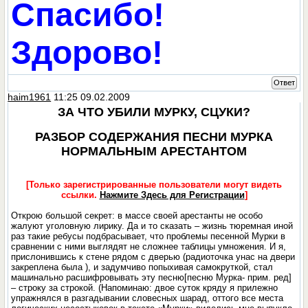
Спасибо!
Здорово!
Ответ
haim1961
11:25 09.02.2009
ЗА ЧТО УБИЛИ МУРКУ, СЦУКИ?
РАЗБОР СОДЕРЖАНИЯ ПЕСНИ МУРКА
НОРМАЛЬНЫМ АРЕСТАНТОМ
[Только зарегистрированные пользователи могут видеть
ссылки.
Нажмите Здесь для Регистрации
]
Открою большой секрет: в массе своей арестанты не особо
жалуют уголовную лирику. Да и то сказать – жизнь тюремная иной
раз такие ребусы подбрасывает, что проблемы песенной Мурки в
сравнении с ними выглядят не сложнее таблицы умножения. И я,
прислонившись к стене рядом с дверью (радиоточка унас на двери
закреплена была ), и задумчиво попыхивая самокруткой, стал
машинально расшифровывать эту песню[песню Мурка- прим. ред]
– строку за строкой. (Напоминаю: двое суток кряду я прилежно
упражнялся в разгадывании словесных шарад, оттого все места