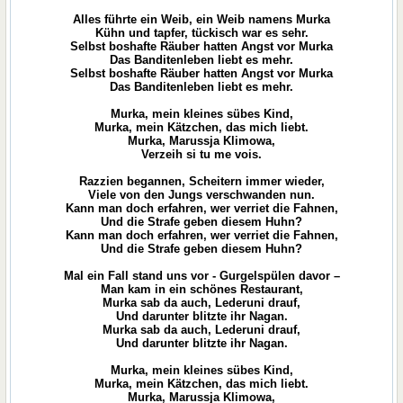
Alles führte ein Weib, ein Weib namens Murka
Kühn und tapfer, tückisch war es sehr.
Selbst boshafte Räuber hatten Angst vor Murka
Das Banditenleben liebt es mehr.
Selbst boshafte Räuber hatten Angst vor Murka
Das Banditenleben liebt es mehr.
Murka, mein kleines sübes Kind,
Murka, mein Kätzchen, das mich liebt.
Murka, Marussja Klimowa,
Verzeih si tu me vois.
Razzien begannen, Scheitern immer wieder,
Viele von den Jungs verschwanden nun.
Kann man doch erfahren, wer verriet die Fahnen,
Und die Strafe geben diesem Huhn?
Kann man doch erfahren, wer verriet die Fahnen,
Und die Strafe geben diesem Huhn?
Mal ein Fall stand uns vor - Gurgelspülen davor –
Man kam in ein schönes Restaurant,
Murka sab da auch, Lederuni drauf,
Und darunter blitzte ihr Nagan.
Murka sab da auch, Lederuni drauf,
Und darunter blitzte ihr Nagan.
Murka, mein kleines sübes Kind,
Murka, mein Kätzchen, das mich liebt.
Murka, Marussja Klimowa,