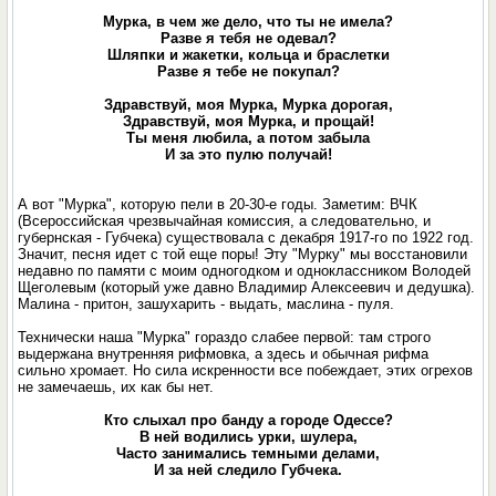
Мурка, в чем же дело, что ты не имела?
Разве я тебя не одевал?
Шляпки и жакетки, кольца и браслетки
Разве я тебе не покупал?
Здравствуй, моя Мурка, Мурка дорогая,
Здравствуй, моя Мурка, и прощай!
Ты меня любила, а потом забыла
И за это пулю получай!
А вот "Мурка", которую пели в 20-30-е годы. Заметим: ВЧК
(Всероссийская чрезвычайная комиссия, а следовательно, и
губернская - Губчека) существовала с декабря 1917-го по 1922 год.
Значит, песня идет с той еще поры! Эту "Мурку" мы восстановили
недавно по памяти с моим одногодком и одноклассником Володей
Щеголевым (который уже давно Владимир Алексеевич и дедушка).
Малина - притон, зашухарить - выдать, маслина - пуля.
Технически наша "Мурка" гораздо слабее первой: там строго
выдержана внутренняя рифмовка, а здесь и обычная рифма
сильно хромает. Но сила искренности все побеждает, этих огрехов
не замечаешь, их как бы нет.
Кто слыхал про банду а городе Одессе?
В ней водились урки, шулера,
Часто занимались темными делами,
И за ней следило Губчека.