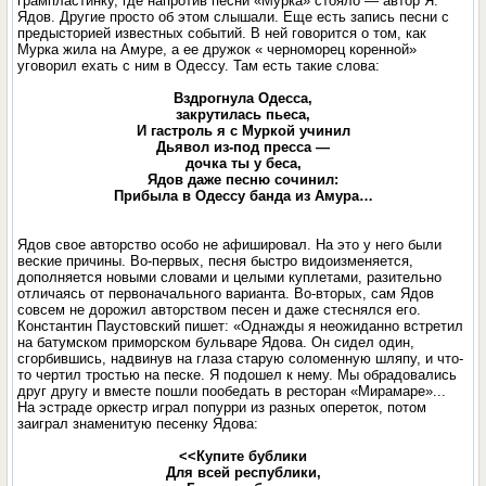
грампластинку, где напротив песни «Мурка» стояло — автор Я.
Ядов. Другие просто об этом слышали. Еще есть запись песни с
предысторией известных событий. В ней говорится о том, как
Мурка жила на Амуре, а ее дружок « черноморец коренной»
уговорил ехать с ним в Одессу. Там есть такие слова:
Вздрогнула Одесса,
закрутилась пьеса,
И гастроль я с Муркой учинил
Дьявол из-под пресса —
дочка ты у беса,
Ядов даже песню сочинил:
Прибыла в Одессу банда из Амура…
Ядов свое авторство особо не афишировал. На это у него были
веские причины. Во-первых, песня быстро видоизменяется,
дополняется новыми словами и целыми куплетами, разительно
отличаясь от первоначального варианта. Во-вторых, сам Ядов
совсем не дорожил авторством песен и даже стеснялся его.
Константин Паустовский пишет: «Однажды я неожиданно встретил
на батумском приморском бульваре Ядова. Он сидел один,
сгорбившись, надвинув на глаза старую соломенную шляпу, и что-
то чертил тростью на песке. Я подошел к нему. Мы обрадовались
друг другу и вместе пошли пообедать в ресторан «Мирамаре»...
На эстраде оркестр играл попурри из разных опереток, потом
заиграл знаменитую песенку Ядова:
<<Купите бублики
Для всей республики,