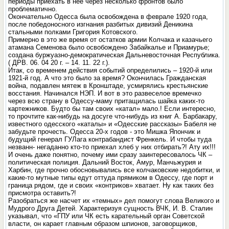
периоды приехать в нее через несколько фронтов было
проблематично.
Окончательно Одесса была освобождена в феврале 1920 года,
после победоносного изгнания разбитых дивизий Деникина
стальными полками Григория Котовского.
Примерно в это же время от остатков армии Колчака и казачьего
атамана Семенова было освобождено Забайкалье и Приамурье;
создана буржуазно-демократическая Дальневосточная Республика.
( ДРВ. 06. 04 20 г. – 14. 11. 22 г.).
Итак, со временем действия событий определились – 1920-й или
1921-й год. А что это было за время? Окончилась Гражданская
война, подавлен мятеж в Кронштаде, усмирялись крестьянские
восстания. Начинался НЭП. И вот в это развеселое времечко
через всю страну в Одессу-маму притащилась шайка каких-то
картежников. Будто бы там своих «катал» мало.! Если интересно,
то прочтите как-нибудь на досуге что-нибудь из книг А. Барбакару,
известного одесского «каталы» и «Одесские рассказы» Бабеля не
забудьте прочесть. Одесса 20-х годов - это Мишка Япончик и
будущий генерал ГУЛага контрабандист Френкель. И чтобы туда
незванн- негаданно кто-то приехал хлеб у них отбирать?! Ату их!!!
И очень даже понятно, почему ими сразу заинтересовалось ЧК –
политическая полиция. Дальний Восток, Амур, Манчьжурия и
Харбин, где прочно обосновывались все колчаковские недобитки, и
какие-то мутные типы едут оттуда прямиком в Одессу, где порт и
граница рядом, где и своих «контриков» хватает. Ну как таких без
присмотра оставить?!
Разобраться же насчет их «темных» дел помогут слова Великого и
Мудрого Друга Детей. Характеризуя сущность ВЧК, И. В. Сталин
указывал, что «ГПУ или ЧК есть карательный орган Советской
власти, он карает главным образом шпионов, заговорщиков,