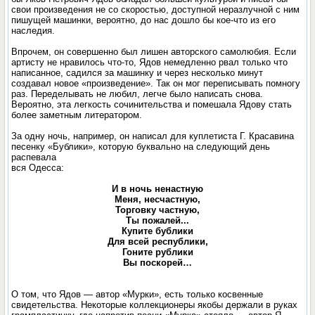
свои произведения не со скоростью, доступной неразлучной с ним
пишущей машинки, вероятно, до нас дошло бы кое-что из его
наследия.
Впрочем, он совершенно был лишен авторского самолюбия. Если
артисту не нравилось что-то, Ядов немедленно рвал только что
написанное, садился за машинку и через несколько минут
создавал новое «произведение». Так он мог переписывать помногу
раз. Переделывать не любил, легче было написать снова.
Вероятно, эта легкость сочинительства и помешала Ядову стать
более заметным литератором.
За одну ночь, например, он написал для куплетиста Г. Красавина
песенку «Бублики», которую буквально на следующий день
распевала
вся Одесса:
И в ночь ненастную
Меня, несчастную,
Торговку частную,
Ты пожалей...
Купите бублики
Для всей республики,
Гоните рублики
Вы поскорей…
О том, что Ядов — автор «Мурки», есть только косвенные
свидетельства. Некоторые коллекционеры якобы держали в руках