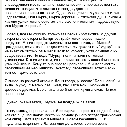
любовь, двойная измена - и любимому, и товарищам, их
справедливая месть. Она не лишена поэзии, у нее естественная,
живая интонация, что далеко не всегда удается
профессиональным авторам. Одно обращение к Мурке чего стоит:
"Здравствуй, моя Мурка, Мурка дорогая!" - открытая душа, сила! А
как оно удивительно сочетается с заключительным: "Здравствуй,
моя Мурка, и прощай…"
Словом, все бы хорошо, только эта песня - романтика "с другой
стороны", со стороны бандитов, грабителей, воров, наших
недругов. Мы их нередко милуем, они нас - никогда. Мирный
гражданин, обыватель, не должен был бы даже знать "Мурку", как
не знает он хитрых отмычек и всяких "фомок", хотя слышал о их
существовании. Но ведь "Мурку" пели, и пели не только
уголовники. Кто из лихости, из желания показать свою близость к
уличной шпане. Кому-то она просто нравилась. А интеллигенты
переживали ее необычность, экзотику, переживали эстетически,
точнее - даже эстетски.
Я вырос на рабочей окраине Ленинграда, у завода "Большевик", и
знаю "Мурку" с малых лет. Знал, как и все мои школьные и
дворовые дружки. Все считали ее блатной, хулиганской. Но все
равно пели.
Однако, оказывается, "Мурка" не всегда была такой.
По-видимому, первоначальный ее вариант - просто городской или,
как его еще называют, жестокий романс (у него всегда трагическая
концовка). Этот вариант я нашел в "Новом песеннике" В. В.
Гадалина, изданном в Латвии еще до Отечественной войны.