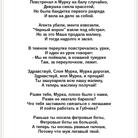
Повстречал я Мурку на балу случайно,
Девушка сияла красотой,
Но была бандитка первого разряда
И вела на дело за собой.
Агента убили, мента извозили,
"Черный ворон" взяли под обстрел.
Но за это Маша продала малину,
И тогда надолго я засел.
В темном переулке повстречались урки,
И один из урок говорит:
- Мы ее поймали, в кожаной тужурке
Там, за переулочком, лежит.
Здравствуй, Слоя Мурка, Мурка дорогая,
Здравствуй, моя Мурка, и прощай!
Ты зашухарила всю нашу малину,
А теперь маслину получай!
Разве тебе, Мурка, плохо было с нами,
Разве не хватало барахла?
Что тебя заставило связаться с легашами
И пойти работать в Губчека?
Раньше ты носила фетровые боты,
Фетровые боты на большой,
А теперь ты носишь рваные галоши,
Потому что муж легавый твой.