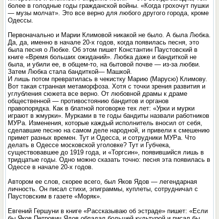
более в голодные годы гражданской войны. «Когда грохочут пушки
— музы молчат». Это все верно для любого другого города, кроме
Одессы.
Первоначально и Марии Климовой никакой не было. А была Любка.
Да, да, именно в начале 20-х годов, когда появилась песня, это
была песня о Любке. Об этом пишет Константин Паустовский в
книге «Время больших ожиданий». Любка даже и бандиткой не
была, и убили ее, в общем-то, на бытовой почве — из-за любви.
Затем Любка стала бандиткой— Машкой.
И лишь потом превратилась в чекистку Марию (Марусю) Климову.
Вот такая странная метаморфоза. Хотя с точки зрения развития и
углубления сюжета все верно. От любовной драмы к драме
общественной — противостоянию бандитов и органов
правопорядка. Как в блатной поговорке тех лет: «Урки и мурки
играют в жмурки». Мурками в те годы бандиты назвали работников
МУРа. Изменения, которые каждый исполнитель вносил от себя,
сделавшие песню на самом деле народной, и привели к смешению
примет разных времен. Тут и Одесса, и сотрудники МУРа. Что
делать в Одессе московской уголовке? Тут и Губчека,
существовавшее до 1919 года, и «Торгсин», появившийся лишь в
тридцатые годы. Одно можно сказать точно: песня эта появилась в
Одессе в начале 20-х годов.
Автором ее слов, скорее всего, был Яков Ядов — легендарная
личность. Он писал стихи, эпиграммы, куплеты, сотрудничал с
Паустовским в газете «Моряк».
Евгений Гершуни в книге «Рассказываю об эстраде» пишет: «Если
бы Яков Петрович Ядов обладал большей культурой и писал бы