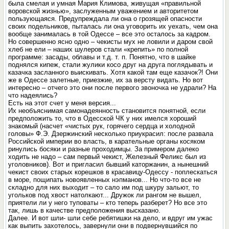
была смелая и умная Мария Климова, живущая «правильной
воровской жизнью», заслуженным уважением и авторитетом
пользующаяся. Предупреждала ли она о грозящей опасности
своих подельников, пыталась ли она уговорить их уехать, чем она
вообще занималась в той Одессе – все это осталось за кадром.
Но совершенно ясно одно – чекисты мух не ловили и даром свой
хлеб не ели – наших шулеров стали «крепить» по полной
программе: засады, облавы и т.д. т. п. Понятно, что в шайке
поднялся кипеж, стали жулики косо друг на друга поглядывать и
казачка засланного выискивать. Хотя какой там еще казачок?! Они
же в Одессе залетные, приезжие, их за версту видать. Но вот
интересно – отчего это они после первого звоночка не удрали? На
что надеялись?
Есть на этот счет у меня версия...
Их необъяснимая самонадеянность становится понятной, если
предположить то, что в Одесской ЧК у них имелся хороший
знакомый (насчет «чистых рук, горячего сердца и холодной
головы» Ф.Э. Дзержинский несколько приукрасил: после развала
Российской империи во власть, в карательные органы косяком
ринулись босяки и разные проходимцы. За примером далеко
ходить не надо – сам первый чекист, Железный Феликс был из
уголовников). Вот и пригласил бывший каторжанин, а нынешний
чекист своих старых корешков в красавицу-Одессу - поплескаться
в море, пощипать новоявленных нэпманов... Но что-то все не
складно для них выходит – то сало им под шкуру зальют, то
угольков под хвост натолкают... Дружок ли рангом не вышел,
приятели ли у него туповаты – кто теперь разберет? Но все это
так, лишь в качестве предположения высказано.
Далее. И вот шли- шли себе ребятишки на дело, и вдруг им ужас
как выпить захотелось, завернули они в подвернувшийся по