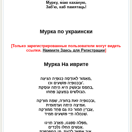
Мурку, маю каханую,
Заб'ю, каб памятаць!
Мурка по украински
[Только зарегистрированные пользователи могут видеть
ссылки.
Нажмите Здесь для Регистрации
]
Мурка На иврите
מֵאָמוּר לְאוֹדֶסָה כְּנוּפְיָה הִגִּיעָה,
וּבַכְּנוּפְיָה פּוֹשְׁעִים וכוּ'.
בְּחָמָס וּבְעֹשֶׁק הִיא הָיְתָה עוֹסֶקֶת,
הַבּוֹלְשִׁים בְּמַעֲקָב פָּתְחוּ.
וּבִכְנוּפְיָה זֹאת בַּחוּרָה, שְׁמָהּ מוּרְקָה,
אַמִּיצָה הָיְתָה וְעַרְמוּמִית.
עֲבַרְיָן חָמוּר כֹּה גַּם פָּחַד מִמּוּרְקָה,
שֶׁנִּהֲלָה חַיֵּי פּוֹשְׁעִים תָּמִיד.
מַפָּלָה סָפַגְנוּ, מַאֲרָב חָוִינוּ,
אֲנָשִׁים הֵחֵלּוּ נִלְכָּדִים.
אֵיךְ אֶפְשָׁר לָדַעַת, מִי הַחֲפַרְפֶּרֶת,