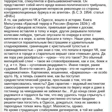
террористов, спекулянтов и фальшивомонетчиков. Он
представляет собой нечто вроде военно-политического трибунала,
созданного для ограждения интересов революции со стороны
контрреволюционных буржуа и их агентов». (Б.С.Э. 1954г. статья
«ВЧК»)
А то, как работало ЧК в Одессе, вошло в историю. Книга
Мильгунова «Красный террор в России» (Берлин 1924г.): «В
Одессе офицеров истязали, привязывая цепями к доскам,
медленно вставляя в топку и жаря, других разрывали пополам
колесами лебедок, третьих опускали по очереди в котел с
кипятком и в море, а затем бросали в топку». Наши урки, видимо,
отличаются поразительным бесстрашием и удивительным
хладнокровием, граничащим с кристальной тупостью и
самонадеянностью – уже зная о том, что попали в прицел ЧК, они
остаются в городе и старательно вершат свои «темные» дела. Да
им пора уже разобраться – «урка» - что это такое? Это обычный
милицейский сленг – такое же словообразование, как и зэк, бомж и
т.д. и т.п. Урка – «уголовник-рецидивист». Иначе говоря, ранее
судимый. Всего-то навсего. Да и шулера - это не «щипачи» и не
«медвежатники». Картежники, мошенники, «фармазоны» - не особо
круто. Ну, а теперь скажите мне, как бы поступил
среднестатистический уркаган, прослышав о том, что им
заинтересовались чекисты? Даю гарантию – ведомый инстинктом
самосохранения он чухнул бы пешочком по берегу моря и даже в
гостиницу за чемоданами не забежал бы... И до конца своих дней
радовался и гордился бы тем, что ему удалось тогда спрыгнуть с
карающего органа... Но наши умственно отсталые бандюки
решили-таки погостить в Одессе, дождаться, пока их заживо в
пароходных топках жечь будут. Мазохисты, однако.
Но кроме страдающих слабоумием дегенератов, в той же шайке