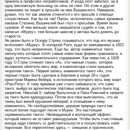
приняли в профсоюз литработников. И когда поэт заболел, ни в
одну московскую больницу он лечь не смог. Об этом и других
унижениях он пишет в просьбе на имя Вышинского. Наверное,
думал, что тот как земляк отнесется к его просьбе о помощи
сочувственно. Как бы не так! Палач, исполнитель самых кровавых
заказов Сталина, Вышинский был глух к просьбам. Время было
суровое. И чем меньше знали «вершители судеб» о том, кто
написал «Мурку», тем больше шансов у автора было дожить до
старости.
Не резон было и Оскару Строку сознаваться, что под его музыку
исполняют «Мурку». В чопорной Риге, куда он эмигрировал в 1923
году, это было неприлично. Еще бы, автор знаменитых танго,
заполучить которые хотят самые известные фирмы грамзаписи, и
вдруг куплеты сомнительного содержания. Как известно, в 1928
году О.Строк сочинил танго «Ах, эти черные глаза», которое
мгновенно облетело весь мир, и композитора стали называть
«королем танго». Первая запись знаменитого танго «Ах, эти
черные глаза» была сделана в Берлине в конце 20-х годов
оркестром Марека Вебера, в исполнении которого весь мир знает
«Рио-Риту». К тому времени уже стало забываться, что само
танго, выйдя из аргентинских портовых кабаков, долго было под
запретом. Николай II, кайзер Вильгельм и Папа Римский в запрете
на танго были единодушны. Потом все-таки выяснилось, что не
танец был виной крушения империй, и отношение к нему
изменилось. Но свободолюбивая, дерзкая природа танго как
нельзя более подходит песне о Мурке. Это настоящее
«криминальное танго». Неожиданный и волнующий эффект,
который никого не оставит равнодушным. Чтобы быть счастливым,
иногда надо сбежать от действительности и почувствовать себя
порочным. Все переплетено здесь — смешное и трагическое,