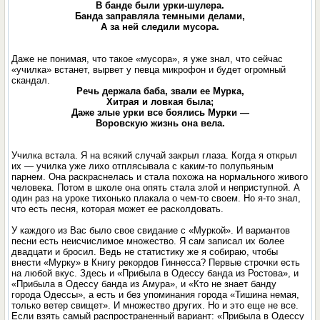
В банде были урки-шулера.
Банда заправляла темными делами,
А за ней следили мусора.
Даже не понимая, что такое «мусора», я уже знал, что сейчас
«училка» встанет, вырвет у певца микрофон и будет огромный
скандал.
Речь держала баба, звали ее Мурка,
Хитрая и ловкая была;
Даже злые урки все боялись Мурки —
Воровскую жизнь она вела.
Училка встала. Я на всякий случай закрыл глаза. Когда я открыл
их — училка уже лихо отплясывала с каким-то полупьяным
парнем. Она раскраснелась и стала похожа на нормального живого
человека. Потом в школе она опять стала злой и неприступной. А
один раз на уроке тихонько плакала о чем-то своем. Но я-то знал,
что есть песня, которая может ее расколдовать.
У каждого из Вас было свое свидание с «Муркой». И вариантов
песни есть неисчислимое множество. Я сам записал их более
двадцати и бросил. Ведь не статистику же я собираю, чтобы
внести «Мурку» в Книгу рекордов Гиннесса? Первые строчки есть
на любой вкус. Здесь и «Прибыла в Одессу банда из Ростова», и
«Прибыла в Одессу банда из Амура», и «Кто не знает банду
города Одессы», а есть и без упоминания города «Тишина немая,
только ветер свищет». И множество других. Но и это еще не все.
Если взять самый распространенный вариант: «Прибыла в Одессу