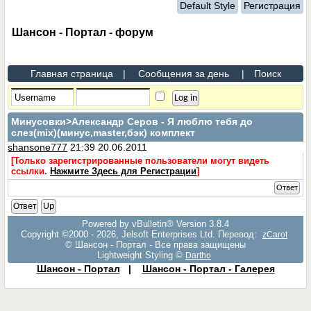
Default Style
Регистрация
Шансон - Портал - форум
Главная страница
|
Сообщения за день
|
Поиск
Минусовки
>Александр Серов - Я люблю тебя до
слез(mix)(минус,master,бэк) комплект
shansone777
21:39 20.06.2011
[Только зарегистрированные пользователи могут видеть
ссылки.
Нажмите Здесь для Регистрации
]
Ответ
Ответ
Up
Powered by vBulletin® Version 3.8.4
Copyright ©2000 - 2026, Jelsoft Enterprises Ltd. Перевод:
zCarot
© Шансон - Портал - Все права защищены
Lightweight Styling ©
Dartho
Шансон - Портал
|
Шансон - Портал - Галерея