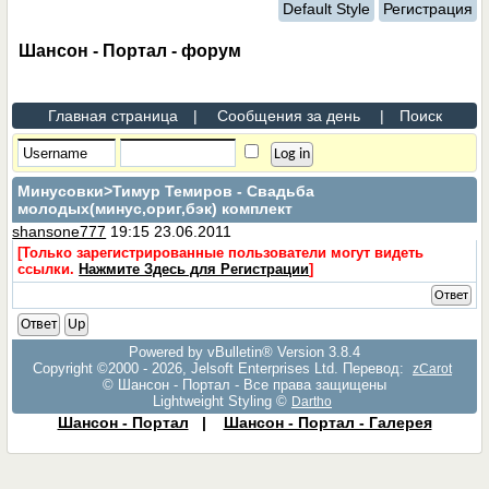
Default Style
Регистрация
Шансон - Портал - форум
Главная страница
|
Сообщения за день
|
Поиск
Минусовки
>Тимур Темиров - Свадьба
молодых(минус,ориг,бэк) комплект
shansone777
19:15 23.06.2011
[Только зарегистрированные пользователи могут видеть
ссылки.
Нажмите Здесь для Регистрации
]
Ответ
Ответ
Up
Powered by vBulletin® Version 3.8.4
Copyright ©2000 - 2026, Jelsoft Enterprises Ltd. Перевод:
zCarot
© Шансон - Портал - Все права защищены
Lightweight Styling ©
Dartho
Шансон - Портал
|
Шансон - Портал - Галерея