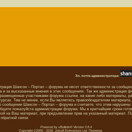
Эл. почта администратора:
трация Шансон – Портал – форума не несет ответственности за сообще
 и за высказанные мнения в этих сообщениях. Так же администрация ф
 размещенные участниками форума ссылки, на какие либо материалы, р
сурсах. Тем не менее, если Вы являетесь правообладателем материала,
о сообщении Шансон – Портал – форума и считаете, что этим нарушены
общите пожалуйста администрации форума. Мы в кратчайшие сроки гото
ой на Ваш материал, при предъявлении прав на указанный материал. П
обратной связи.
Powered by vBulletin® Version 3.8.4
Copyright ©2000 - 2026, Jelsoft Enterprises Ltd. Перевод:
zCarot