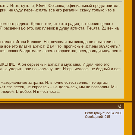
ажать. Итак, суть: я, Юлия Юрьевна, официальный представитель
и, не буду перечислять все его регалий, скажу только что в
ожного радио». Дело в том, что это радио, в течение целого
Я расцениваю это, как плевок в душу артиста. Ребята, 21 век на
и талант Игоря Колюхи. Но, неужели вы никогда не слышали о
за всё это платит артист. Вам что, прописные истины объяснять?
яется правообладателем своего творчества, всегда индивидуален и
ВАЖЕНИЕ. А он серьёзный артист и мужчина. И для него его
елью ударить вас по карману, нет. Игорь человек не бедный и вся
 материальные затраты. И, вполне естественно, что артист
счёт его песен, не спросясь – не доложась, мы не позволим. Мы
 людей. В добро. И в честность.
#
2
Регистрация: 22.04.2006
Сообщений: 915