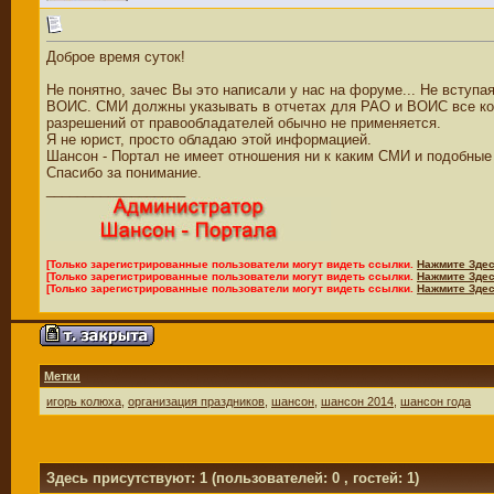
Доброе время суток!
Не понятно, зачес Вы это написали у нас на форуме... Не вступ
ВОИС. СМИ должны указывать в отчетах для РАО и ВОИС все комп
разрешений от правообладателей обычно не применяется.
Я не юрист, просто обладаю этой информацией.
Шансон - Портал не имеет отношения ни к каким СМИ и подобные
Спасибо за понимание.
__________________
[Только зарегистрированные пользователи могут видеть ссылки.
Нажмите Здес
[Только зарегистрированные пользователи могут видеть ссылки.
Нажмите Здес
[Только зарегистрированные пользователи могут видеть ссылки.
Нажмите Здес
Метки
игорь колюха
,
организация праздников
,
шансон
,
шансон 2014
,
шансон года
Здесь присутствуют: 1
(пользователей: 0 , гостей: 1)