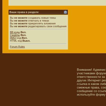
Ваши права в разделе
Вы
не можете
создавать новые темы
Вы
не можете
отвечать в темах
Вы
не можете
прикреплять вложения
Вы
не можете
редактировать свои сообщения
BB коды
Вкл.
Смайлы
Вкл.
[IMG]
код
Вкл.
HTML код
Выкл.
Forum Rules
Внимание! Админис
участниками форума
ответственности за
других Интернет ре
ссылка в каком либ
смежные права, со
сообщение со ссылк
используйте форму 