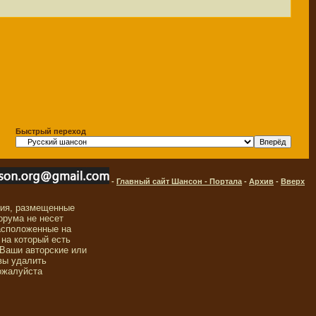
Быстрый переход
-
Главный сайт Шансон - Портала
-
Архив
-
Вверх
ния, размещенные
орума не несет
асположенные на
 на который есть
 Ваши авторские или
вы удалить
ожалуйста