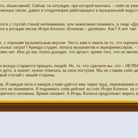
ыть объективной. Сейчас та ситуация, при которой молчать – себя не ув
твенных песен, давно и плодотворно работающего в музыкальной индустри
нулся с глухой стеной непонимания, или нежелания понимать, в лице «Дор
няло в ротации песню Игоря Колюхи «Близкая – далёкая». Как? А вот так! 
, с хорошим музыкальным вкусом. Честь вам и хвала за то, что оценил
альных затрат? Аренда студии, оплата музыкантов и звукорежиссёров, - 
имо нет. Или до вас плохо доходит, что артист, кроме того, что он явл
он всегда старается прощать людей. Но, то, что сделали вы, это – НЕУ
не дети, а значит, нужно отвечать за свои поступки. Мы не ставим себе ц
рвый случай с вашей стороны.
йер. И каждая нота и каждое слово даётся ему через труд ,переживания и
того не понимаете. И поднимать себе рейтинг за счёт Игоря Колюхи, за 
кретного человека. Время покажет. А Игорь Колюха продолжает верить в