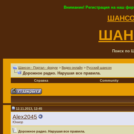
Внимание! Регистрация на наш фор
ШАНСО
ШАН
Поиск по Ш
Шансон - Портал - форум
>
Видео онлайн
>
Русский шансон
Дорожное радио. Нарушая все правила.
Справка
Community
12.11.2013, 12:45
Alex2045
Юниор
Дорожное радио. Нарушая все правила.