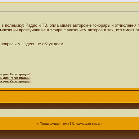
ая в полемику: Радио и ТВ, оплачивает авторские гонорары и отчисления
озиции прозвучавшие в эфире с указанием авторов и тех, кто имеет о
 вопросы мы здесь не обсуждаем.
ь для Регистрации
]
ь для Регистрации
]
ь для Регистрации
]
«
Предыдущая тема
|
Следующая тема
»