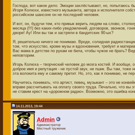
Господа, вот какое дело. Эмоции захлёстывают, но, попытаюсь б
Игоря Колюхи, известного музыканта, автора и исполнителя собс
российском шансоне он не последний человек.
И вот, он, будучи тем, кто привык верить людям на слово, столк
месяца (!!!) без каких-либо уведомлений, договоров, звонков, го
дворе! Ау! Или вы так и застряли в бандитских 90-ых?
Я, решительно ничего не понимаю. Вроде, солидная радиостанция
том, что искусство, кроме музы и вдохновения, требует и матери
Вас мама в детстве по рукам не била, чтобы чужое не брать? Вид
неповторим.
Игорь Колюха – творческий человек до мозга костей. И вообще, 
доброе имя и репутация - не пустой звук, не пшик. Вы там, тоже 
эта волокита ему и самому претит. Но, это, как я понимаю, не пе
Научитесь понимать, что артист, певец, музыкант – это не конве
вправе рассчитывать на оплату своего труда. Печально, что вы э
не ставим крест на «дорожном радио». Возможно, это ошибка кон
14.11.2013, 19:44
Admin
Администратор
Местный труженик