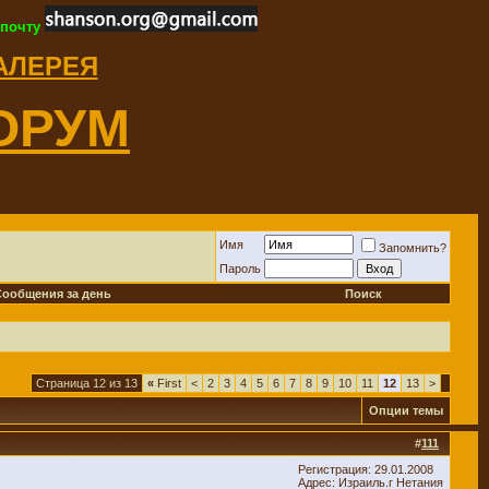
 почту
ГАЛЕРЕЯ
ОРУМ
Имя
Запомнить?
Пароль
Сообщения за день
Поиск
Страница 12 из 13
«
First
<
2
3
4
5
6
7
8
9
10
11
12
13
>
Опции темы
#
111
Регистрация: 29.01.2008
Адрес: Израиль.г Нетания