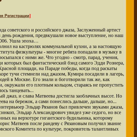
ля Регистрации
]
нда советского и российского джаза, Заслуженный артист
й день рождения, предвкушали новое выступление, но наш
2006. Ушла эпоха…
олнил на кастрюлях коммунальной кухни, а за настоящую
титута физкультуры - многие ребята попадали в музыку в
осыпался с ними же. Что угодно - смотр, парад, учения,
еди которых был фантастический бэнд самого Эдди Рознера,
Красной площади, на Параде победы, когда под раскаты
оре тучи стемнели над джазом, Кумира посадили в лагерь,
юдей в Москве. Его знали и боготворили так же, как
, окружали его плотным кольцом, стараясь не пропустить
ось танцевать...
ый джаз, и слава Матвеева достигла заоблачных высот. Но
ва на бережок, а сами понеслись дальше, дальше, но...
интервьюер Эльдар Рязанов был привлечен звуками джаза,
инкоп, Эльдар Александрович увидел уже седого, но все
енных на верхотуре гигантского будильника, которому
 Борис Матвеев после рандеву с Рязановым получил звание
вского Комитета по культуре, покровитель талантливых