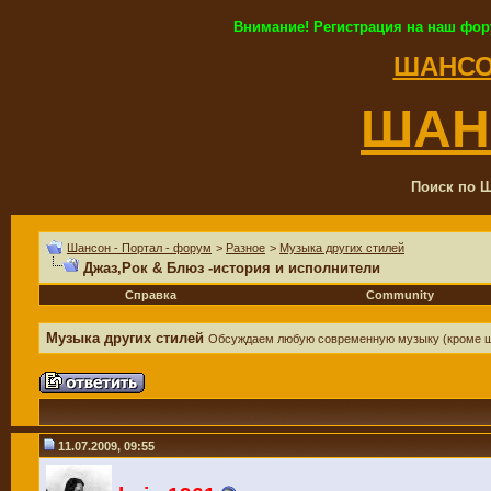
Внимание! Регистрация на наш фор
ШАНСО
ШАН
Поиск по Ш
Шансон - Портал - форум
>
Разное
>
Музыка других стилей
Джаз,Рок & Блюз -история и исполнители
Справка
Community
Музыка других стилей
Обсуждаем любую современную музыку (кроме 
11.07.2009, 09:55