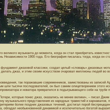
го великого музыканта до момента, когда он стал приобретать известнос
ень Независимости 1900 года. Его биография писалась тогда, когда он 
л фундамент джазовой классики, создал целый «словарь» джазовых мотив
адо делать джаз, и этим своим искусством очаровал миллионы людей во
вовведения, так поражавшие современников, заимствованы из записей Ар
ым шли тысячи последователей, он был самим олицетворением этого ис
мпровизатора и новатора превратился в подыгрывающего себе на трубе п
Потери, которые понес джаз, оказались не менее велики», – писал Джим
цену музыкального представления из народных травестий и карнавалов,
критериям более поздних джазовых течений, достигал порой беспрецеде
а, обладал необыкновенной динамикой и исключительно богатой выразите