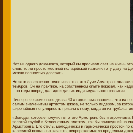
Нет ни одного документа, который бы проливал свет на жизнь это
слов, то ли просто местный полицейский назначил эту дату на Д
можно полностью доверять.
Но зато совершенно точно известно, что Луис Армстронг заложи
тембров. Он на практике, на собственном опыте показал, как н
– на годы вперед дал идеи для их индивидуального развития.
Пионеры современного джаза 40-х годов признавались, что их но
самым знаменитым артистом джаза, не только лидером, за котор
широчайшая популярность пришла к нему, когда он из трубача, и
«Выгоды, которые получил от этого Армстронг, были огромными. 
золотой трубой и белоснежным платком, как бы пришедший на с
Армстронга. Его стиль, мелодически и гармонически простой по 
классикой вокальных качеств, непререкаемых за пределами джаз