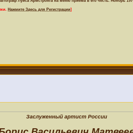
Автограф Луиса Армстронга на меню приёма в его честь. Ноябрь 197
лки.
Нажмите Здесь для Регистрации
]
Заслуженный артист России
Борис Васильевич Матвее