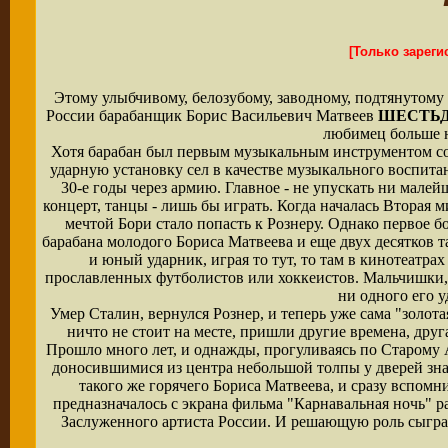
[Только зарег
Этому улыбчивому, белозубому, заводному, подтянутому 
России барабанщик Борис Васильевич Матвеев
ШЕСТЬД
любимец больше н
Хотя барабан был первым музыкальным инструментом сов
ударную установку сел в качестве музыкального воспита
30-е годы через армию. Главное - не упускать ни малей
концерт, танцы - лишь бы играть. Когда началась Вторая 
мечтой Бори стало попасть к Рознеру. Однако первое 
барабана молодого Бориса Матвеева и еще двух десятков 
и юный ударник, играя то тут, то там в кинотеатра
прославленных футболистов или хоккеистов. Мальчишки, 
ни одного его у
Умер Сталин, вернулся Рознер, и теперь уже сама "золот
ничто не стоит на месте, пришли другие времена, друг
Прошло много лет, и однажды, прогуливаясь по Старому 
доносившимися из центра небольшой толпы у дверей зна
такого же горячего Бориса Матвеева, и сразу вспомн
предназначалось с экрана фильма "Карнавальная ночь" ра
Заслуженного артиста России. И решающую роль сыграл