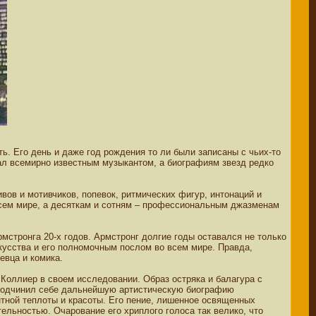
ть. Его день и даже год рождения то ли были записаны с чьих-то
стал всемирно известным музыкантом, а биографиям звезд редко
ов и мотивчиков, попевок, ритмических фигур, интонаций и
 всем мире, а десяткам и сотням – профессиональным джазменам
мстронга 20-х годов. Армстронг долгие годы оставался не только
кусства и его полномочным послом во всем мире. Правда,
евца и комика.
 Коллиер в своем исследовании. Образ остряка и балагура с
 подчинил себе дальнейшую артистическую биографию
нтной теплоты и красоты. Его пение, лишенное освященных
льностью. Очарование его хриплого голоса так велико, что