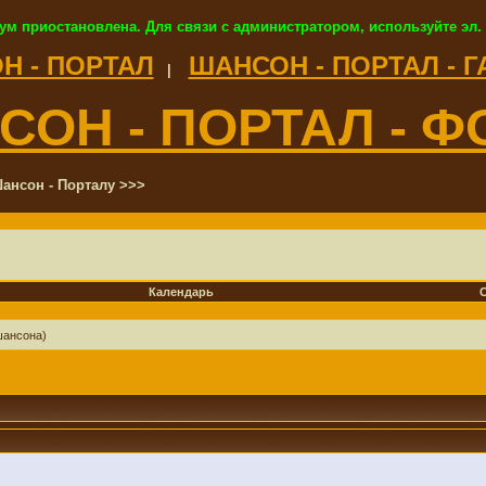
ум приостановлена. Для связи с администратором, используйте эл.
Н - ПОРТАЛ
ШАНСОН - ПОРТАЛ - 
|
СОН - ПОРТАЛ - Ф
ансон - Порталу >>>
Календарь
шансона)