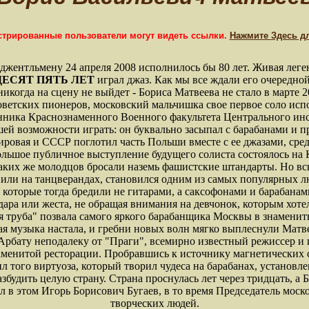
истрированные пользователи могут видеть ссылки.
Нажмите Здесь д
джентльмену 24 апреля 2008 исполнилось бы 80 лет. Живая леге
ЕСЯТ ПЯТЬ ЛЕТ
играл джаз. Как мы все ждали его очередно
икогда на сцену не выйдет - Бориса Матвеева не стало в марте 
етских пионеров, московский мальчишка свое первое соло исп
нника Краснознаменного Военного факультета Центрального инс
шей возможности играть: он буквально засыпал с барабанами и пр
мировая и СССР поглотил часть Польши вместе с ее джазами, ср
большое публичное выступление будущего солиста состоялось на 
таких же молодцов бросали наземь фашистские штандарты. Но вск
х или на танцверандах, становился одним из самых популярных л
которые тогда бредили не гитарами, а саксофонами и барабанами
дара или жеста, не обращая внимания на девчонок, которым хотел
ая труба" позвала самого яркого барабанщика Москвы в знаменит
ая музыка настала, и гребни новых волн мягко выплеснули Матвее
Арбату неподалеку от "Праги", всемирно известный режиссер и 
менитой ресторации. Пробравшись к источнику магнетических с
ил того виртуоза, который творил чудеса на барабанах, установл
збудить целую страну. Страна проснулась лет через тридцать, а
 в этом Игорь Борисович Бугаев, в то время Председатель моско
творческих людей.