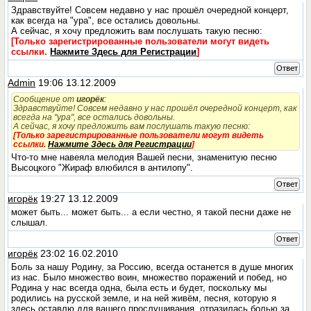
Здравствуйте! Совсем недавно у нас прошёл очередной концерт,
как всегда на "ура", все остались довольны.
А сейчас, я хочу предложить вам послушать такую песню:
[Только зарегистрированные пользователи могут видеть
ссылки.
Нажмите Здесь для Регистрации
]
Ответ
Admin
19:06 13.12.2009
Сообщение от
игорёк
:
Здравствуйте! Совсем недавно у нас прошёл очередной концерт, как
всегда на "ура", все остались довольны.
А сейчас, я хочу предложить вам послушать такую песню:
[Только зарегистрированные пользователи могут видеть
ссылки.
Нажмите Здесь для Регистрации
]
Что-то мне навеяла мелодия Вашей песни, знаменитую песню
Высоцкого "Жираф влюбился в антилопу".
Ответ
игорёк
19:27 13.12.2009
может быть... может быть... а если честно, я такой песни даже не
слышал.
Ответ
игорёк
23:02 16.02.2010
Боль за нашу Родину, за Россию, всегда останется в душе многих
из нас. Было множество воин, множество поражений и побед, но
Родина у нас всегда одна, была есть и будет, поскольку мы
родились на русской земле, и на ней живём, песня, которую я
здесь оставлю для вашего прослушивания, отразилась болью за