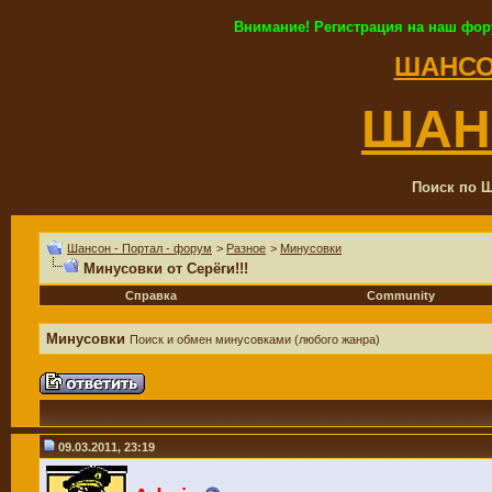
Внимание! Регистрация на наш фор
ШАНСО
ШАН
Поиск по Ш
Шансон - Портал - форум
>
Разное
>
Минусовки
Минусовки от Серёги!!!
Справка
Community
Минусовки
Поиск и обмен минусовками (любого жанра)
09.03.2011, 23:19