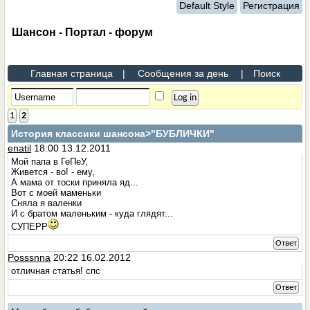
Default Style
Регистрация
Шансон - Портал - форум
Главная страница
|
Сообщения за день
|
Поиск
1
2
История классики шансона
>"БУБЛИЧКИ"
enatil
18:00 13.12.2011
Мой папа в ГеПеУ,
Живется - во! - ему,
А мама от тоски приняла яд...
Вот с моей маменьки
Сняла я валенки
И с братом маленьким - куда глядят...
СУПЕРР
Ответ
Posssnna
20:22 16.02.2012
отличная статья! спс
Ответ