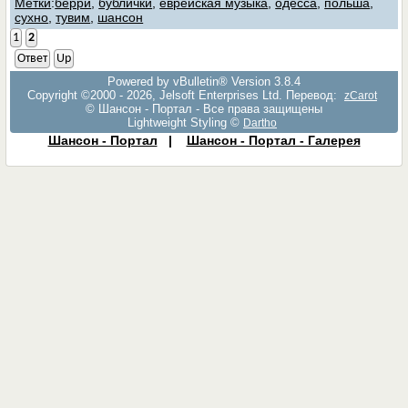
Метки
:
берри
,
бублички
,
еврейская музыка
,
одесса
,
польша
,
сухно
,
тувим
,
шансон
1
2
Ответ
Up
Powered by vBulletin® Version 3.8.4
Copyright ©2000 - 2026, Jelsoft Enterprises Ltd. Перевод:
zCarot
© Шансон - Портал - Все права защищены
Lightweight Styling ©
Dartho
Шансон - Портал
|
Шансон - Портал - Галерея