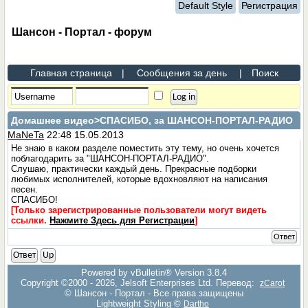
Default Style
Регистрация
Шансон - Портал - форум
Главная страница
|
Сообщения за день
|
Поиск
Домашнее видео
>СПАСИБО, за ШАНСОН-ПОРТАЛ-РАДИО
MaNeTa
22:48 15.05.2013
Не знаю в каком разделе поместить эту тему, но очень хочется
поблагодарить за "ШАНСОН-ПОРТАЛ-РАДИО".
Слушаю, практически каждый день. Прекрасные подборки
любимых исполнителей, которые вдохновляют на написания
песен.
СПАСИБО!
[Только зарегистрированные пользователи могут видеть
ссылки.
Нажмите Здесь для Регистрации
]
Ответ
Ответ
Up
Powered by vBulletin® Version 3.8.4
Copyright ©2000 - 2026, Jelsoft Enterprises Ltd. Перевод:
zCarot
© Шансон - Портал - Все права защищены
Lightweight Styling ©
Dartho