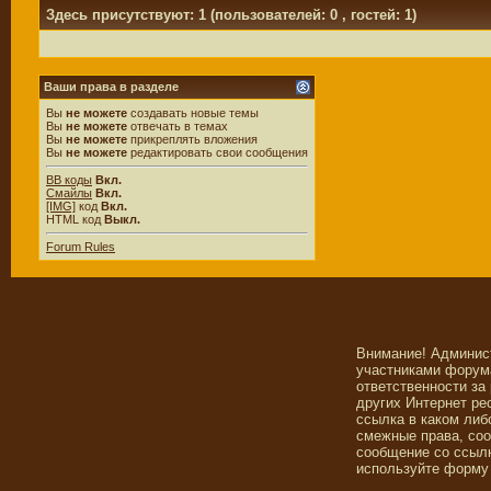
Здесь присутствуют: 1
(пользователей: 0 , гостей: 1)
Ваши права в разделе
Вы
не можете
создавать новые темы
Вы
не можете
отвечать в темах
Вы
не можете
прикреплять вложения
Вы
не можете
редактировать свои сообщения
BB коды
Вкл.
Смайлы
Вкл.
[IMG]
код
Вкл.
HTML код
Выкл.
Forum Rules
Внимание! Админис
участниками форума
ответственности за
других Интернет ре
ссылка в каком либ
смежные права, со
сообщение со ссылк
используйте форму 