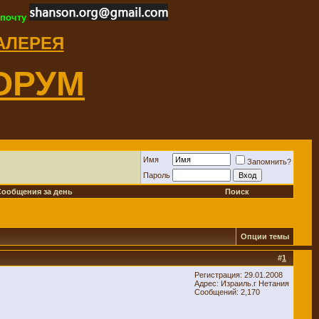
 почту
ГАЛЕРЕЯ
ОРУМ
Имя
Запомнить?
Пароль
Сообщения за день
Поиск
Опции темы
#
1
Регистрация: 29.01.2008
Адрес: Израиль.г Нетания
Сообщений: 2,170