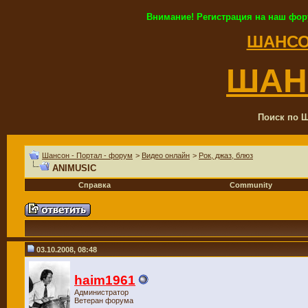
Внимание! Регистрация на наш фор
ШАНСО
ШАН
Поиск по Ш
Шансон - Портал - форум
>
Видео онлайн
>
Рок, джаз, блюз
ANIMUSIC
Справка
Community
03.10.2008, 08:48
haim1961
Администратор
Ветеран форума