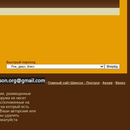
Быстрый переход
-
Главный сайт Шансон - Портала
-
Архив
-
Вверх
ния, размещенные
орума не несет
асположенные на
 на который есть
 Ваши авторские или
вы удалить
ожалуйста