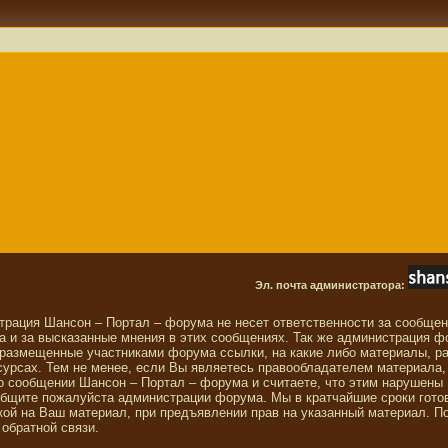
Эл. почта администратора:
трация Шансон – Портал – форума не несет ответственности за сообще
 и за высказанные мнения в этих сообщениях. Так же администрация ф
 размещенные участниками форума ссылки, на какие либо материалы, р
сурсах. Тем не менее, если Вы являетесь правообладателем материала,
о сообщении Шансон – Портал – форума и считаете, что этим нарушены
общите пожалуйста администрации форума. Мы в кратчайшие сроки гото
ой на Ваш материал, при предъявлении прав на указанный материал. П
обратной связи.