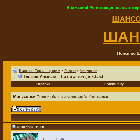
Внимание! Регистрация на наш фор
ШАНСО
ШАН
Поиск по Ш
Шансон - Портал - форум
>
Разное
>
Минусовки
Глызин Алексей - Ты не ангел (mix.бэк)
Справка
Community
Минусовки
Поиск и обмен минусовками (любого жанра)
28.08.2009, 11:08