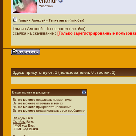
chandr
Участник
Глызин Алексей - Ты не ангел (mix.бэк)
Глызин Алексей - Ты не ангел (mix.бэк)
ссылка на скачивание :
[Только зарегистрированные пользова
Здесь присутствуют: 1
(пользователей: 0 , гостей: 1)
Ваши права в разделе
Вы
не можете
создавать новые темы
Вы
не можете
отвечать в темах
Вы
не можете
прикреплять вложения
Вы
не можете
редактировать свои сообщения
BB коды
Вкл.
Смайлы
Вкл.
[IMG]
код
Вкл.
HTML код
Выкл.