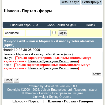
Default Style
Регистрация
Шансон - Портал - форум
Главная страница
|
Сообщения за день
|
Поиск
Минусовки
>Быков и Маршал - Я назову тебя облаком
(ориг.)
chandr
10:22 30.08.2009
Быков и Маршал - Я назову тебя облаком (ориг.)
минус -
[Только зарегистрированные пользователи могут
видеть ссылки.
Нажмите Здесь для Регистрации
]
плюс -
[Только зарегистрированные пользователи могут
видеть ссылки.
Нажмите Здесь для Регистрации
]
Ответ
Ответ
Up
Powered by vBulletin® Version 3.8.4
Copyright ©2000 - 2026, Jelsoft Enterprises Ltd. Перевод:
zCarot
© Шансон - Портал - Все права защищены
Lightweight Styling ©
Dartho
Шансон - Портал
|
Шансон - Портал - Галерея