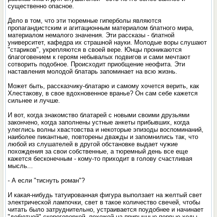
существенно опасное.
Дело в том, что эти тюремные гиперболы являются
пропагандистским и агитационным материалом блатного мира,
материалом немалого значения. Эти рассказы - блатной
университет, кафедра их страшной науки. Молодые воры слушают
"стариков", укрепляются в своей вере. Юнцы проникаются
благоговением к героям небывалых подвигов и сами мечтают
сотворить подобное. Происходит приобщение неофита. Эти
наставления молодой блатарь запоминает на всю жизнь.
Может быть, рассказчику-блатарю и самому хочется верить, как
Хлестакову, в свое вдохновенное вранье? Он сам себе кажется
сильнее и лучше.
И вот, когда знакомство блатарей с новыми своими друзьями
закончено, когда заполнены устные анкеты прибывших, когда
улеглись волны хвастовства и некоторые эпизоды воспоминаний,
наиболее пикантные, повторены дважды и запомнились так, что
любой из слушателей в другой обстановке выдает чужие
похождения за свои собственные, а тюремный день все еще
кажется бесконечным - кому-то приходит в голову счастливая
мысль...
- А если "тиснуть роман"?
И какая-нибудь татуированная фигура выползает на желтый свет
электрической лампочки, свет в такое количество свечей, чтобы
читать было затруднительно, устраивается поудобнее и начинает
"дебютной" скороговоркой, похожей на привычные первые ходы