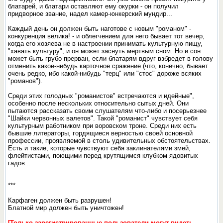
блатарей, и блатари оставляют ему окурки - он получил
придворное звание, надел камер-юнкерский мундир...
Каждый день он должен быть наготове с новым "романом" -
конкуренция велика! - и облегчением для него бывает тот вечер,
когда его хозяева не в настроении принимать культурную пищу,
"хавать культуру", и он может заснуть мертвым сном. Но и сон
может быть грубо прерван, если блатарям вдруг взбредет в голову
отменить какое-нибудь карточное сражение (что, конечно, бывает
очень редко, ибо какой-нибудь "терц" или "стос" дороже всяких
"романов").
Среди этих голодных "романистов" встречаются и идейные",
особенно после нескольких относительно сытых дней. Они
пытаются рассказать своим слушателям что-либо и посерьезнее
"Шайки червонных валетов". Такой "романист" чувствует себя
культурным работником при воровском троне. Среди них есть
бывшие литераторы, гордящиеся верностью своей основной
профессии, проявляемой в столь удивительных обстоятельствах.
Есть и такие, которые чувствуют себя заклинателями змей,
флейтистами, поющими перед крутящимся клубком ядовитых
гадов...
***
Карфаген должен быть разрушен!
Блатной мир должен быть уничтожен!
[Только зарегистрированные пользователи могут видеть