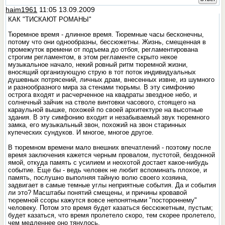
haim1961
11:05 13.09.2009
КАК "ТИСКАЮТ РОМАНЫ"
Тюремное время - длинное время. Тюремные часы бесконечны,
потому что они однообразны, бессюжетны. Жизнь, смещенная в
промежуток времени от подъема до отбоя, регламентирована
строгим регламентом, в этом регламенте скрыто некое
музыкальное начало, некий ровный ритм тюремной жизни,
вносящий организующую струю в тот поток индивидуальных
душевных потрясений, личных драм, внесенных извне, из шумного
и разнообразного мира за стенами тюрьмы. В эту симфонию
острога входят и расчерченное на квадраты звездное небо, и
солнечный зайчик на стволе винтовки часового, стоящего на
караульной вышке, похожей по своей архитектуре на высотные
здания. В эту симфонию входит и незабываемый звук тюремного
замка, его музыкальный звон, похожий на звон старинных
купеческих сундуков. И многое, многое другое.
В тюремном времени мало внешних впечатлений - поэтому после
время заключения кажется черным провалом, пустотой, бездонной
ямой, откуда память с усилием и неохотой достает какое-нибудь
событие. Еще бы - ведь человек не любит вспоминать плохое, и
память, послушно выполняя тайную волю своего хозяина,
задвигает в самые темные углы неприятные события. Да и события
ли это? Масштабы понятий смещены, и причины кровавой
тюремной ссоры кажутся вовсе непонятными "постороннему"
человеку. Потом это время будет казаться бессюжетным, пустым;
будет казаться, что время пролетело скоро, тем скорее пролетело,
чем медленнее оно тянулось.