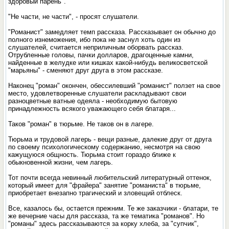
здоровый парень".
"Не части, не части", - просят слушатели.
"Романист" замедляет темп рассказа. Рассказывает он обычно до
полного изнеможения, ибо пока не заснул хоть один из
слушателей, считается неприличным оборвать рассказ.
Отрубленные головы, пачки долларов, драгоценные камни,
найденные в желудке или кишках какой-нибудь великосветской
"марьяны" - сменяют друг друга в этом рассказе.
Наконец "роман" окончен, обессилевший "романист" ползет на свое
место, удовлетворенные слушатели раскладывают свои
разноцветные ватные одеяла - необходимую бытовую
принадлежность всякого уважающего себя блатаря...
Таков "роман" в тюрьме. Не таков он в лагере.
Тюрьма и трудовой лагерь - вещи разные, далекие друг от друга
по своему психологическому содержанию, несмотря на свою
кажущуюся общность. Тюрьма стоит гораздо ближе к
обыкновенной жизни, чем лагерь.
Тот почти всегда невинный любительский литературный оттенок,
который имеет для "фрайера" занятие "романиста" в тюрьме,
приобретает внезапно трагический и зловещий отблеск.
Все, казалось бы, остается прежним. Те же заказчики - блатари, те
же вечерние часы для рассказа, та же тематика "романов". Но
"романы" здесь рассказываются за корку хлеба, за "супчик",