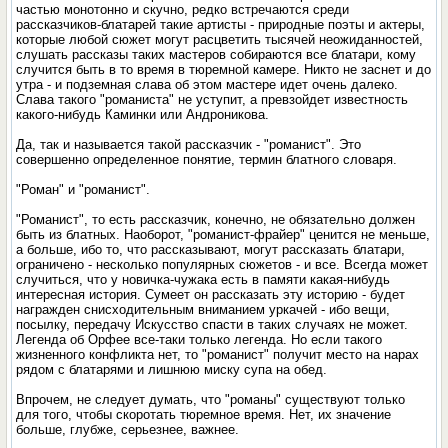
частью монотонно и скучно, редко встречаются среди
рассказчиков-блатарей такие артисты - природные поэты и актеры,
которые любой сюжет могут расцветить тысячей неожиданностей,
слушать рассказы таких мастеров собираются все блатари, кому
случится быть в то время в тюремной камере. Никто не заснет и до
утра - и подземная слава об этом мастере идет очень далеко.
Слава такого "романиста" не уступит, а превзойдет известность
какого-нибудь Каминки или Андроникова.
Да, так и называется такой рассказчик - "романист". Это
совершенно определенное понятие, термин блатного словаря.
"Роман" и "романист".
"Романист", то есть рассказчик, конечно, не обязательно должен
быть из блатных. Наоборот, "романист-фрайер" ценится не меньше,
а больше, ибо то, что рассказывают, могут рассказать блатари,
ограничено - несколько популярных сюжетов - и все. Всегда может
случиться, что у новичка-чужака есть в памяти какая-нибудь
интересная история. Сумеет он рассказать эту историю - будет
награжден снисходительным вниманием уркачей - ибо вещи,
посылку, передачу Искусство спасти в таких случаях не может.
Легенда об Орфее все-таки только легенда. Но если такого
жизненного конфликта нет, то "романист" получит место на нарах
рядом с блатарями и лишнюю миску супа на обед.
Впрочем, не следует думать, что "романы" существуют только
для того, чтобы скоротать тюремное время. Нет, их значение
больше, глубже, серьезнее, важнее.