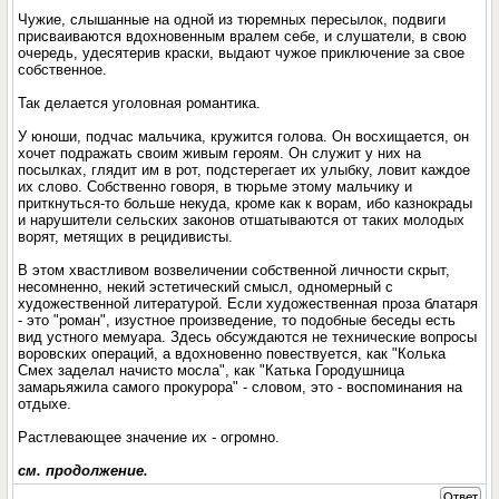
Чужие, слышанные на одной из тюремных пересылок, подвиги
присваиваются вдохновенным вралем себе, и слушатели, в свою
очередь, удесятерив краски, выдают чужое приключение за свое
собственное.
Так делается уголовная романтика.
У юноши, подчас мальчика, кружится голова. Он восхищается, он
хочет подражать своим живым героям. Он служит у них на
посылках, глядит им в рот, подстерегает их улыбку, ловит каждое
их слово. Собственно говоря, в тюрьме этому мальчику и
приткнуться-то больше некуда, кроме как к ворам, ибо казнокрады
и нарушители сельских законов отшатываются от таких молодых
ворят, метящих в рецидивисты.
В этом хвастливом возвеличении собственной личности скрыт,
несомненно, некий эстетический смысл, одномерный с
художественной литературой. Если художественная проза блатаря
- это "роман", изустное произведение, то подобные беседы есть
вид устного мемуара. Здесь обсуждаются не технические вопросы
воровских операций, а вдохновенно повествуется, как "Колька
Смех заделал начисто мосла", как "Катька Городушница
замарьяжила самого прокурора" - словом, это - воспоминания на
отдыхе.
Растлевающее значение их - огромно.
см. продолжение.
Ответ