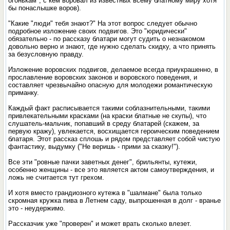
огонькам", с кем воровал из известных всему блатному миру хотя
бы понаслышке воров).
"Какие "люди" тебя знают?" На этот вопрос следует обычно
подробное изложение своих подвигов. Это "юридически"
обязательно - по рассказу блатари могут судить о незнакомом
довольно верно и знают, где нужно сделать скидку, а что принять
за безусловную правду.
Изложение воровских подвигов, делаемое всегда приукрашенно, в
прославление воровских законов и воровского поведения, и
составляет чрезвычайно опасную для молодежи романтическую
приманку.
Каждый факт расписывается такими соблазнительными, такими
привлекательными красками (на краски блатные не скупы), что
слушатель-мальчик, попавший в среду блатарей (скажем, за
первую кражу), увлекается, восхищается героическим поведением
блатаря. Этот рассказ сплошь и рядом представляет собой чистую
фантастику, выдумку ("Не веришь - прими за сказку!").
Все эти "ровные пачки заветных денег", брильянты, кутежи,
особенно женщины - все это является актом самоутверждения, и
ложь не считается тут грехом.
И хотя вместо грандиозного кутежа в "шалмане" была только
скромная кружка пива в Летнем саду, выпрошенная в долг - вранье
это - неудержимо.
Рассказчик уже "проверен" и может врать сколько влезет.