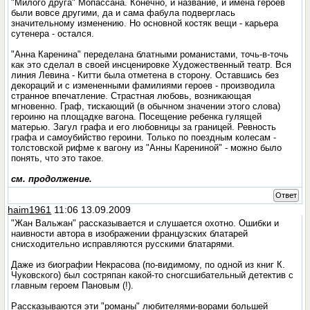
"Милого друга" Мопассана. Конечно, и название, и имена героев
были вовсе другими, да и сама фабула подверглась
значительному изменению. Но основной костяк вещи - карьера
сутенера - остался.
"Анна Каренина" переделана блатными романистами, точь-в-точь
как это сделал в своей инсценировке Художественный театр. Вся
линия Левина - Китти была отметена в сторону. Оставшись без
декораций и с измененными фамилиями героев - производила
странное впечатление. Страстная любовь, возникающая
мгновенно. Граф, тискающий (в обычном значении этого слова)
героиню на площадке вагона. Посещение ребенка гулящей
матерью. Загул графа и его любовницы за границей. Ревность
графа и самоубийство героини. Только по поездным колесам -
толстовской рифме к вагону из "Анны Карениной" - можно было
понять, что это такое.
см. продолжение.
Ответ
haim1961
11:06 13.09.2009
"Жан Вальжан" рассказывается и слушается охотно. Ошибки и
наивности автора в изображении французских блатарей
снисходительно исправляются русскими блатарями.
Даже из биографии Некрасова (по-видимому, по одной из книг К.
Чуковского) был состряпан какой-то сногсшибательный детектив с
главным героем Пановым (!).
Рассказываются эти "романы" любителями-ворами большей