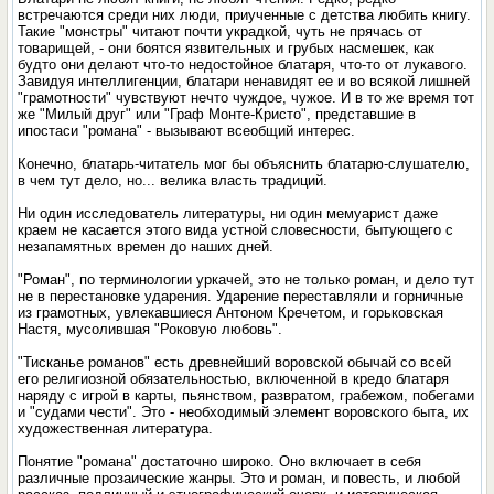
встречаются среди них люди, приученные с детства любить книгу.
Такие "монстры" читают почти украдкой, чуть не прячась от
товарищей, - они боятся язвительных и грубых насмешек, как
будто они делают что-то недостойное блатаря, что-то от лукавого.
Завидуя интеллигенции, блатари ненавидят ее и во всякой лишней
"грамотности" чувствуют нечто чуждое, чужое. И в то же время тот
же "Милый друг" или "Граф Монте-Кристо", представшие в
ипостаси "романа" - вызывают всеобщий интерес.
Конечно, блатарь-читатель мог бы объяснить блатарю-слушателю,
в чем тут дело, но... велика власть традиций.
Ни один исследователь литературы, ни один мемуарист даже
краем не касается этого вида устной словесности, бытующего с
незапамятных времен до наших дней.
"Роман", по терминологии уркачей, это не только роман, и дело тут
не в перестановке ударения. Ударение переставляли и горничные
из грамотных, увлекавшиеся Антоном Кречетом, и горьковская
Настя, мусолившая "Роковую любовь".
"Тисканье романов" есть древнейший воровской обычай со всей
его религиозной обязательностью, включенной в кредо блатаря
наряду с игрой в карты, пьянством, развратом, грабежом, побегами
и "судами чести". Это - необходимый элемент воровского быта, их
художественная литература.
Понятие "романа" достаточно широко. Оно включает в себя
различные прозаические жанры. Это и роман, и повесть, и любой