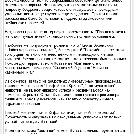
Весьма любопытно, что современный советский детектив вовсе
отвергается ворами. Не потому, что он мало замысловат или
попросту бездарен: вещи, которые они слушают с громадным
удовольствием - еще грубее и еще бездарнее. Притом в воле
рассказчика было бы исправить недочеты адамовских или
шейнинских повестей.
Нет, воров просто не интересует современность. "Про нашу жизнь
мы сами лучше знаем", - говорят они с полным основанием.
Наиболее же популярные "романы" - это "Князь Вяземский",
"Шайка червонных валетов", бессмертный "Рокамболь" - остатки
того удивительного - отечественного и переводного - чтива
жителей России прошлого столетия, где классиком был не только
Понсон дю Террайль, но и Ксавье де Монтепан с его
многотомными романами: "Сыщик-убийца" или "Невинно
казненный" и т.п.
Из сюжетов, взятых из добротных литературных произведений,
твердое место занял "Граф Монте-Кристо"; "Три мушкетера",
напротив, не имеют никакого успеха и расцениваются как
комический роман. Стало быть, идея французского режиссера,
снявшего "Трех мушкетеров" как веселую оперетту - имела
здравые основания.
Никакой мистики, никакой фантастики, никакой "психологии".
Сюжетность и натурализм с сексуальным уклоном - вот лозунг
устной литературы блатарей.
В одном из таких "романов" можно было с великим трудом узнать