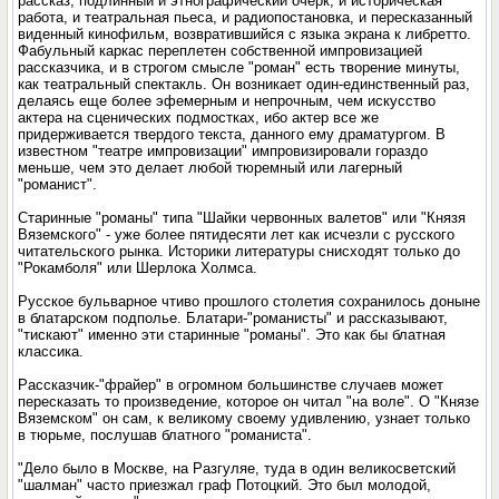
рассказ, подлинный и этнографический очерк, и историческая
работа, и театральная пьеса, и радиопостановка, и пересказанный
виденный кинофильм, возвратившийся с языка экрана к либретто.
Фабульный каркас переплетен собственной импровизацией
рассказчика, и в строгом смысле "роман" есть творение минуты,
как театральный спектакль. Он возникает один-единственный раз,
делаясь еще более эфемерным и непрочным, чем искусство
актера на сценических подмостках, ибо актер все же
придерживается твердого текста, данного ему драматургом. В
известном "театре импровизации" импровизировали гораздо
меньше, чем это делает любой тюремный или лагерный
"романист".
Старинные "романы" типа "Шайки червонных валетов" или "Князя
Вяземского" - уже более пятидесяти лет как исчезли с русского
читательского рынка. Историки литературы снисходят только до
"Рокамболя" или Шерлока Холмса.
Русское бульварное чтиво прошлого столетия сохранилось доныне
в блатарском подполье. Блатари-"романисты" и рассказывают,
"тискают" именно эти старинные "романы". Это как бы блатная
классика.
Рассказчик-"фрайер" в огромном большинстве случаев может
пересказать то произведение, которое он читал "на воле". О "Князе
Вяземском" он сам, к великому своему удивлению, узнает только
в тюрьме, послушав блатного "романиста".
"Дело было в Москве, на Разгуляе, туда в один великосветский
"шалман" часто приезжал граф Потоцкий. Это был молодой,