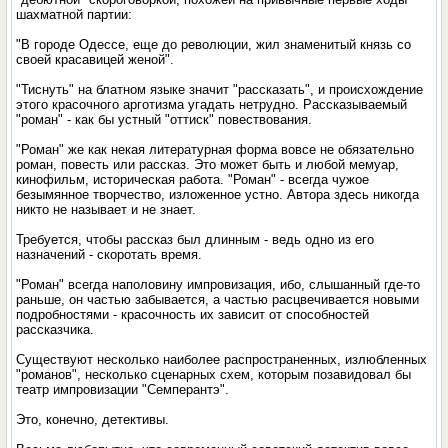
шахматной партии:
"В городе Одессе, еще до революции, жил знаменитый князь со
своей красавицей женой".
"Тиснуть" на блатном языке значит "рассказать", и происхождение
этого красочного арготизма угадать нетрудно. Рассказываемый
"роман" - как бы устный "оттиск" повествования.
"Роман" же как некая литературная форма вовсе не обязательно
роман, повесть или рассказ. Это может быть и любой мемуар,
кинофильм, историческая работа. "Роман" - всегда чужое
безымянное творчество, изложенное устно. Автора здесь никогда
никто не называет и не знает.
Требуется, чтобы рассказ был длинным - ведь одно из его
назначений - скоротать время.
"Роман" всегда наполовину импровизация, ибо, слышанный где-то
раньше, он частью забывается, а частью расцвечивается новыми
подробностями - красочность их зависит от способностей
рассказчика.
Существуют несколько наиболее распространенных, излюбленных
"романов", несколько сценарных схем, которым позавидовал бы
театр импровизации "Семперантэ".
Это, конечно, детективы.