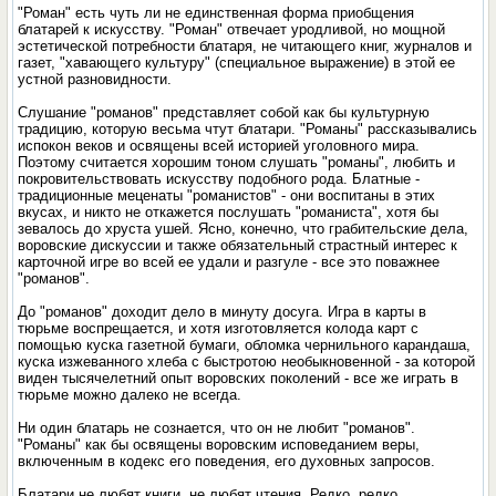
"Роман" есть чуть ли не единственная форма приобщения
блатарей к искусству. "Роман" отвечает уродливой, но мощной
эстетической потребности блатаря, не читающего книг, журналов и
газет, "хавающего культуру" (специальное выражение) в этой ее
устной разновидности.
Слушание "романов" представляет собой как бы культурную
традицию, которую весьма чтут блатари. "Романы" рассказывались
испокон веков и освящены всей историей уголовного мира.
Поэтому считается хорошим тоном слушать "романы", любить и
покровительствовать искусству подобного рода. Блатные -
традиционные меценаты "романистов" - они воспитаны в этих
вкусах, и никто не откажется послушать "романиста", хотя бы
зевалось до хруста ушей. Ясно, конечно, что грабительские дела,
воровские дискуссии и также обязательный страстный интерес к
карточной игре во всей ее удали и разгуле - все это поважнее
"романов".
До "романов" доходит дело в минуту досуга. Игра в карты в
тюрьме воспрещается, и хотя изготовляется колода карт с
помощью куска газетной бумаги, обломка чернильного карандаша,
куска изжеванного хлеба с быстротою необыкновенной - за которой
виден тысячелетний опыт воровских поколений - все же играть в
тюрьме можно далеко не всегда.
Ни один блатарь не сознается, что он не любит "романов".
"Романы" как бы освящены воровским исповеданием веры,
включенным в кодекс его поведения, его духовных запросов.
Блатари не любят книги, не любят чтения. Редко, редко