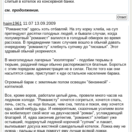
слитый в котелок из консервной банки.
см. продолжение.
Ответ
haim1961
11:07 13.09.2009
"Романистов" здесь хоть отбавляй. На эту корку хлеба, на суп
претендуют десятки голодных людей, и бывали случаи, когда
полумертвый "романист" валился в голодный обморок во время
рассказа. В предвидении таких случаев вошло в обычай давать
очередному "романисту" хлебнуть супчику до "тисканья". Этот
здравый обычай укоренился.
В многолюдных лагерных "изоляторах" - подобии тюрьмы в
тюрьме, раздачей пищи обычно распоряжаются блатные. Бороться
с этим порядком администрация не в силах. После того как они
насытятся сами, приступает к еде остальное население барака.
Огромный барак с земляным полом освещен "бензинкой" -
коптилкой.
Все, кроме воров, работали целый день, провели много часов на
ледяном холоде. "Романисту" хочется согреться, хочется спать,
лечь, сесть, но еще больше, чем сна, тепла и покоя, ему хочется
еды, какой-нибудь еды. И невероятным, сказочным усилием воли
он мобилизует свой мозг на двухчасовой "роман", услаждающий
блатарей. И, едва закончив детектив, "романист" хлебает уже
остывший, подернутый ледяной корочкой "супчик" и лакает,
вылизывает досуха жестяной самодельный котелок. Ложка ему не
нужна - пальцы и язык помогут ему лучше всякой ложки.