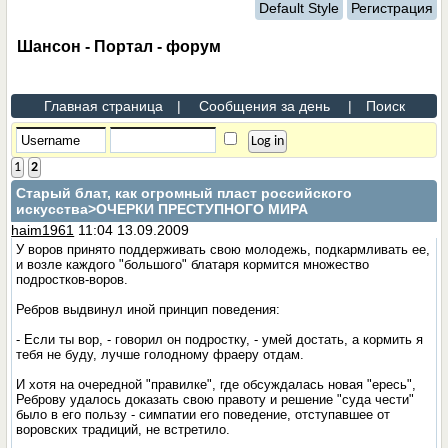
Default Style
Регистрация
Шансон - Портал - форум
Главная страница
|
Сообщения за день
|
Поиск
1
2
Старый блат, как огромный пласт российского
искусства
>ОЧЕРКИ ПРЕСТУПНОГО МИРА
haim1961
11:04 13.09.2009
У воров принято поддерживать свою молодежь, подкармливать ее,
и возле каждого "большого" блатаря кормится множество
подростков-воров.
Ребров выдвинул иной принцип поведения:
- Если ты вор, - говорил он подростку, - умей достать, а кормить я
тебя не буду, лучше голодному фраеру отдам.
И хотя на очередной "правилке", где обсуждалась новая "ересь",
Реброву удалось доказать свою правоту и решение "суда чести"
было в его пользу - симпатии его поведение, отступавшее от
воровских традиций, не встретило.