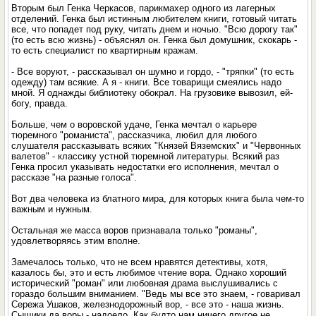
Вторым был Генка Черкасов, парикмахер одного из лагерных
отделений. Генка был истинным любителем книги, готовый читать
все, что попадет под руку, читать днем и ночью. "Всю дорогу так"
(то есть всю жизнь) - объяснял он. Генка был домушник, скокарь -
то есть специалист по квартирным кражам.
- Все воруют, - рассказывал он шумно и гордо, - "тряпки" (то есть
одежду) там всякие. А я - книги. Все товарищи смеялись надо
мной. Я однажды библиотеку обокрал. На грузовике вывозил, ей-
богу, правда.
Больше, чем о воровской удаче, Генка мечтал о карьере
тюремного "романиста", рассказчика, любил для любого
слушателя рассказывать всяких "Князей Вяземских" и "Червонных
валетов" - классику устной тюремной литературы. Всякий раз
Генка просил указывать недостатки его исполнения, мечтал о
рассказе "на разные голоса".
Вот два человека из блатного мира, для которых книга была чем-то
важным и нужным.
Остальная же масса воров признавала только "романы",
удовлетворяясь этим вполне.
Замечалось только, что не всем нравятся детективы, хотя,
казалось бы, это и есть любимое чтение вора. Однако хороший
исторический "роман" или любовная драма выслушивались с
гораздо большим вниманием. "Ведь мы все это знаем, - говаривал
Сережа Ушаков, железнодорожный вор, - все это - наша жизнь.
Сыщики да воры - надоело. Как будто нам ничего другое не