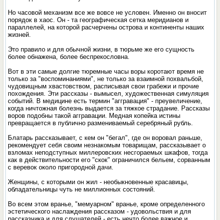
Но часовой механизм все же вовсе не условен. Именно он вносит
порядок в хаос. Он - та географическая сетка меридианов и
параллелей, на которой расчерчены острова и континенты наших
жизней.
Это правило и для обычной жизни, в тюрьме же его сущность
более обнажена, более беспрекословна.
Вот в эти самые долгие тюремные часы воры коротают время не
только за "воспоминаниями", не только за взаимной похвальбой,
чудовищным хвастовством, расписывая свои грабежи и прочие
похождения. Эти рассказы - вымысел, художественная симуляция
событий. В медицине есть термин "аггравация" - преувеличение,
когда ничтожная болезнь выдается за тяжкое страдание. Рассказы
воров подобны такой аггравации. Медная копейка истины
превращается в публично размениваемый серебряный рубль.
Блатарь рассказывает, с кем он "бегал", где он воровал раньше,
рекомендует себя своим незнакомым товарищам, рассказывает о
взломах неподступных миллеровских несгораемых шкафов, тогда
как в действительности его "скок" ограничился бельем, сорванным
с веревок около пригородной дачи.
Женщины, с которыми он жил - необыкновенные красавицы,
обладательницы чуть не миллионных состояний.
Во всем этом вранье, "мемуарном" вранье, кроме определенного
эстетического наслаждения рассказом - удовольствия и для
рассказчика и для слушателей - есть нечто более важное и