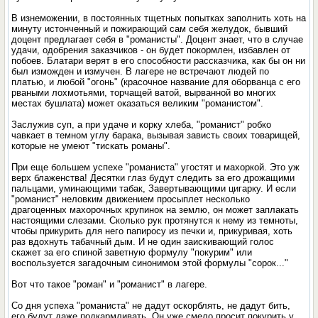
В изнеможении, в постоянных тщетных попытках заполнить хоть на
минуту истонченный и пожирающий сам себя желудок, бывший
доцент предлагает себя в "романисты". Доцент знает, что в случае
удачи, одобрения заказчиков - он будет покормлен, избавлен от
побоев. Блатари верят в его способности рассказчика, как бы он ни
был изможден и измучен. В лагере не встречают людей по
платью, и любой "огонь" (красочное название для оборванца с его
рваными лохмотьями, торчащей ватой, вырванной во многих
местах бушлата) может оказаться великим "романистом".
Заслужив суп, а при удаче и корку хлеба, "романист" робко
чавкает в темном углу барака, вызывая зависть своих товарищей,
которые не умеют "тискать романы".
При еще большем успехе "романиста" угостят и махоркой. Это уж
верх блаженства! Десятки глаз будут следить за его дрожащими
пальцами, уминающими табак, Завертывающими цигарку. И если
"романист" неловким движением просыплет несколько
драгоценных махорочных крупинок на землю, он может заплакать
настоящими слезами. Сколько рук протянутся к нему из темноты,
чтобы прикурить для него папиросу из печки и, прикуривая, хоть
раз вдохнуть табачный дым. И не один заискивающий голос
скажет за его спиной заветную формулу "покурим" или
воспользуется загадочным синонимом этой формулы "сорок..."
Вот что такое "роман" и "романист" в лагере.
Со дня успеха "романиста" не дадут оскорблять, не дадут бить,
его будут даже подкармливать. Он уже смело просит покурить у