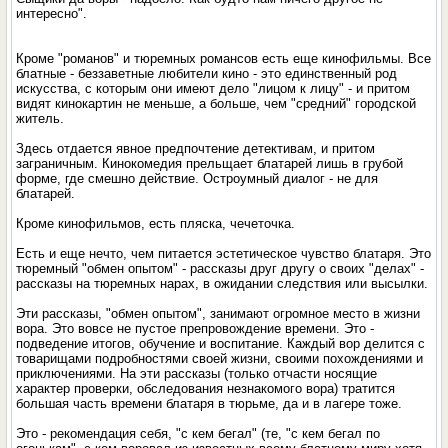
интересно".
Кроме "романов" и тюремных романсов есть еще кинофильмы. Все
блатные - беззаветные любители кино - это единственный род
искусства, с которым они имеют дело "лицом к лицу" - и притом
видят кинокартин не меньше, а больше, чем "средний" городской
житель.
Здесь отдается явное предпочтение детективам, и притом
заграничным. Кинокомедия прельщает блатарей лишь в грубой
форме, где смешно действие. Остроумный диалог - не для
блатарей.
Кроме кинофильмов, есть пляска, чечеточка.
Есть и еще нечто, чем питается эстетическое чувство блатаря. Это
тюремный "обмен опытом" - рассказы друг другу о своих "делах" -
рассказы на тюремных нарах, в ожидании следствия или высылки.
Эти рассказы, "обмен опытом", занимают огромное место в жизни
вора. Это вовсе не пустое препровождение времени. Это -
подведение итогов, обучение и воспитание. Каждый вор делится с
товарищами подробностями своей жизни, своими похождениями и
приключениями. На эти рассказы (только отчасти носящие
характер проверки, обследования незнакомого вора) тратится
большая часть времени блатаря в тюрьме, да и в лагере тоже.
Это - рекомендация себя, "с кем бегал" (те, "с кем бегал по