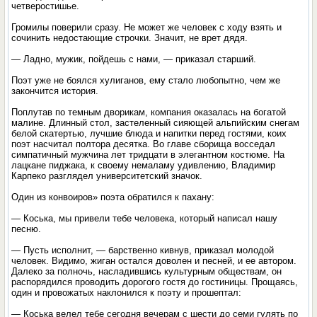
четверостишье.
Громилы поверили сразу. Не может же человек с ходу взять и
сочинить недостающие строчки. Значит, не врет дядя.
— Ладно, мужик, пойдешь с нами, — приказал старший.
Поэт уже не боялся хулиганов, ему стало любопытно, чем же
закончится история.
Поплутав по темным дворикам, компания оказалась на богатой
малине. Длинный стол, застеленный сияющей альпийским снегам
белой скатертью, лучшие блюда и напитки перед гостями, коих
поэт насчитал полтора десятка. Во главе сборища восседал
симпатичный мужчина лет тридцати в элегантном костюме. На
лацкане пиджака, к своему немаламу удивлению, Владимир
Карпеко разглядел университетский значок.
Один из конвоиров» поэта обратился к пахану:
— Коська, мы привели тебе человека, который написал нашу
песню.
— Пусть исполнит, — барственно кивнув, приказал молодой
человек. Видимо, жиган остался доволен и песней, и ее автором.
Далеко за полночь, насладившись культурным обществам, он
распорядился проводить дорогого гостя до гостиницы. Прощаясь,
один и провожатых наклонился к поэту и прошептал:
— Коська велел тебе сегодня вечерам с шести до семи гулять по