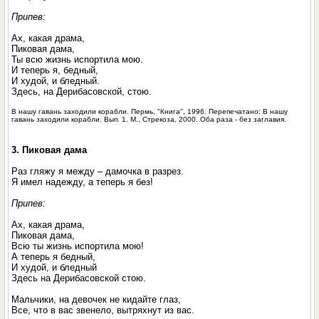
Припев:
Ах, какая драма,
Пиковая дама,
Ты всю жизнь испортила мою.
И теперь я, бедный,
И худой, и бледный.
Здесь, на Дерибасовской, стою.
В нашу гавань заходили корабли. Пермь, "Книга", 1996. Перепечатано: В нашу
гавань заходили корабли. Вып. 1. М., Стрекоза, 2000. Оба раза - без заглавия.
3. Пиковая дама
Раз гляжу я между – дамочка в разрез.
Я имел надежду, а теперь я без!
Припев:
Ах, какая драма,
Пиковая дама,
Всю ты жизнь испортила мою!
А теперь я бедный,
И худой, и бледный
Здесь на Дерибасовской стою.
Мальчики, на девочек не кидайте глаз,
Все, что в вас звенело, вытряхнут из вас.