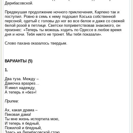
Дерибасовской.
Предвкушая продолжение ночного приключения, Карпеко так и
поступил. Ровно в семь к нему подошел Коська собственной
персоной, одетый с головы до ног во все белое и даже со свежей
белой розой в петлице. Светски поприветствовав знакомого, он
произнес: «Теперь ты можешь ходить по Одессе в любое время
дня и ночи. Тебя никто не тронет. Мы тебя показали».
Слово пахана оказалось твердым.
ВАРИАНТЫ (5)
1.
Два туза. Между –
Дамочка вразрез…
Я имел надежду,
А теперь я «без»!
Припев:
Ах, какая драма –
Пиковая дама!
Ты мне жизнь испортила мою,
И теперь я бедный,
Пожилой и бледный,
Здесь на Дерибасовской стою.