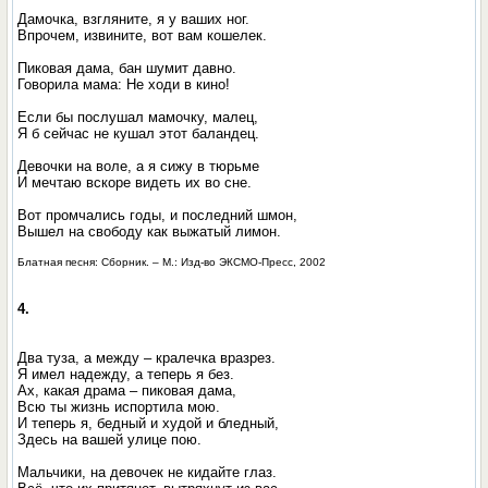
Дамочка, взгляните, я у ваших ног.
Впрочем, извините, вот вам кошелек.
Пиковая дама, бан шумит давно.
Говорила мама: Не ходи в кино!
Если бы послушал мамочку, малец,
Я б сейчас не кушал этот баландец.
Девочки на воле, а я сижу в тюрьме
И мечтаю вскоре видеть их во сне.
Вот промчались годы, и последний шмон,
Вышел на свободу как выжатый лимон.
Блатная песня: Сборник. – М.: Изд-во ЭКСМО-Пресс, 2002
4.
Два туза, а между – кралечка вразрез.
Я имел надежду, а теперь я без.
Ах, какая драма – пиковая дама,
Всю ты жизнь испортила мою.
И теперь я, бедный и худой и бледный,
Здесь на вашей улице пою.
Мальчики, на девочек не кидайте глаз.