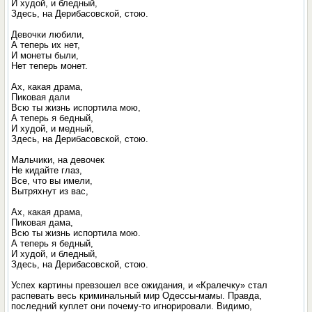
И худой, и бледный,
Здесь, на Дерибасовской, стою.
Девочки любили,
А теперь их нет,
И монеты были,
Нет теперь монет.
Ах, какая драма,
Пиковая дали
Всю ты жизнь испортила мою,
А теперь я бедный,
И худой, и медный,
Здесь, на Дерибасовской, стою.
Мальчики, на девочек
Не кидайте глаз,
Все, что вы имели,
Вытряхнут из вас,
Ах, какая драма,
Пиковая дама,
Всю ты жизнь испортила мою.
А теперь я бедный,
И худой, и бледный,
Здесь, на Дерибасовской, стою.
Успех картины превзошел все ожидания, и «Кралечку» стал
распевать весь криминальный мир Одессы-мамы. Правда,
последний куплет они почему-то игнорировали. Видимо,