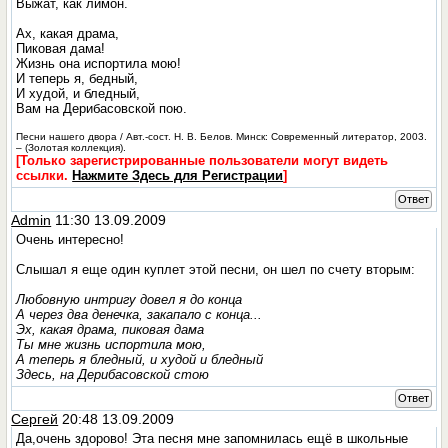
Выжат, как лимон.
Ах, какая драма,
Пиковая дама!
Жизнь она испортила мою!
И теперь я, бедный,
И худой, и бледный,
Вам на Дерибасовской пою.
Песни нашего двора / Авт.-сост. Н. В. Белов. Минск: Современный литератор, 2003.
– (Золотая коллекция).
[Только зарегистрированные пользователи могут видеть
ссылки.
Нажмите Здесь для Регистрации
]
Ответ
Admin
11:30 13.09.2009
Очень интересно!
Слышал я еще один куплет этой песни, он шел по счету вторым:
Любовную интригу довел я до конца
А через два денечка, закапало с конца...
Эх, какая драма, пиковая дама
Ты мне жизнь испортила мою,
А теперь я бледный, и худой и бледный
Здесь, на Дерибасовской стою
Ответ
Сергей
20:48 13.09.2009
Да,очень здорово! Эта песня мне запомнилась ещё в школьные