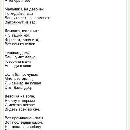
А теперь я без.
Мальчики, на девочек
Не кидайте глаз -
Все, что есть в карманах,
Вытряхнут из вас.
Дамочка, взгляните:
Я у ваших ног.
Впрочем, извините, -
Вот вам кошелек.
Пиковая дама,
Бан шумит давно.
Говорила мама:
Не води в кино.
Если бы послушал
Мамочку малец,
Я б сейчас не кушал
Этот баландец.
Девочка на воле,
Я сижу в тюрьме
И мечтаю вскоре
Видеть всех во сне.
Вот промчались годы.
Вот последний шмон.
Я вышел на свободу