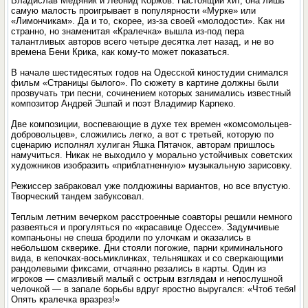
Владислав Медяник и Леонид Коржов. Настоящий хит, она лишь
самую малость проигрывает в популярности «Мурке» или
«Лимончикам». Да и то, скорее, из-за своей «молодости». Как ни
странно, но знаменитая «Кралечка» вышла из-под пера
талантливых авторов всего четыре десятка лет назад, и не во
времена Бени Крика, как кому-то может показаться.
В начале шестидесятых годов на Одесской киностудии снимался
фильм «Страницы былого». По сюжету в картине должны были
прозвучать три песни, сочинением которых занимались известный
композитор Андрей Эшпай и поэт Владимир Карпеко.
Две композиции, воспевающие в духе тех времен «комсомольцев-
добровольцев», сложились легко, а вот с третьей, которую по
сценарию исполнял хулиган Яшка Пятачок, авторам пришлось
намучиться. Никак не выходило у морально устойчивых советских
художников изобразить «приблатненную» музыкальную зарисовку.
Режиссер забраковал уже полдюжины вариантов, но все впустую.
Творческий тандем забуксовал.
Теплым летним вечерком расстроенные соавторы решили немного
развеяться и прогуляться по «красавице Одессе». Задумчивые
компаньоны не спеша бродили по улочкам и оказались в
небольшом скверике. Дни стояли погожие, парни криминального
вида, в кепочках-восьмиклинках, тельняшках и со сверкающими
рандолевыми фиксами, отчаянно резались в карты. Один из
игроков — смазливый малый с острым взглядам и непослушной
челочкой — в запале борьбы вдруг яростно выругался: «Чтоб тебя!
Опять кралечка вразрез!»