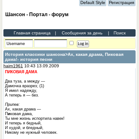
Default Style
Регистрация
Шансон - Портал - форум
Главная страница
|
Сообщения за день
|
Поиск
История классики шансона
>Ах, какая драма, Пиковая
дама!- история песни
haim1961
10:43 13.09.2009
ПИКОВАЯ ДАМА
Два туза, а между —
Дамочка вразрез; (1)
Я имел надежду,
А теперь я — без.
Припев:
Ах, какая драма —
П
и
ковая дама,
Ты мне жизнь испортила навек!
И теперь я бедный,
И худой, и бледный,
Никому не нужный человек.