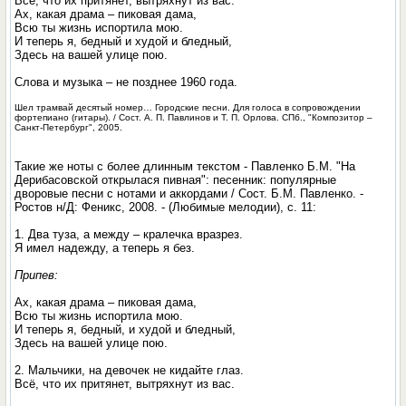
Всё, что их притянет, вытряхнут из вас.
Ах, какая драма – пиковая дама,
Всю ты жизнь испортила мою.
И теперь я, бедный и худой и бледный,
Здесь на вашей улице пою.
Слова и музыка – не позднее 1960 года.
Шел трамвай десятый номер… Городские песни. Для голоса в сопровождении
фортепиано (гитары). / Сост. А. П. Павлинов и Т. П. Орлова. СПб., "Композитор –
Санкт-Петербург", 2005.
Такие же ноты с более длинным текстом - Павленко Б.М. "На
Дерибасовской открылася пивная": песенник: популярные
дворовые песни с нотами и аккордами / Сост. Б.М. Павленко. -
Ростов н/Д: Феникс, 2008. - (Любимые мелодии), с. 11:
1. Два туза, а между – кралечка вразрез.
Я имел надежду, а теперь я без.
Припев:
Ах, какая драма – пиковая дама,
Всю ты жизнь испортила мою.
И теперь я, бедный, и худой и бледный,
Здесь на вашей улице пою.
2. Мальчики, на девочек не кидайте глаз.
Всё, что их притянет, вытряхнут из вас.