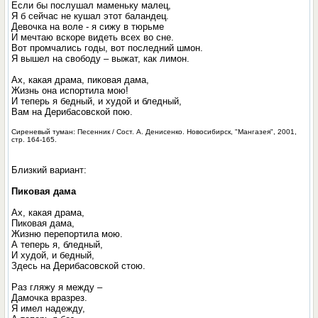
Если бы послушал маменьку малец,
Я б сейчас не кушал этот баландец.
Девочка на воле - я сижу в тюрьме
И мечтаю вскоре видеть всех во сне.
Вот промчались годы, вот последний шмон.
Я вышел на свободу – выжат, как лимон.
Ах, какая драма, пиковая дама,
Жизнь она испортила мою!
И теперь я бедный, и худой и бледный,
Вам на Дерибасовской пою.
Сиреневый туман: Песенник / Сост. А. Денисенко. Новосибирск, "Мангазея", 2001,
стр. 164-165.
Близкий вариант:
Пиковая дама
Ах, какая драма,
Пиковая дама,
Жизню перепортила мою.
А теперь я, бледный,
И худой, и бедный,
Здесь на Дерибасовской стою.
Раз гляжу я между –
Дамочка вразрез.
Я имел надежду,