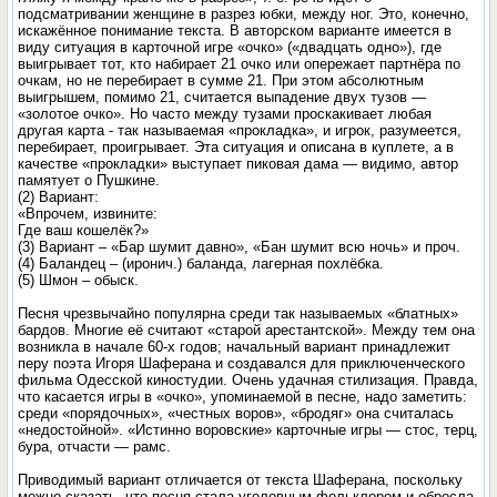
подсматривании женщине в разрез юбки, между ног. Это, конечно,
искажённое понимание текста. В авторском варианте имеется в
виду ситуация в карточной игре «очко» («двадцать одно»), где
выигрывает тот, кто набирает 21 очко или опережает партнёра по
очкам, но не перебирает в сумме 21. При этом абсолютным
выигрышем, помимо 21, считается выпадение двух тузов —
«золотое очко». Но часто между тузами проскакивает любая
другая карта - так называемая «прокладка», и игрок, разумеется,
перебирает, проигрывает. Эта ситуация и описана в куплете, а в
качестве «прокладки» выступает пиковая дама — видимо, автор
памятует о Пушкине.
(2) Вариант:
«Впрочем, извините:
Где ваш кошелёк?»
(3) Вариант – «Бар шумит давно», «Бан шумит всю ночь» и проч.
(4) Баландец – (иронич.) баланда, лагерная похлёбка.
(5) Шмон – обыск.
Песня чрезвычайно популярна среди так называемых «блатных»
бардов. Многие её считают «старой арестантской». Между тем она
возникла в начале 60-х годов; начальный вариант принадлежит
перу поэта Игоря Шаферана и создавался для приключенческого
фильма Одесской киностудии. Очень удачная стилизация. Правда,
что касается игры в «очко», упоминаемой в песне, надо заметить:
среди «порядочных», «честных воров», «бродяг» она считалась
«недостойной». «Истинно воровские» карточные игры — стос, терц,
бура, отчасти — рамс.
Приводимый вариант отличается от текста Шаферана, поскольку
можно сказать, что песня стала уголовным фольклором и обросла