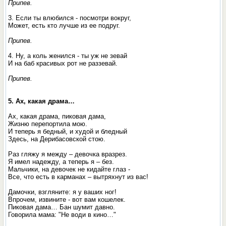
Припев.
3. Если ты влюбился - посмотри вокруг,
Может, есть кто лучше из ее подруг.
Припев.
4. Ну, а коль женился - ты уж не зевай
И на баб красивых рот не раззевай.
Припев.
5. Ах, какая драма…
Ах, какая драма, пиковая дама,
Жизню перепортила мою.
И теперь я бедный, и худой и бледный
Здесь, на Дерибасовской стою.
Раз гляжу я между – девочка вразрез.
Я имел надежду, а теперь я – без.
Мальчики, на девочек не кидайте глаз -
Все, что есть в карманах – вытряхнут из вас!
Дамочки, взгляните: я у ваших ног!
Впрочем, извините - вот вам кошелек.
Пиковая дама… Бан шумит давно.
Говорила мама: "Не води в кино…"