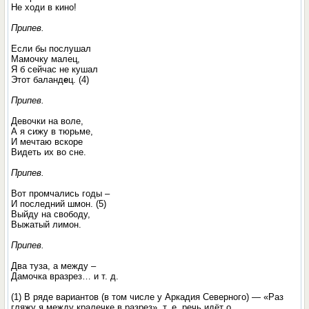
Не ходи в кино!
Припев.
Если бы послушал
Мамочку малец,
Я б сейчас не кушал
Этот баланд
е
ц. (4)
Припев.
Девочки на воле,
А я сижу в тюрьме,
И мечтаю вскоре
Видеть их во сне.
Припев.
Вот промчались годы –
И последний шмон. (5)
Выйду на свободу,
Выжатый лимон.
Припев.
Два туза, а между –
Дамочка вразрез… и т. д.
(1) В ряде вариантов (в том числе у Аркадия Северного) — «Раз
гляжу я между кралечке в разрез», т. е. речь идёт о