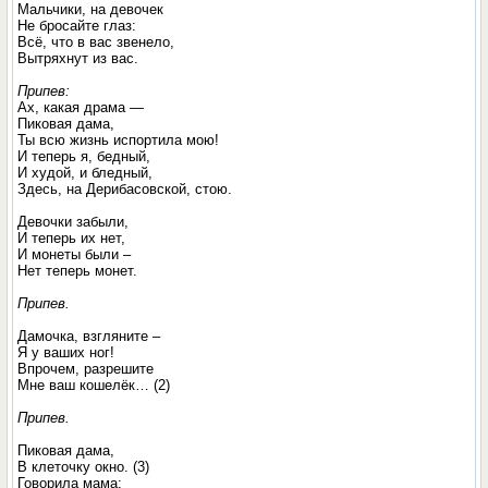
Мальчики, на девочек
Не бросайте глаз:
Всё, что в вас звенело,
Вытряхнут из вас.
Припев:
Ах, какая драма —
Пиковая дама,
Ты всю жизнь испортила мою!
И теперь я, бедный,
И худой, и бледный,
Здесь, на Дерибасовской, стою.
Девочки забыли,
И теперь их нет,
И монеты были –
Нет теперь монет.
Припев.
Дамочка, взгляните –
Я у ваших ног!
Впрочем, разрешите
Мне ваш кошелёк… (2)
Припев.
Пиковая дама,
В клеточку окно. (3)
Говорила мама: