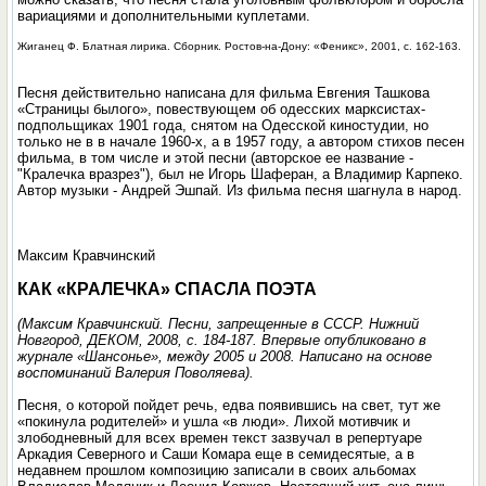
вариациями и дополнительными куплетами.
Жиганец Ф. Блатная лирика. Сборник. Ростов-на-Дону: «Феникс», 2001, с. 162-163.
Песня действительно написана для фильма Евгения Ташкова
«Страницы былого», повествующем об одесских марксистах-
подпольщиках 1901 года, снятом на Одесской киностудии, но
только не в в начале 1960-х, а в 1957 году, а автором стихов песен
фильма, в том числе и этой песни (авторское ее название -
"Кралечка вразрез"), был не Игорь Шаферан, а Владимир Карпеко.
Автор музыки - Андрей Эшпай. Из фильма песня шагнула в народ.
Максим Кравчинский
КАК «КРАЛЕЧКА» СПАСЛА ПОЭТА
(Максим Кравчинский. Песни, запрещенные в СССР. Нижний
Новгород, ДЕКОМ, 2008, с. 184-187. Впервые опубликовано в
журнале «Шансонье», между 2005 и 2008. Написано на основе
воспоминаний Валерия Поволяева).
Песня, о которой пойдет речь, едва появившись на свет, тут же
«покинула родителей» и ушла «в люди». Лихой мотивчик и
злободневный для всех времен текст зазвучал в репертуаре
Аркадия Северного и Саши Комара еще в семидесятые, а в
недавнем прошлом композицию записали в своих альбомах