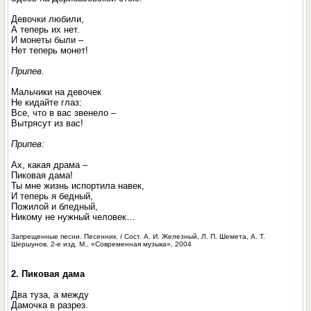
Девочки любили,
А теперь их нет.
И монеты были –
Нет теперь монет!
Припев.
Мальчики на девочек
Не кидайте глаз:
Все, что в вас звенело –
Вытрясут из вас!
Припев:
Ах, какая драма –
Пиковая дама!
Ты мне жизнь испортила навек,
И теперь я бедный,
Пожилой и бледный,
Никому не нужный человек…
Запрещенные песни. Песенник. / Сост. А. И. Железный, Л. П. Шемета, А. Т.
Шершунов. 2-е изд. М., «Современная музыка», 2004
2. Пиковая дама
Два туза, а между
Дамочка в разрез.