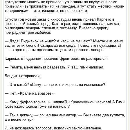
«отсутствие монет» не пришлось уркаганам по вкусу: они сами
привыкли «вытряхивать» их из граждан, а тут стать жертвой какой-
то «девочки» — это, извините, не по понятиям.
Спустя год новый заказ с киностудии вновь привел Карпеко в
прекрасный южный город. Как-то раз, задержавшись на съемках,
он поздним вечерам спешил в гостиницу. Внезапно дорогу
преградили трое амбалов:
— Дядя! Пиджачок не жмет? А часы не мешают? Мы-таки избавим
вас от этих хлопот! Скидывай все сюда! Позвольте поухаживать!
— с характерным одесским акцентам произнес главарь.
Карпеко, в недавнем прошлом фронтовик, не растерялся:
— Ребята, меня нельзя раздевать. Я ваш гимн написал.
Бандиты оторопели:
— Это какой? «Сижу на нарах как король на именинах»?
— Нет. «Кралечка вразрез».
— Каму фуфло толкаешь, шляпа?! «Кралечку» он написал! А Гимн
Советского Союза тоже ты написал?
— Так я докажу, — пошел ва-банк автор. — Вы знаете два куплета,
а в песне их три.
И, не дожидаясь вопросов, исполнил заключительное