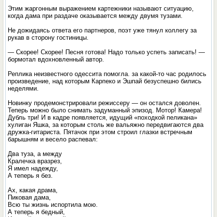
Этим жаргонным выражением картежники называют ситуацию,
когда дама при раздаче оказывается между двумя тузами.
Не дожидаясь ответа его партнеров, поэт уже тянул коллегу за
рукав в сторону гостиницы.
— Скорее! Скорее! Песня готова! Надо только успеть записать! —
бормотал вдохновленный автор.
Реплика неизвестного одессита помогла. за какой-то час родилось
произведение, над которым Карпеко и Эшпай безуспешно бились
неделями.
Новинку продемонстрировали peжиссеру — он остался доволен.
Теперь можно было снимать задуманный эпизод. Мотор! Камерa!
Дубль три! И в кадре появляется, идущий «походкой пеликана»
хулиган Яшка, за которым столь же вальяжно передвигаются два
дружка-гитариста. Пятачок при этом строил глазки встречным
барышням и весело распевал:
Два туза, а между
Кралечка вразрез,
Я имел надежду,
А теперь я без.
Ах, какая драма,
Пиковая дама,
Всю ты жизнь испортила мою.
А теперь я бедный,