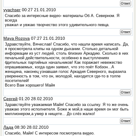
Ответ
vyachser
00:27 21.01.2010
Спасибо за интересные видео- материалы Об А. Северном. Я
всегда
уважал и увжаю творчество этого удивительного певца.
Ответ
Maya Rozova
07:27 21.01.2010
Здравствуйте, Вячеслав! Спасибо, что нашли время написать. Да,
я просмотрела клипы на одном дыхании. Столько детальной
информации из уст людей, столь близких Аркадию. Сколько в них
печальной действительности, особенно в выступлениях
бдительных партийных начальников! Как поражает невежество
опрашиваемых, когда один заявил, что это поёт Кобзон...А
женщина, наконец узнавшая голос Аркадия Северного, выразила
уверенность в том, что он, молодой, находится где-то в толпе
посетителей!
Всего Вам хорошего! Майя
Ответ
Сергей
01:20 28.02.2010
Здравствуйте уважаемая Майя! Спасибо за ссылку. Я то же очень
уважаю этого исполнителя. Боже ж мой,в наше время он мог быть
миллионером,а умер в нищете... До слёз жалко!
Ответ
Лада
08:30 28.02.2010
Спасибо, Майя! С интересом посмотрела видео.