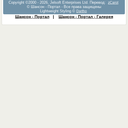
Copyright ©2000 - 2026, Jelsoft Enterprises Ltd. Перевод:
zCarot
© Шансон - Портал - Все права защищены
Lightweight Styling ©
Dartho
Шансон - Портал
|
Шансон - Портал - Галерея