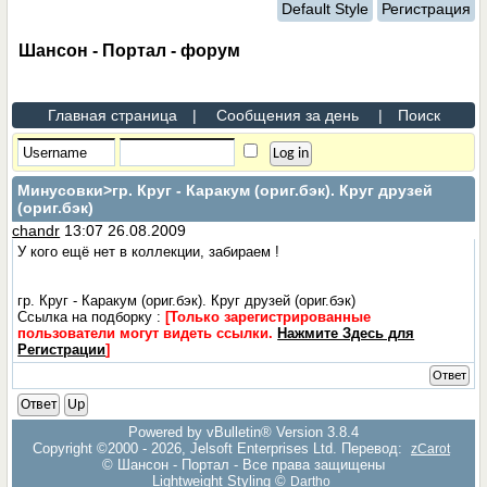
Default Style
Регистрация
Шансон - Портал - форум
Главная страница
|
Сообщения за день
|
Поиск
Минусовки
>гр. Круг - Каракум (ориг.бэк). Круг друзей
(ориг.бэк)
chandr
13:07 26.08.2009
У кого ещё нет в коллекции, забираем !
гр. Круг - Каракум (ориг.бэк). Круг друзей (ориг.бэк)
Ссылка на подборку :
[Только зарегистрированные
пользователи могут видеть ссылки.
Нажмите Здесь для
Регистрации
]
Ответ
Ответ
Up
Powered by vBulletin® Version 3.8.4
Copyright ©2000 - 2026, Jelsoft Enterprises Ltd. Перевод:
zCarot
© Шансон - Портал - Все права защищены
Lightweight Styling ©
Dartho