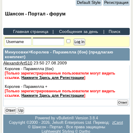
Default Style
Регистрация
Шансон - Портал - форум
Главная страница
|
Сообщения за день
|
Поиск
Минусовки
>Королев - Парамелла (бэк) (предлагаю
комплект)
AlexandrArt510
23:50 27.08.2009
Королев - Парамелла (бэк)
[Только зарегистрированные пользователи могут видеть
ссылки.
Нажмите Здесь для Регистрации
]
Королев - Парамелла +
[Только зарегистрированные пользователи могут видеть
ссылки.
Нажмите Здесь для Регистрации
]
Ответ
Ответ
Up
Powered by vBulletin® Version 3.8.4
Copyright ©2000 - 2026, Jelsoft Enterprises Ltd. Перевод:
zCarot
© Шансон - Портал - Все права защищены
Lightweight Styling ©
Dartho