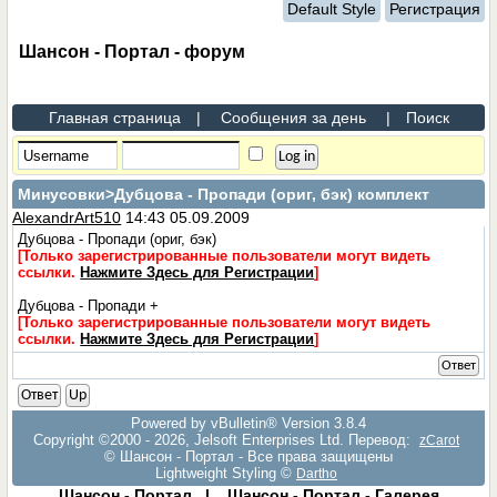
Default Style
Регистрация
Шансон - Портал - форум
Главная страница
|
Сообщения за день
|
Поиск
Минусовки
>Дубцова - Пропади (ориг, бэк) комплект
AlexandrArt510
14:43 05.09.2009
Дубцова - Пропади (ориг, бэк)
[Только зарегистрированные пользователи могут видеть
ссылки.
Нажмите Здесь для Регистрации
]
Дубцова - Пропади +
[Только зарегистрированные пользователи могут видеть
ссылки.
Нажмите Здесь для Регистрации
]
Ответ
Ответ
Up
Powered by vBulletin® Version 3.8.4
Copyright ©2000 - 2026, Jelsoft Enterprises Ltd. Перевод:
zCarot
© Шансон - Портал - Все права защищены
Lightweight Styling ©
Dartho
Шансон - Портал
|
Шансон - Портал - Галерея