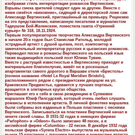
изображая стиль интерпретации романсов Вертинским.
Взрывы смеха зрителей следуют один за другим. Вместе с
ними смеётся «виновник», сидящий в директорской ложе сам
Александр Вертинский, приглашённый на премьеру. Рецензию
на это представление, написанную писaтелeм и журналистом
Тадеушoм Бой-Желенским, поместила газета «Утренний
курьер» Nr 318, 18.11.1924.
Первым популяризатором творчества Александра Вертинского
в начале 20-х годов был Станислав Ратольд, молодой
эстрадный артист с душой цыгана, поэт, композитор и
замечательный интерпретатор русских и цыганских романсов.
Переводил песни и романсы Вертинского на польский язык
также выдающийся польский поэт Юлиан Тувим.
Вместе с растущей известностью к Вертинскому приходит и
материальное благополучие, живёт он в роскошных
апартаментах самого дорогого в Варшаве отеля «Бристоль»
(полное название «Hotel Le Royal Meridien Bristol»),
расположенного рядом с президентским дворцом на ул.
Краковское Предместье, одевается у лучших портных,
вращается в элитарных кругах общества.
Приглашает его к себе в свою резиденцию в Сулеювке
маршалок Юзеф Пилсудский, который очень любил слушать
романсы в исполнении артиста. В личной фонотеке маршалкa
были собраны все изданные в Польше пластинки с песнями
Вертинского. Записываться на пластинки Вертинский начал в
зените своей славы. В 1931-32 годах в немецких фирмах
«Parlophon» и «Odeon» было записано 48 песен, а в
английской фирме «Columbia» - 22 песни. В декабре 1932 года
польская фирма «Syrena Electro» выпустила на музыкальный
рынок 15 пластинок с лучшими песнями и романсами артиста.