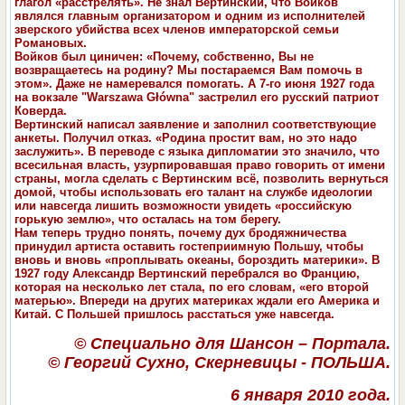
глагол «расстрелять». Не знал Вертинский, что Войков
являлся главным организатором и одним из исполнителей
зверского убийства всех членов императорской семьи
Романовых.
Войков был циничен: «Почему, собственно, Вы не
возвращаетесь на родину? Мы постараемся Вам помочь в
этом». Даже не намеревался помогать. А 7-го июня 1927 года
на вокзале "Warszawa Główna" застрелил его русский патриот
Коверда.
Вертинский написал заявление и заполнил соответствующие
анкеты. Получил отказ. «Родина простит вам, но это надо
заслужить». В переводе с языка дипломатии это значило, что
всесильная власть, узурпировавшая право говорить от имени
страны, могла сделать с Вертинским всё, позволить вернуться
домой, чтобы использовать его талант на службе идеологии
или навсегда лишить возможности увидеть «российскую
горькую землю», что осталась на том берегу.
Нам теперь трудно понять, почему дух бродяжничества
принудил артиста оставить гостеприимную Польшу, чтобы
вновь и вновь «проплывать океаны, бороздить материки». В
1927 году Александр Вертинский перебрался во Францию,
которая на несколько лет стала, по его словам, «его второй
матерью». Впереди на других материках ждали его Америка и
Китай. С Польшей пришлось расстаться уже навсегда.
© Специально для Шансон – Портала.
© Георгий Сухно, Скерневицы - ПОЛЬША.
6 января 2010 года.