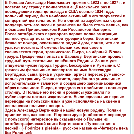
В Польше Александр Николаевич прожил с 1923 г. по 1927 г. и
посетил эту страну с концертами ещё несколько раз в
последующие годы до выезда в США осенью 1934 года,
польский период был наиболее активный в его творческой и
концертной деятельности. Не в одной из зарубежных стран
популярность его песен и романсов не была столь велика, как
в бывшем Привисленском Крае Российской Империи.
После октябрьского переворота первая волна эмиграции
выплеснула артиста на чужой турецкий берег. Вертинский
бежал от пожара, охватившего родной дом, поняв, что его не
удастся погасить. И сменил белый костюм своего
сценического героя, трагического Пьеро, на чёрный. В знак
траура. Прежде чем попасть в Варшаву, Вертинский прошёл
трудный путь скитальца, лишённого Родины. За ним уже
отшумели чужие города Турции, Бессарабии и Румынии. С
греческим фальшивым паспортом на имя Александра
Вертидиса, сына грека и украинки, артист пересёк румынско-
польскую границу. Слава артиста, одарённого уникальным
исполнительским талантом и создавшего запоминающийся
образ печального Пьеро, опередила его прибытие в польскую
столицу. В Польше его песни и романсы уже знали по
публикациям нотных издательств. Были сделаны их первые
переводы на польский язык и уже исполнялись на сцене в
исполнении польских певцов.
Здесь Александр Вертинский нашёл новую родину. Поляки
приняли его, как своего. Я процитирую (в обратном переводе
с польского) интересное высказывание о Польше из
автобиографической книги Вертинского «Путешествия с
песней» («Podróże z
pieśnią
», русское название «Четверть века
без Родины»):