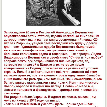
За последние 20 лет в России об Александре Вертинским
опубликованы сотни статьей, издано несколько книг разных
авторов, переиздана ранняя книга воспоминаний певца «25
лет без Родины», увидел свет последний его труд «Дорогой
длинною». Удивительная судьба Вертинского была темой
нескольких кинофильмов, театральных спектаклей и
большого количества радио и телевизионных передач. Лидия
Владимировна Вертинская в своей книге "Синяя птица любви"
собрала почти все сохранившиеся письма артиста, те,
которые он писал ей в Шанхае и те, которые после
возвращения на Родину присылал ей из различных уголков
страны. Если бы собрать вместе всё, что написано об этом
великом артисте, поэте и композиторе в одну книгу, была бы
книга большего размера, чем том БСЭ. Но, к сожалению, была
бы это книга с вырванными страницами. Имя «трагического
Пьеро» обросло в множество легенд. Особенно мало мы
знаем о польском и французском периодах жизни великого
скитальца.
Его родиной была Украина. В одном из писем, высланном
жене из Киева в 1949 году, он писал:
«Как бы я хотел жить и умереть здесь. Только здесь! Как