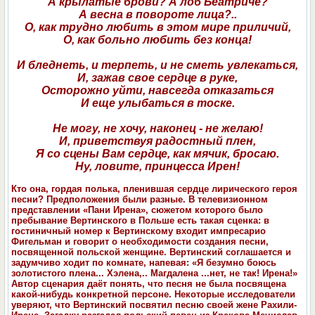
А крылатые брови? А лоб Беатриче?
А весна в повороте лица?..
О, как трудно любить в этом мире приличий,
О, как больно любить без конца!
И бледнеть, и терпеть, и не сметь увлекаться,
И, зажав свое сердце в руке,
Осторожно уйти, навсегда отказаться
И еще улыбаться в тоске.
Не могу, не хочу, наконец - не желаю!
И, приветствуя радостный плен,
Я со сцены Вам сердце, как мячик, бросаю.
Ну, ловите, принцесса Ирен!
Кто она, гордая полька, пленившая сердце лирического героя
песни? Предположения были разные. В телевизионном
представлении «Пани Ирена», сюжетом которого было
пребывание Вертинского в Польше есть такая сценка: в
гостиничный номер к Вертинскому входит импресарио
Фигельман и говорит о необходимости создания песни,
посвященной польской женщине. Вертинский соглашается и
задумчиво ходит по комнате, напевая: «Я безумно боюсь
золотистого плена... Хэлена,.. Магдалена ...нет, не так! Ирена!»
Автор сценария даёт понять, что песня не была посвящена
какой-нибудь конкретной персоне. Некоторые исследователи
уверяют, что Вертинский посвятил песню своей жене Рахили-