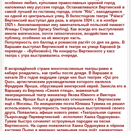
особенно любил, куполами православных церквей город
напоминал ему русские города. Останавливался Вертинский в
самой лучшей из гостиниц города, отеле "Ritz", находящемся
на одной из центральных улиц. В белостоцком театре "Palace"
Вертинский выступал два раза, в апреле 1924 г. и в ноябре
1925 г. Аккомпанировал ему замечательный польский пианист
Игнацы Стерлинг (Ignacy Sterling). Как всегда его выступления
имели магическое, почти гипнотическое, воздействие на
публику, особенно на её женскую часть.
Популярность его баллад и романсов растёт со дня на день. В
Варшаве выступал Вертинский в театре на улице Каровой (в
переводе – «Бубновой»). На концерты Вертинского у касс
театра с утра выстраивались очереди.
В возрождённой стране многочисленные театры-ревю и
кабаре рождались, как грибы после дождя. В Варшаве в
начале 20-х годов ведущим среди них был театрик «Qui pro
Quo», артистическим руководителем которого являлся
Фредерик Яроши, обрусевший венгерский еврей. Занесла его в
Варшаву из Берлина «Синяя птица», знаменитый
эмиграционный театр миниатюр Якова Южного и Виктора
Хенкина. Яроши был в дружеских отношениях с Вертинским
ещё с Москвы. По инициативе поэта Юлиана Тувима он решил
использовать популярность театральных выступлений своего
друга. Появились афиши нового ревю: «Театральная сценка:
Пьеросандр Перевертинский - исполняет Ханка Ордонувна».
Тувим быстро сочиняет остроумные пародии на песни
Вертинского. На сцене появляется Ханка Ордонувна в чёрном
костюме Пьеро и жеманно заламывая руки поёт, карикатурно