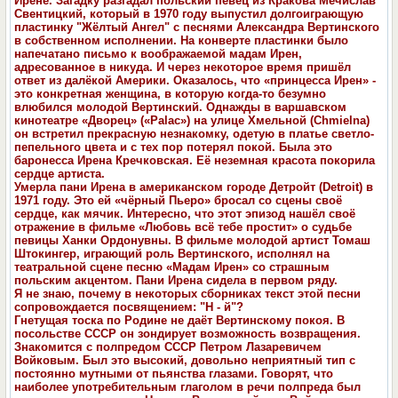
Ирене. Загадку разгадал польский певец из Кракова Мечислав
Свентицкий, который в 1970 году выпустил долгоиграющую
пластинку "Жёлтый Ангел" с песнями Александра Вертинского
в собственном исполнении. На конверте пластинки было
напечатано письмо к воображаемой мадам Ирен,
адресованное в никуда. И через некоторое время пришёл
ответ из далёкой Америки. Оказалось, что «принцесса Ирен» -
это конкретная женщина, в которую когда-то безумно
влюбился молодой Вертинский. Однажды в варшавском
кинотеатре «Дворец» («Palac») на улице Хмельной (Chmielna)
он встретил прекрасную незнакомку, одетую в платье светло-
пепельного цвета и с тех пор потерял покой. Была это
баронесса Ирена Кречковская. Её неземная красота покорила
сердце артиста.
Умерла пани Ирена в американском городе Детройт (Detroit) в
1971 году. Это ей «чёрный Пьеро» бросал со сцены своё
сердце, как мячик. Интересно, что этот эпизод нашёл своё
отражение в фильме «Любовь всё тебе простит» о судьбе
певицы Ханки Ордонувны. В фильме молодой артист Томаш
Штокингер, играющий роль Вертинского, исполнял на
театральной сцене песню «Мадам Ирен» со страшным
польским акцентом. Пани Ирена сидела в первом ряду.
Я не знаю, почему в некоторых сборниках текст этой песни
сопровождается посвящением: "Н - й"?
Гнетущая тоска по Родине не даёт Вертинскому покоя. В
посольстве СССР он зондирует возможность возвращения.
Знакомится с полпредом СССР Петром Лазаревичем
Войковым. Был это высокий, довольно неприятный тип с
постоянно мутными от пьянства глазами. Говорят, что
наиболее употребительным глаголом в речи полпреда был