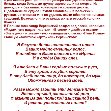
бежать, когда большую группу евреев вели на смерть. Из
двенадцати бежавших конвоиры застрелили десять.
О дальнейшей судьбе Рахили Яковлевны в польских и
русских источниках мне не удалось найти абсолютно никаких
сведений. Возможно, что осталась жить в русской колонии
Шанхая.
В Польше Александр Вертинский создал ряд песен, например
«Мадам, уже падают листья», «В синем и далёком океане»,
«Злые духи» и знаменитую неувядаемую песню «Пани Ирена»,
ставшую «визитной карточкой» Вертинского:
Я безумно боюсь золотистого плена
Ваших медно-змеиных волос,
Я влюблен в Ваше тонкое имя «Ирена»
И в следы Ваших слез.
Я влюблен в Ваши гордые польские руки,
В эту кровь голубых королей,
В эту бледность лица, до восторга, до муки
Обожженного песней моей.
Разве можно забыть эти детские плечи,
Этот горький, заплаканный рот,
И акцент Вашей польской изысканной речи,
И ресниц утомленных полет?