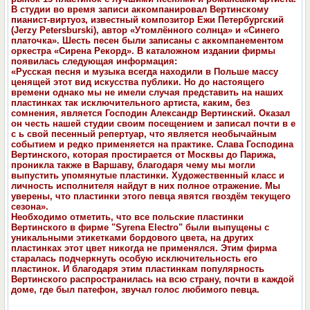
В студии во время записи аккомпанировал Вертинскому
пианист-виртуоз, известный композитор Eжи Петербургский
(Jerzy Petersburski), автор «Утомлённого солнца» и «Синего
платочка». Шесть песен были записаны с аккомпанементом
оркестра «Сирена Рекорд». В каталожном издании фирмы
появилась следующая информация:
«Русская песня и музыка всегда находили в Польше массу
ценящей этот вид искусства публики. Но до настоящего
времени однако мы не имели случая представить на наших
пластинках так исключительного артиста, каким, без
сомнения, является Господин Александр Вертинский. Оказал
он честь нашей студии своим посещением и записал почти в е
с ь свой песенный репертуар, что является необычайным
событием и редко применяется на практике. Слава Господина
Вертинского, которая простирается от Москвы до Парижа,
проникла также в Варшаву, благодаря чему мы могли
выпустить упомянутые пластинки. Художественный класс и
личность исполнителя найдут в них полное отражение. Мы
уверены, что пластинки этого певца явятся гвоздём текущего
сезона».
Необходимо отметить, что все польские пластинки
Вертинского в фирме "Syrena Electro" были выпущены с
уникальными этикетками бордового цвета, на других
пластинках этот цвет никогда не применялся. Этим фирма
старалась подчеркнуть особую исключительность его
пластинок. И благодаря этим пластинкам популярность
Вертинского распространилась на всю страну, почти в каждой
доме, где был патефон, звучал голос любимого певца.