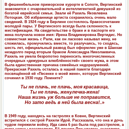
В фешенебельном приморском курорте в Сопоте, Вертинский
знакомится с очаровательной и интеллигентной девушкой из
богатой еврейской семьи. Звали её Рахиль Яковлевна
Потоцкая. Об избраннице артиста сохранилось очень мало
сведений. В 1924 году в Берлине состоялось бракосочетание
молодой пары. У Вертинского всегда была склонность к
мистификации. На свидетельстве о браке и в паспорте его
жена получила новое имя: Ирена Владимировна Вертидис. Но
совместная жизнь с Рали, как он ласково называл жену, не
сложилась, промучились вместе, то разлучаясь, то сходясь,
шесть лет, официальный развод был оформлен уже в Шанхае
незадолго перед вторым браком Александра Николаевича.
Рахиль не умела безропотно переносить многочисленных
очередных «дежурных влюблённостей» своего мужа, в этом
была единственная причина семейных недоразумений.
Прекрасная Рахиль осталась в нашей памяти благодаря
посвящённой ей «Песенке о моей жене», которую Вертинский
сочинил в 1930 году. Помните?
Ты не плачь, не плачь, моя красавица,
Ты не плачь, женулечка-жена!
Наша жизнь уж больше не поправится,
Но зато ведь в ней была весна!..
»
В 1949 году, находясь на гастролях в Ковне, Вертинский
встретился с сестрой Рахили Идой. Рассказала, что она и дочь
чудом пережили войну, Идa сама 6 раз была под расстрелом, а
мужа немцы расстреляли. Её дочери Лии удалось счастливо