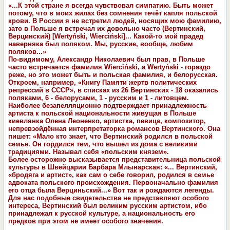
«...К этой стране я всегда чувствовал симпатию. Быть может
потому, что в моих жилах без сомнения течёт капля польской
крови. В России я не встретил людей, носящих мою фамилию,
зато в Польше я встречал их довольно часто (Вертинский,
Верцинский) [Wertyński, Wierciński]... Какой-то мой прадед
наверняка был поляком. Мы, русские, вообще, любим
поляков...»
По-видимому, Александр Николаевич был прав, в Польше
часто встречается фамилия Wierciński, a Wertyński - гораздо
реже, но это может быть и польская фамилия, и белорусская.
Откроем, например, «Книгу Памяти жертв политических
репрессий в СССР», в списках из 26 Вертинских - 18 оказались
поляками, 6 - белорусами, 1 - русским и 1 - литовцем.
Наиболее безапелляционно подтверждает принадлежность
артиста к польской национальности живущая в Польше
киевлянка Олена Леоненко, артистка, певица, композитор,
непревзойдённая интерпретаторка романсов Вертинского. Она
пишет: «Мало кто знает, что Вертинский родился в польской
семье. Он гордился тем, что вышел из дома с великими
традициями. Называл себя «польским князем».
Более осторожно высказывается представительница польской
культуры в Швейцарии Барбара Млынарская: «... Вертинский,
«бродяга и артист», как сам о себе говорил, родился в семье
адвоката польского происхождения. Первоначально фамилия
его отца была Верциньский...» Вот так и рождаются легенды.
Для нас подобные свидетельства не представляют особого
интереса, Вертинский был великим русским артистом, ибо
принадлежал к русской культуре, а национальность его
предков при этом не имеет особого значения.