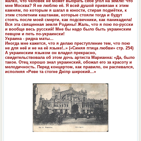
жалко, что человек не может выбрать себе угол на земле! Что
мне Москва? Я не люблю её. Я всей душой привязан к этим
камням, по которым я шагал в юности, стирая подмётки, к
этим столетним каштанам, которые стояли тогда и будут
стоять после моей смерти, как подсвечники, как паникадила!
Вся эта священная земля Родины! Жаль, что я пою по-русски
и вообще весь русский! Мне бы надо было быть украинским
певцом и петь по-украински!
Украина - ридна маты...
Иногда мне кажется, что я делаю преступление тем, что пою
не для неё и не на её языке!..» («Синяя птица любви» стр. 254)
А украинским языком он владел прекрасно,
свидетельствовала об этом дочь артиста Марианна: «Да, было
такое. Отец хорошо знал украинский, обожал его за красоту и
мелодичность. Перед концертом, как правило, он распевался,
исполняя «Реве та стогне Дніпр широкий...»