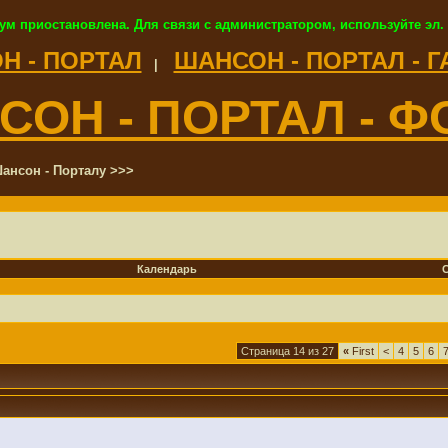
ум приостановлена. Для связи с администратором, используйте эл.
Н - ПОРТАЛ
ШАНСОН - ПОРТАЛ - 
|
СОН - ПОРТАЛ - Ф
ансон - Порталу >>>
Календарь
Страница 14 из 27
«
First
<
4
5
6