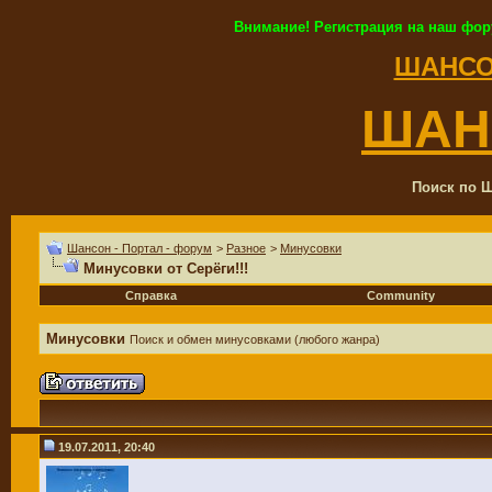
Внимание! Регистрация на наш фор
ШАНСО
ШАН
Поиск по Ш
Шансон - Портал - форум
>
Разное
>
Минусовки
Минусовки от Серёги!!!
Справка
Community
Минусовки
Поиск и обмен минусовками (любого жанра)
19.07.2011, 20:40