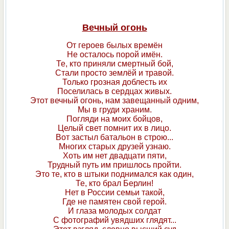
Вечный огонь
От героев былых времён
Не осталось порой имён.
Те, кто приняли смертный бой,
Стали просто землёй и травой.
Только грозная доблесть их
Поселилась в сердцах живых.
Этот вечный огонь, нам завещанный одним,
Мы в груди храним.
Погляди на моих бойцов,
Целый свет помнит их в лицо.
Вот застыл батальон в строю...
Многих старых друзей узнаю.
Хоть им нет двадцати пяти,
Трудный путь им пришлось пройти.
Это те, кто в штыки поднимался как один,
Те, кто брал Берлин!
Нет в России семьи такой,
Где не памятен свой герой.
И глаза молодых солдат
С фотографий увядших глядят...