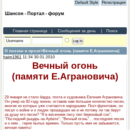
Default Style
Регистрация
Шансон - Портал - форум
Главная страница
|
Сообщения за день
|
Поиск
О поэзии и прозе
>Вечный огонь (памяти Е.Аграновича)
haim1961
11:34 30.01.2010
Вечный огонь
(памяти Е.Аграновича)
29 января не стало барда, поэта и художника Евгения Аграновича.
Он умер на 92-году жизни, оставив нам большое количество песен,
многие из которых уже считаются народными. Поэт-фронтовик, он
писал о войне и о людях прошедших ее и не потому ли так берут
за душу его песни? "Я в весеннем лесу пил березовый сок",
"Последний рыцарь на Арбате", "Вечный огонь"... последняя песня
и о нем... герое былых времен. Только пусть имя не забывается,
вечная память!