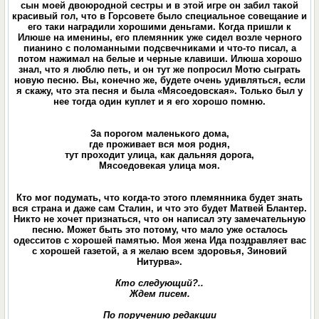
сын моей двоюродной сестры и в этой игре он забил такой
красивый гол, что в Горсовете было специальное совещание и
его таки наградили хорошими деньгами. Когда пришли к
Илюше на именины, его племянник уже сидел возле черного
пианино с поломанными подсвечниками и что-то писал, а
потом нажимал на белые и черные клавиши. Илюша хорошо
знал, что я люблю петь, и он тут же попросил Мотю сыграть
новую песню. Вы, конечно же, будете очень удивляться, если
я скажу, что эта песня и была «Мясоедовская». Только был у
нее тогда один куплет и я его хорошо помню.
За порогом маленького дома,
где проживает вся моя родня,
тут проходит улица, как дальняя дорога,
Мясоедовекая улица моя.
Кто мог подумать, что когда-то этого племянника будет знать
вся страна и даже сам Сталин, и что это будет Матвей Блантер.
Никто не хочет признаться, что он написал эту замечательную
песню. Может быть это потому, что мало уже осталось
одесситов с хорошей памятью. Моя жена Ида поздравляет вас
с хорошей газетой, а я желаю всем здоровья, Зиновий
Нитурва».
Кто следующий?..
Ждем писем.
По поручению редакции