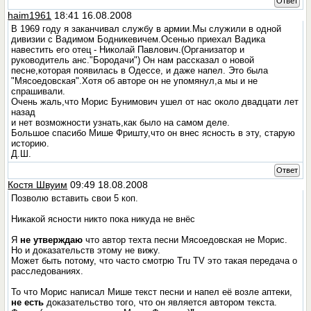
Ответ
haim1961
18:41 16.08.2008
В 1969 году я заканчивал службу в армии.Мы служили в одной
дивизии с Вадимом Бодникевичем.Осенью приехал Вадика
навестить его отец - Николай Павлович.(Организатор и
руководитель анс."Бородачи") Он нам рассказал о новой
песне,которая появилась в Одессе, и даже напел. Это была
"Мясоедовская".Хотя об авторе он не упомянул,а мы и не
спрашивали.
Очень жаль,что Морис Бунимович ушел от нас около двадцати лет
назад
и нет возможности узнать,как было на самом деле.
Большое спасибо Мише Фришту,что он внес ясность в эту, старую
историю.
Д.Ш.
Ответ
Костя Швуим
09:49 18.08.2008
Позволю вставить свои 5 коп.
Никакой ясности никто пока никуда не внёс
Я
не утверждаю
что автор техта песни Мясоедовская не Морис.
Но и доказательств этому не вижу.
Может быть потому, что часто смотрю Tru TV это такая передача о
расследованиях.
То что Морис написал Мише текст песни и напел её возле аптеки,
не есть
доказательство того, что он является автором текста.