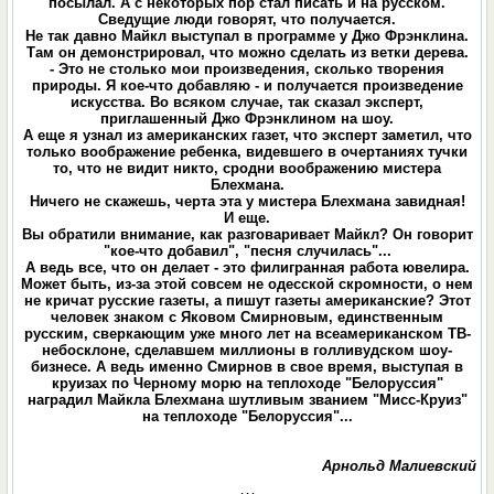
посылал. А с некоторых пор стал писать и на русском.
Сведущие люди говорят, что получается.
Не так давно Майкл выступал в программе у Джо Фрэнклина.
Там он демонстрировал, что можно сделать из ветки дерева.
- Это не столько мои произведения, сколько творения
природы. Я кое-что добавляю - и получается произведение
искусства. Во всяком случае, так сказал эксперт,
приглашенный Джо Фрэнклином на шоу.
А еще я узнал из американских газет, что эксперт заметил, что
только воображение ребенка, видевшего в очертаниях тучки
то, что не видит никто, сродни воображению мистера
Блехмана.
Ничего не скажешь, черта эта у мистера Блехмана завидная!
И еще.
Вы обратили внимание, как разговаривает Майкл? Он говорит
"кое-что добавил", "песня случилась"...
А ведь все, что он делает - это филигранная работа ювелира.
Может быть, из-за этой совсем не одесской скромности, о нем
не кричат русские газеты, а пишут газеты американские? Этот
человек знаком с Яковом Смирновым, единственным
русским, сверкающим уже много лет на всеамериканском ТВ-
небосклоне, сделавшем миллионы в голливудском шоу-
бизнесе. А ведь именно Смирнов в свое время, выступая в
круизах по Черному морю на теплоходе "Белоруссия"
наградил Майкла Блехмана шутливым званием "Мисс-Круиз"
на теплоходе "Белоруссия"...
Арнольд Малиевский