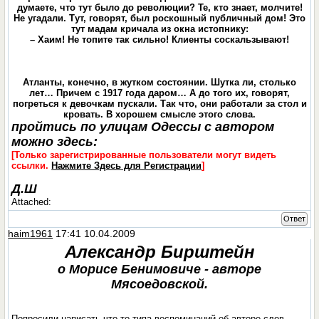
думаете, что тут было до революции? Те, кто знает, молчите!
Не угадали. Тут, говорят, был роскошный публичный дом! Это
тут мадам кричала из окна истопнику:
– Хаим! Не топите так сильно! Клиенты соскальзывают!
Атланты, конечно, в жутком состоянии. Шутка ли, столько
лет… Причем с 1917 года даром… А до того их, говорят,
погреться к девочкам пускали. Так что, они работали за стол и
кровать. В хорошем смысле этого слова.
пройтись по улицам Одессы с автором
можно здесь:
[Только зарегистрированные пользователи могут видеть
ссылки.
Нажмите Здесь для Регистрации
]
Д.Ш
Attached:
Ответ
haim1961
17:41 10.04.2009
Александр Бирштейн
о
Морисе Бенимовиче - авторе
Мясоедовской.
Попросили написать что-то типа воспоминаний об авторе слов