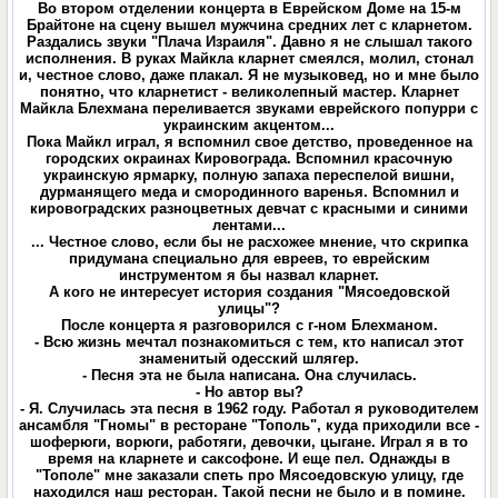
Во втором отделении концерта в Еврейском Доме на 15-м
Брайтоне на сцену вышел мужчина средних лет с кларнетом.
Раздались звуки "Плача Израиля". Давно я не слышал такого
исполнения. В руках Майкла кларнет смеялся, молил, стонал
и, честное слово, даже плакал. Я не музыковед, но и мне было
понятно, что кларнетист - великолепный мастер. Кларнет
Майкла Блехмана переливается звуками еврейского попурри с
украинским акцентом...
Пока Майкл играл, я вспомнил свое детство, проведенное на
городских окраинах Кировограда. Вспомнил красочную
украинскую ярмарку, полную запаха переспелой вишни,
дурманящего меда и смородинного варенья. Вспомнил и
кировоградских разноцветных девчат с красными и синими
лентами...
... Честное слово, если бы не расхожее мнение, что скрипка
придумана специально для евреев, то еврейским
инструментом я бы назвал кларнет.
А кого не интересует история создания "Мясоедовской
улицы"?
После концерта я разговорился с г-ном Блехманом.
- Всю жизнь мечтал познакомиться с тем, кто написал этот
знаменитый одесский шлягер.
- Песня эта не была написана. Она случилась.
- Но автор вы?
- Я. Случилась эта песня в 1962 году. Работал я руководителем
ансамбля "Гномы" в ресторане "Тополь", куда приходили все -
шоферюги, ворюги, работяги, девочки, цыгане. Играл я в то
время на кларнете и саксофоне. И еще пел. Однажды в
"Тополе" мне заказали спеть про Мясоедовскую улицу, где
находился наш ресторан. Такой песни не было и в помине.