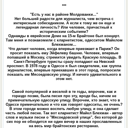
***
"Есть у нас в районе Молдованки..."
Нет большей радости для журналиста, чем встреча с
интересным собеседником. А если к тому же он еще и
легендарная личность? Или человек, причастный к
историческим событиям?
Однажды в еврейском Доме на 15-м Брайтоне был концерт.
Там меня и познакомили с кларнетистом, одесситом Майклом
Блехманом...
Что делает человек, когда впервые приезжает в Париж? Он
просит показать ему Эйфелеву башню. Человек, впервые
попавший в Москву, стремится увидеть Красную площадь. В
Санкт-Петербурге туристы сразу попадают на Невский
проспект. В 1978 году в Одессе я был свидетелем, как группа
журналистов, впервые приехавших в этот город, попросили
показать им Мясоедовскую улицу. И ничего удивительного в
этом нет.
Самой популярной и веселой в те годы, впрочем, как и
гораздо позже, была песня про эту, вроде бы, ничем не
примечательную одесскую улицу. Впрочем, кто знает, что в
Одессе примечательно и что как говорят одесситы, не очень?
В этом городе можно воспеть любую улицу, и она сделает
честь любой песне. Так вот кларнетист Майкл Блехман - автор
слов и музыки песни о "Мясоедовской улице", без которой до
сих пор не обходится ни один вечер в наших прославленных
на весь мир брайтонских ресторанах.