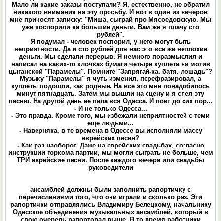
Мало ли какие заказы поступали? Я, естественно, не обратил
никакого внимания на эту просьбу. И вот в один из вечеров
мне приносят записку: "Миша, сыграй про Мясоедовскую. Мы
уже поспорили на большие деньги. Вам же я плачу сто
рублей".
Я подумал - человек поспорил, у него могут быть
неприятности. Да и сто рублей для нас это все же неплохие
деньги. Мы сделали перерыв. Я немного поразмыслил и
написал на каких-то клочках бумаги четыре куплета на мотив
цыганской "Парамелы". Помните "Запрягай-ка, батя, лошадь"?
Музыку "Парамелы" я чуть изменил, перефразировал, а
куплеты подошли, как родные. На все это мне понадобилось
минут пятнадцать. Затем мы вышли на сцену и я спел эту
песню. На другой день ее пела вся Одесса. И поет до сих пор...
- И не только Одесса...
- Это правда. Кроме того, мы избежали неприятностей с теми
еще людьми...
- Наверняка, в те времена в Одессе вы исполняли массу
еврейских песен?
- Как раз наоборот. Даже на еврейских свадьбах, согласно
инструкции горкома партии, мы могли сыграть не больше, чем
ТРИ еврейские песни. После каждого вечера или свадьбы
руководители
ансамблей должны были заполнить рапортичку с
перечислениями того, что они играли и сколько раз. Эти
рапортички отправлялись Владимиру Белецкому, начальнику
Одесское объединения музыкальных ансамблей, который в
свою очередь рапортовал выше. В то время работники