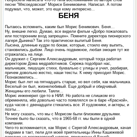
песни "Мясоедовская" Морисе Бенимовиче. Написал. А потом
подумал, что, может, это еще кому интересно...
БЕНЯ
Пытаюсь вспомнить, каким был Морис Бенимович. Беня…
Ну, внешне легко. Думаю, все видели фильм «Добро пожаловать
или посторонним вход запрещен». Помните директора пионерского
лагеря Дынина? Так это практически вылитый Беня.
Лысина, длинные кудри по бокам, которые, стоило ему выпить,
становились дыбом. Лицо очень подвижное, любая эмоция тут же
отражалась на лице.
Он дружил с Сергеем Александровым, который тогда работал
директором Дома медработников. Сережа подобрал нас,
мальчишек, пишущих стихи, буквально с улицы и учил, разбирая,
причем довольно жестко, наши тексты. К нему приходил Морис.
Познакомились…
Морис был лет на пятнадцать старше, но вел себя, как мальчишка.
Веселый он был, жизнелюбивый. Еще добрый и обидчивый.
Женщины его любили. Таяли…
Морис инженерил где-то в НИИ. Но работа не слишком его
обременяла, ибо довольно часто появлялся он в баре «Красной»,
куда часов с двенадцати стекались все. И художники, и актеры, и
поэты…
Не могу сказать, что мы с Морисом были близкими друзьями.
Точнее было бы сказать, что в 1965-68 гг. мы были в одной
компании.
Чего-то вспоминается, как Морис с Серегой Александровым, качая
бедрами в такт, пели для моей приятельницы Инны Кашежевой
пародию на магомаевский шлягер, придуманный Беней: