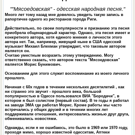
""Мясоедовская" - одесская народная песня."
Много лет тому назад мне довелось увидеть такую запись в
рапортичке одного из ресторанов города Риги.
Действительно, по своеи популярности и признанию эта песня
приобрела общенародный характер. Однако, эта песня имеет и
конкретного автора, хотя единого мнения о личности этого
автора нет. Так, например, живущий ныне в США одесский
музыкант Михаил Блехман утверждает, что таковым автором
является он.
Считаю уместным возразить этому утверждению. Могу
ответственно сказать, что автором текста "Мясоедовская"
является Морис Бунимович.
Основанием для этого служит воспоминание из моего личного
прошлого.
Начиная с 60х годов в течении нескольких десятилетий , как
ни странно это звучит - прошлого века, большой
популярностью в Одессе пользовался ВИА "Бородачи", в
котором я был солистом (первый состав). В те годы я работал
на заводе ЭМА где работал Морис. Кроме работы мы часто
встречались у общих друзей и в течении многих лет
поддерживали отношения, интересовались жизнью друг друга,
обменивались новостями.
Однажды, если я не ошибаюсь, это было в 1969 или 1970 году,
проходя мимо, хорошо известной одесситам, Аптеки