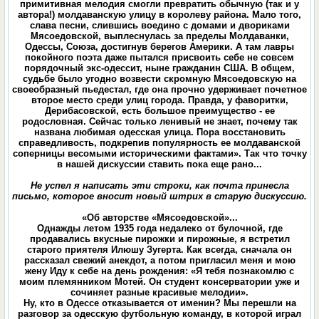
примитивная мелодия смогли превратить обычную (так и у
автора!) молдаванскую улицу в королеву района. Мало того,
слава песни, слившись воедино с домами и двориками
Мясоедовской, выплеснулась за пределы Молдаванки,
Одессы, Союза, достигнув берегов Америки. А там лавры
покойного поэта даже пытался присвоить себе не совсем
порядочный экс-одессит, ныне гражданин США. В общем,
судьбе было угодно возвести скромную Мясоедовскую на
своеобразный пьедестал, где она прочно удерживает почетное
второе место среди улиц города. Правда, у фаворитки,
Дерибасовской, есть большое преимущество - ее
родословная. Сейчас только ленивый не знает, почему так
названа любимая одесская улица. Пора восстановить
справедливость, подкрепив популярность ее молдаванской
соперницы весомыми историческими фактами». Так что точку
в нашей дискуссии ставить пока еще рано...
Не успел я написать эти строки, как почта принесла
письмо, которое вносит новый штрих в старую дискуссию.
«Об авторстве «Мясоедовской»...
Однажды летом 1935 года недалеко от булочной, где
продавались вкусные пирожки и пирожные, я встретил
старого приятеля Илюшу Зугерта. Как всегда, сначала он
рассказал свежий анекдот, а потом пригласил меня и мою
жену Иду к себе на день рождения: «Я тебя познакомлю с
моим племянником Мотей. Он студент консерватории уже и
сочиняет разные красивые мелодии».
Ну, кто в Одессе отказывается от именин? Мы перешли на
разговор за одесскую футбольную команду, в которой играл