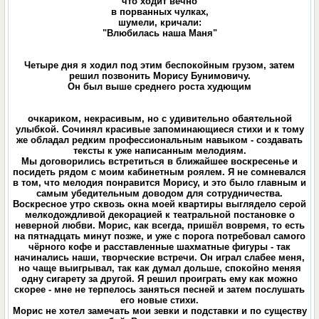
что ходит вечно
в порванных чулках,
шумели, кричали:
"Влюбилась наша Маня"
Четыре дня я ходил под этим беспокойным грузом, затем
решил позвонить Морису Бунимовичу.
Он был выше среднего роста худющим
очкариком, некрасивым, но с удивительно обаятельной
улыбкой. Сочинял красивые запоминающиеся стихи и к тому
же обладал редким профессиональным навыком - создавать
тексты к уже написанным мелодиям.
Мы договорились встретиться в ближайшее воскресенье и
посидеть рядом с моим кабинетным роялем. Я не сомневался
в том, что мелодия понравится Морису, и это было главным и
самым убедительным доводом для сотрудничества.
Воскресное утро сквозь окна моей квартиры выглядело серой
мелкодождливой декорацией к театральной постановке о
неверной любви. Морис, как всегда, пришёл вовремя, то есть
на пятнадцать минут позже, и уже с порога потребовал самого
чёрного кофе и расставленные шахматные фигуры - так
начинались наши, творческие встречи. Он играл слабее меня,
но чаще выигрывал, так как думал дольше, спокойно меняя
одну сигарету за другой. Я решил проиграть ему как можно
скорее - мне не терпелось заняться песней и затем послушать
его новые стихи.
Морис не хотел замечать мои зевки и подставки и по существу