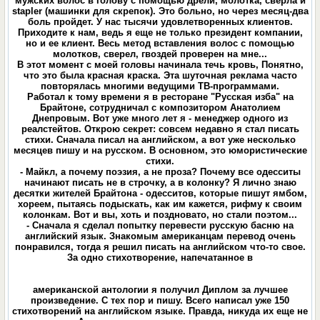
мужских волос в голову с помощью дрели, молотка, сверла и
stapler (машинки для скрепок). Это больно, но через месяц-два
боль пройдет. У нас тысячи удовлетворенных клиентов.
Приходите к нам, ведь я еще не только президент компании,
но и ее клиент. Весь метод вставления волос с помощью
молотков, сверел, гвоздей проверен на мне...
В этот момент с моей головы начинала течь кровь, Понятно,
что это была красная краска. Эта шуточная реклама часто
повторялась многими ведущими ТВ-программами.
Работал к тому времени я в ресторане "Русская изба" на
Брайтоне, сотрудничал с композитором Анатолием
Днепровым. Вот уже много лет я - менеджер одного из
реалстейтов. Открою секрет: совсем недавно я стал писать
стихи. Сначала писал на английском, а вот уже несколько
месяцев пишу и на русском. В основном, это юмористические
стихи.
- Майкл, а почему поэзия, а не проза? Почему все одесситы
начинают писать не в строчку, а в колонку? Я лично знаю
десятки жителей Брайтона - одесситов, которые пишут ямбом,
хореем, пытаясь подыскать, как им кажется, рифму к своим
колонкам. Вот и вы, хоть и поздновато, но стали поэтом...
- Сначала я сделал попытку перевести русскую басню на
английский язык. Знакомым американцам перевод очень
понравился, тогда я решил писать на английском что-то свое.
За одно стихотворение, напечатанное в
американской антологии я получил Диплом за лучшее
произведение. С тех пор и пишу. Всего написал уже 150
стихотворений на английском языке. Правда, никуда их еще не