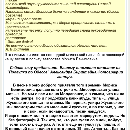
также
его близкий друг и руководитель нашей литстудии Сергей
Александров.
Написаны стихи Морисом были на салфетке в каком-то (боюсь
соврать)
кафе или ресторане.
Мне чего-то запомнилось, как Морис прищелкивая пальцами и
приплясывая
напевал эту песенку, попутно передавая слова руководителя
оркестра
ресторана:
- Это же бабки!
Не помню, сильно ли Морис обогатился. Уверен, что нет.
А. Бирштейн
Это писмьмо является еще одной маленькой гирькой, склоняющей
чашу весов в пользу авторства Мориса Бенимовича.
Сейчас хочу предложить Вашему вниманию отрывок из
"Прогулки по Одессе" Александра Бирштейна.Фотографии
автора.
В песне моего доброго приятеля того времени Мориса
Бенимовича дальше шли строки «…Мясоедовская улица
моя…». Но мы с вами не на Молдаванке, а в самом, что ни на
есть центре. Но и продолжать как-нибудь, типа «…улица
Жуковского моя…» не станем. Во-первых, улицы Жуковского
мы посмотрим только маленький кусочек, а во вторых, у нас
и свои, если понадобится, песни найдутся.
И еще я вспомнил, что водил вас этим маршрутом, водил… Но
без фотографий. Так что, те, кто уже гулял со мной, пойдут,
если захотят, еще раз. А те, кто еще не гулял тут, пошли, а!
В прошлый раз я начал с этого дома. 19 век. Атланты… Как вы