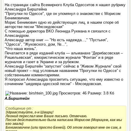
На страницах сайта Всемирного Клуба Одесситов я нашел рубрику
Александра Бирштейна
"Прогулки по Одессе", где он упомянул о знакомстве с Морисом
Бенимовичем.
Морис Бенимович одно из действующих лиц, в нашем споре об
авторстве песни "Мясоедовская"
С помощью директора ВКО Леонида Рукмана я связался с
Александром.
Александр автор книг — "Но есть надежда...," "Пустыня",
"Одесса", "Жуковского, дом, №...",
"Что наша жизнь".
Печатается в ряде изданий клуба — альманахе “Дерибасовская –
Ришельевская”, юмористическом журнале “Фонтан” и в ряде
журналов и газет в Украине и за рубежом.
Александр Бирштейн “запустил” сейчас в “Живом Журнале” свой
новый проект – под условным названием “Прогулки по Одессе” с
собственными комментариями.
Я попросил Александра просветить ситуацию, что ему известно о
сочинении "шедевра одесской песни" - Мясоедовская.
А.Бирштейн
Сообщение от
:
Здравствуйте, г-н Шварц!
Леонид переслал мне Ваше письмо. Отвечаю.
Песня действительно была написана Морисом (Морицем, как мы
его звали)
Бенимовичем (или просто Беней). Об этом говорил мне он сам, а