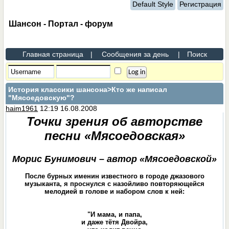
Default Style
Регистрация
Шансон - Портал - форум
Главная страница
|
Сообщения за день
|
Поиск
История классики шансона
>Кто же написал
"Мясоедовскую"?
haim1961
12:19 16.08.2008
Точки зрения об авторстве
песни «Мясоедовская»
Морис Бунимович – автор «Мясоедовской»
После бурных именин известного в городе джазового
музыканта, я проснулся с назойливо повторяющейся
мелодией в голове и набором слов к ней:
"И мама, и папа,
и даже тётя Двойра,