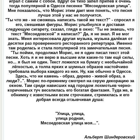
играл с самим с собой. Вдруг он тихо запел припев к очень
тогда популярной в Одессе песенке "Мясоедовская улица".
Мне показалось, что Морис этим дает мне понять, что песня
лучше этой у нас не получится.
"Ты что же - не сможешь написать такой же текст?" - спросил я
его, смешивая фигуры. Морис улыбнулся и доставая
следующую сигарету, сказал, глядя в окно: "Ты не знаешь, что
текст "Мясоедовской" я написал?" Да, я не знал. Я не мог
знать. Меня интересовала другая музыка, музыка далёкая от
десятки раз проверенного ресторанного репертуара. Именно
там родилась и стала популярной эта замечательная песня.
"Ты пойми, продолжал Морис, не я один писал текст этой
песни. Хоть я и не верю в высшие или какие-то там ещё силы,
но... я был не один. Текст ложился на бумагу с необычайной
лёгкостью, а толпа ярких и шумных образов настойчиво
требовала выбора каждого из них. Ну, как обычно в Одессе.
Здесь, что ни камень - образ, дерево - живой образ, а
люди?..". Морис по-прежнему смотрел на серую декорацию за
окном. Там среди нависших над городом лохмотьев черно-
коричневых туч веселилась его богатая фантазия. Туда же, в
обнимку с известными всем строчками, стремилась и его
добрая всегда отзывчивая душа:
"Улица, улица,
улица родная,
Мясоедовская улица моя...".
Альберт Шиндеровский