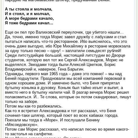
А ты стояла и молчала,
И я стоял, и я молчал,
А море бедрами качало,
Я тоже бедрами качал…
Еще он пел про Валиховский переулочек, где убитого нашли…
Да, точно, именно тогда Морис завел дружбу с лабухами и стал
пытаться написать что-то ресторанное. Ибо выяснилось, что это
очень даже выгодно, ибо Юре Михайлику в ресторане морвокзала
за одну только песню – одну! – заплатили семьдесят рублей!
Среди литстудийцев большой, настоящей литстудии во Дворце
студентов, которую вел тот же Сергей Александров, Морис не
выделялся. Звездами тогда были Алексей Цветков, Борис
Владимирский и, наверное, Гена Барыгин.
Однажды, первого мая 1965 года – даже это помню! – мы над
Беней подшутили. Праздновали мы всей компанией первомай в
одном хорошем доме. И замечено было, что Беня припрятал
бутылку коньяка в духовку. Коньяк был тайно изъят и выпит, а
вместо него в бутылку налили чай. В разгар вечера Морис решил
полакомиться. И.. Те слова, которые он потом скандировал, пишут
только на заборе.
Потом мы как-то разбежались.
Как-то я встретил Александрова и тот рассказал, что Беня
сочинил-таки шлягер, который поют во всех кабаках города.
Поехали мы тогда в «Море». И послушали Бенину
«Мясоедовскую».
Потом сам Морис рассказал, что написал песню во время какого-
то застолья на салфетке.