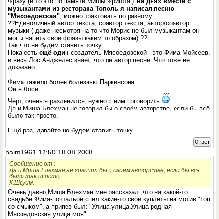
Фразу (и то это по памяти Мишы Фришта )
"на днях вместе с
музыкантами из ресторана Тополь я написал песню
"Мясоедовская"
, можно трактовать по разному.
??Единоличный автор текста, соавтор текста, автор/соавтор
музыки ( даже несмотря на то что Морис не был музыкантам он
мог и напеть свои фразы каким то образом).??
Так что не будем ставить точку.
Пока есть
ещё один
создатель Мясоедовской - это Фима Мойсеев.
и весь Лос Анджелес знает, что он автор песни. Что тоже не
доказано.
Фима тяжело болен болезнью Паркинсона.
Он в Лосе.
Чёрт, очень я разленился, нужно с ним поговорить.
Да и Миша Блехман не говорил бы о своём авторстве, если бы всё
было так просто.
Ещё раз, давайте не будем ставить точку.
Ответ
haim1961
12:50 18.08.2008
Сообщение от
:
Да и Миша Блехман не говорил бы о своём авторстве, если бы всё
было так просто.
К.Швуим.
Очень давно,Миша Блехман мне рассказал ,что на какой-то
свадьбе Фима-почтальон спел какие-то свои куплеты на мотив "Гоп
со смыком", а припев был: "Улица.улица.Улица родная -
Мясоедовская улица моя"