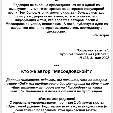
***
Редакция не склонна присоединяться ни к одной из
вышеупомянутых точек зрения на авторство популярной
песни. Тем более, что их может оказаться больше чем две.
Если у вас, дорогие читатели, есть еще какая-либо
информация о том, кто является автором песни о
Мясоедовской улице, пишите нам. А пока, публикуем один из
вариантов песни, которая вызвала столь неожиданную
дискуссию.
Редакция
"Полезная газета",
рубрика "Одесса на Гудзоне",
N 191, 31 мая 2002
***
Кто же автор “Мясоедовской”?
Дорогие читатели, надеюсь, вы помните, что во втором
номере «ОнГ» мы опубликовали два материала на одну тему
«Кто является автором песни “Мясоедовская улица
моя…”». Появились и первые отклики на публикацию.
«Уважаемая редакция!
С огромным удовольствием прочитал 2-ой номер газеты
«Одесса-на-Гудзоне» Поздравляю всех вас, всех одесситов (и
себя тоже) с появлением этой прекрасной газеты!