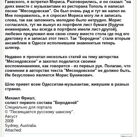
Гаевского, я встретил Мориса. Разговорились, и он сказал: "на
днях вместе с музыкантами из ресторана Тополь я написал
песню "Мясоедовская". Он был очень рад и тут же напел ее.
Мне понравилось, и я спросил Мориса могу ли я записать
слова, так как запомнить мелодию было нетрудно. Морис
согласился, тут же вынул из портфеля лист бумаги (будучи
инженерами, мы всегда в портфеле имели лист-другой),
любезно предложил мне свою спину вместо стола где под его
диктовку я и записал этот текст. Так "Бородачи" стали вторым
ансамблем в Одессе исполнившим знаменитыи теперь
шлягер.
Недавно я прочитал несколько статей на тему авторства
"Мясоедовскои" и захотел поделится своими
воспоминаниями, как говорится - из первых рук. Полагаю, что
сомнении в авторстве текста "Мясоедовскои" не должно быть.
Им безусловно является Морис Бyнимович.
Шлю привет всем Одесситам-музыкантам, живушим в разных
странах.
Михаил Фришт,
солист первого состава "Бородачей"
Специально для портала
© "Посвящается русскому шансону".
Август
2008
Sydney, Australia.
Attached: