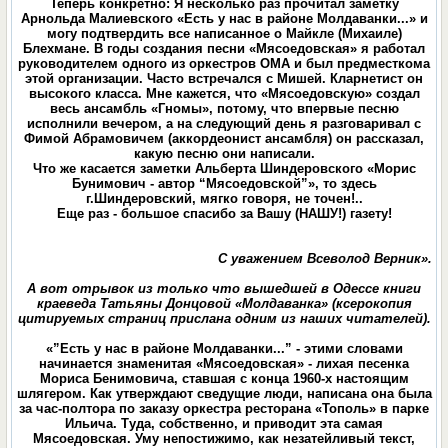
Теперь конкретно: Я несколько раз прочитал заметку
Арнольда Малиевского «Есть у нас в районе Молдаванки...» и
могу подтвердить все написанное о Майкле (Михаиле)
Блехмане. В годы создания песни «Мясоедовская» я работал
руководителем одного из оркестров ОМА и был предместкома
этой организации. Часто встречался с Мишей. Кларнетист он
высокого класса. Мне кажется, что «Мясоедовскую» создал
весь ансамбль «Гномы», потому, что впервые песню
исполнили вечером, а на следующий день я разговаривал с
Фимой Абрамовичем (аккордеонист ансамбля) он рассказал,
какую песню они написали.
Что же касается заметки Альберта Шиндеровского «Морис
Бунимович - автор “Мясоедовской”», то здесь
г.Шиндеровский, мягко говоря, не точен!..
Еще раз - большое спасибо за Вашу (НАШУ!) газету!
С уважением Всеволод Верник».
А вот отрывок из только что вышедшей в Одессе книги
краеведа Татьяны Донцовой «Молдаванка» (ксерокопия
цитируемых страниц прислана одним из наших читателей).
«”Есть у нас в районе Молдаванки...” - этими словами
начинается знаменитая «Мясоедовская» - лихая песенка
Мориса Бенимовича, ставшая с конца 1960-х настоящим
шлягером. Как утверждают сведущие люди, написана она была
за час-полтора по заказу оркестра ресторана «Тополь» в парке
Ильича. Туда, собственно, и приводит эта самая
Мясоедовская. Уму непостижимо, как незатейливый текст,