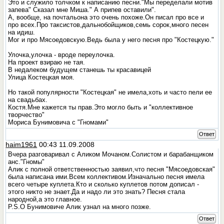
Это и служило толчком к написанию песни."Мы переделали мотив
запева" Сказал мне Миша." А припев оставили".
А, вообще, на почтальона это очень похоже.Он писал про все и
про всех.Про таксистов,дальнобойщиков,семь сорок,много песен
на идиш.
Мог и про Мясоедовскую.Ведь была у него песня про "Костецкую."
Улочка,улочка - вроде переулочка.
На проект взираю не тая.
В недалеком будущем станешь ты красавицей
Улица Костецкая моя.
Но такой популярности "Костецкая" не имела,хоть и часто пели ее
на свадьбах.
Костя.Мне кажется ты прав.Это могло быть и "коллективное
творчество"
Мориса Бунимовича с "Гномами"
Ответ
haim1961
00:43 11.09.2008
Вчера разговаривал с Аликом Мочаном.Солистом и барабанщиком
анс."Гномы"
Алик с полной ответственностью заявил,что песня "Мясоедовская"
была написана ими.Всем коллективом.Изначально песня имела
всего четыре куплета.Кто и сколько куплетов потом дописал -
этого никто не знает.Да и надо ли это знать? Песня стала
народной,а это главное.
P.S.О Бунимовиче Алик узнал на много позже.
Ответ