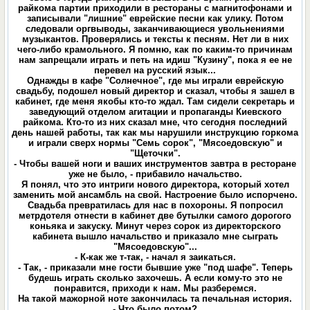
райкома партии приходили в рестораны с магнитофонами и
записывали "лишние" еврейские песни как улику. Потом
следовали оргвыводы, заканчивающиеся увольнениями
музыкантов. Проверялись и тексты к песням. Нет ли в них
чего-либо крамольного. Я помню, как по каким-то причинам
нам запрещали играть и петь на идиш "Кузину", пока я ее не
перевел на русский язык...
Однажды в кафе "Солнечное", где мы играли еврейскую
свадьбу, подошел новый директор и сказал, чтобы я зашел в
кабинет, где меня якобы кто-то ждал. Там сидели секретарь и
заведующий отделом агитации и пропаганды Киевского
райкома. Кто-то из них сказал мне, что сегодня последний
день нашей работы, так как мы нарушили инструкцию горкома
и играли сверх нормы "Семь сорок", "Мясоедовскую" и
"Щеточки".
- Чтобы вашей ноги и ваших инструментов завтра в ресторане
уже не было, - прибавило начальство.
Я понял, что это интриги нового директора, который хотел
заменить мой ансамбль на свой. Настроение было испорчено.
Свадьба превратилась для нас в похороны. Я попросил
метрдотеля отнести в кабинет две бутылки самого дорогого
коньяка и закуску. Минут через сорок из директорского
кабинета вышло начальство и приказало мне сыграть
"Мясоедовскую"...
- К-как же т-так, - начал я заикаться.
- Так, - приказали мне гости бывшие уже "под шафе". Теперь
будешь играть сколько захочешь. А если кому-то это не
понравится, приходи к нам. Мы разберемся.
На такой мажорной ноте закончилась та печальная история.
- Что было потом?