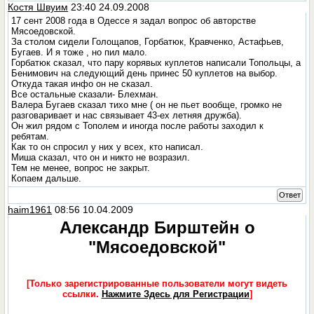
Костя Швуим
23:40 24.09.2008
17 сент 2008 года в Одессе я задал вопрос об авторстве
Мясоедовской.
За столом сидели Голощапов, Горбатюк, Кравченко, Астафьев,
Бугаев. И я тоже , но пил мало.
Горбатюк сказал, что пару корявых куплетов написали Топольцы, а
Бенимович на следующий день принес 50 куплетов на выбор.
Откуда такая инфо он не сказал.
Все остальные сказали- Блехман.
Валера Бугаев сказал тихо мне ( он не пьет вообще, громко не
разговаривает и нас связывает 43-ех летняя дружба).
Он жил рядом с Тополем и иногда после работы заходил к
ребятам.
Как то он спросил у них у всех, кто написал.
Миша сказал, что он и никто не возразил.
Тем не менее, вопрос не закрыт.
Копаем дальше.
Ответ
haim1961
08:56 10.04.2009
Александр Бирштейн о
"Мясоедовской"
[Только зарегистрированные пользователи могут видеть
ссылки.
Нажмите Здесь для Регистрации
]