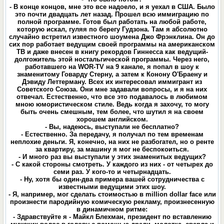
- В конце концов, мне это все надоело, и я уехал в США. Было
это почти двадцать лет назад. Прошел всю иммиграцию по
полной программе. Готов был работать на любой работе,
которую искал, гуляя по берегу Гудзона. Там я абсолютно
случайно встретил известного шоумена Джо Фрэнклина. Он до
сих пор работает ведущим своей программы на американском
ТВ и даже внесен в книгу рекордов Гиннесса как ведущий-
долгожитель этой ностальгической программы. Через него,
работавшего на WOR-ТV на 9 канале, я попал в шоу к
знаменитому Говарду Стерну, а затем к Конону О'Браену и
Дэвиду Леттерману. Всех их интересовал иммигрант из
Советского Союза. Они мне задавали вопросы, и я на них
отвечал. Естественно, что все это подавалось в любимом
мною юмористическом стиле. Ведь когда я захочу, то могу
быть очень смешным, тем более, что шутил я на своем
хорошем английском.
- Вы, надеюсь, выступали не бесплатно?
- Естественно. За передачу, я получал по тем временам
неплохие деньги. Я, конечно, на них не разбогател, но о ренте
за квартиру, за машину я мог не беспокоиться.
- И много раз вы выступали у этих знаменитых ведущих?
- С какой стороны смотреть. У каждого из них - от четырех до
семи раз. У кого-то и четырнадцать.
- Ну, хотя бы один-два примера вашей сотрудничества с
известными ведущими этих шоу.
- Я, например, мог сделать стоимостью в million dollar face или
произнести пародийную комическую рекламу, произнесенную
в динамичном ритме:
- Здравствуйте я - Майкл Блехман, президент по вставлению