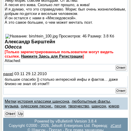
Умер Морис совсем молодым. От астмы.
А песня его жива. Сколько лет прошло, а жива!
И я думаю, что это справедливо. Морис был очень жизнелюбивым,
добрым по-детски и веселым человеком.
И он остался с нами в «Мясоедовской».
А это самое большее, о чем может мечтать поэт.
Александр Бирштейн
Одесса
[Только зарегистрированные пользователи могут видеть
ссылки.
Нажмите Здесь для Регистрации
]
Attached:
Ответ
paxel
03:11 29.12.2010
большое спасибо )) столько интересной инфы и фактов... даже
близко не знал об этом!!!
Ответ
Метки
:
история классики шансона
,
любопытные факты
,
музыка
,
одесские песни.
,
песни
,
творчество
,
шансон
,
юмор
Ответ
Up
Powered by vBulletin® Version 3.8.4
Copyright ©2000 - 2026, Jelsoft Enterprises Ltd. Перевод:
zCarot
© Шансон - Портал - Все права защищены