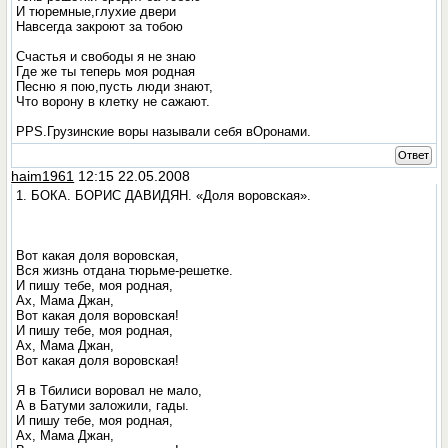
И тюремные,глухие двери
Навсегда закроют за тобою
Счастья и свободы я не знаю
Где же ты теперь моя родная
Песню я пою,пусть люди знают,
Что ворону в клетку не сажают.
PPS.Грузинские воры называли себя вОронами.
Ответ
haim1961
12:15 22.05.2008
1. БОКА. БОРИС ДАВИДЯН. «Доля воровская».
Вот какая доля воровская,
Вся жизнь отдана тюрьме-решетке.
И пишу тебе, моя родная,
Ах, Мама Джан,
Вот какая доля воровская!
И пишу тебе, моя родная,
Ах, Мама Джан,
Вот какая доля воровская!
Я в Тбилиси воровал не мало,
А в Батуми заложили, гады.
И пишу тебе, моя родная,
Ах, Мама Джан,