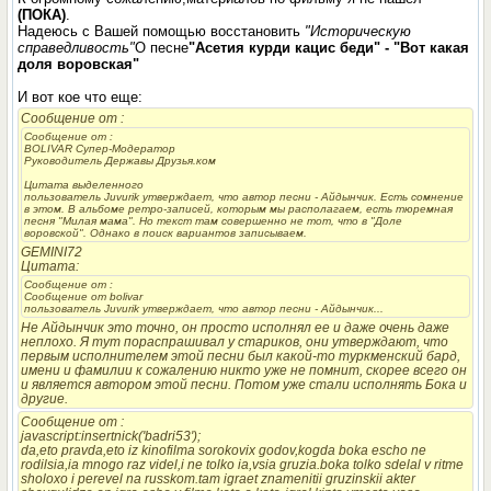
(ПОКА)
.
Надеюсь с Вашей помощью восстановить
"Историческую
справедливость"
О песне
"Асетия курди кацис беди" - "Вот какая
доля воровская"
И вот кое что еще:
Сообщение от
:
Сообщение от
:
BOLIVAR Супер-Модератор
Руководитель Державы Друзья.ком
Цитата выделенного
пользователь Juvurik утверждает, что автор песни - Айдынчик. Есть сомнение
в этом. В альбоме ретро-записей, которым мы располагаем, есть тюремная
песня "Милая мама". Но текст там совершенно не тот, что в "Доле
воровской". Однако в поиск вариантов записываем.
GEMINI72
Цитата:
Сообщение от
:
Сообщение от bolivar
пользователь Juvurik утверждает, что автор песни - Айдынчик...
Не Айдынчик это точно, он просто исполнял ее и даже очень даже
неплохо. Я тут пораспрашивал у стариков, они утверждают, что
первым исполнителем этой песни был какой-то туркменский бард,
имени и фамилии к сожалению никто уже не помнит, скорее всего он
и является автором этой песни. Потом уже стали исполнять Бока и
другие.
Сообщение от
:
javascript
:insertnick('badri53');
da,eto pravda,eto iz kinofilma sorokovix godov,kogda boka escho ne
rodilsia,ia mnogo raz videl,i ne tolko ia,vsia gruzia.boka tolko sdelal v ritme
sholoxo i perevel na russkom.tam igraet znamenitii gruzinskii akter