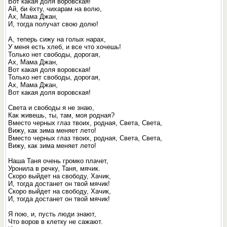
Вот какая доля воровская!
Ай, би ёхту, чихарам на волю,
Ах, Мама Джан,
И, тогда получат свою долю!
А, теперь сижу на голых нарах,
У меня есть хлеб, и все что хочешь!
Только нет свободы, дорогая,
Ах, Мама Джан,
Вот какая доля воровская!
Только нет свободы, дорогая,
Ах, Мама Джан,
Вот какая доля воровская!
Света и свободы я не знаю,
Как живешь, ты, там, моя родная?
Вместо черных глаз твоих, родная, Света, Света,
Вижу, как зима меняет лето!
Вместо черных глаз твоих, родная, Света, Света,
Вижу, как зима меняет лето!
Наша Таня очень громко плачет,
Уронила в речку, Таня, мячик.
Скоро выйдет на свободу, Хачик,
И, тогда достанет он твой мячик!
Скоро выйдет на свободу, Хачик,
И, тогда достанет он твой мячик!
Я пою, и, пусть люди знают,
Что воров в клетку не сажают.