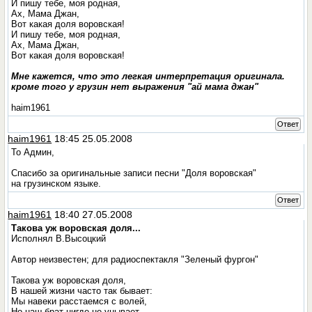
И пишу тебе, моя родная,
Ах, Мама Джан,
Вот какая доля воровская!
И пишу тебе, моя родная,
Ах, Мама Джан,
Вот какая доля воровская!
Мне кажется, что это легкая интерпретация оригинала.
кроме того у грузин нет выражения "ай мама джан"
haim1961
Ответ
haim1961
18:45 25.05.2008
То Админ,
Спасибо за оригинальные записи песни "Доля воровская"
на грузинском языке.
Ответ
haim1961
18:40 27.05.2008
Такова уж воровская доля...
Исполнял В.Высоцкий
Автор неизвестен; для радиоспектакля "Зеленый фургон"
Такова уж воровская доля,
В нашей жизни часто так бывает:
Мы навеки расстаемся с волей,
Но наш брат нигде не унывает.