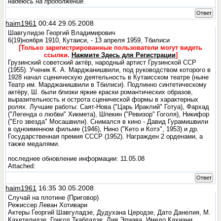
надеюсь на продолжение.
Ответ
haim1961
00:44 29.05.2008
Шавгулидзе Георгий Владимирович
6(19)ноября 1910, Кутаиси, - 13 апреля 1959, Тбилиси
[Только зарегистрированные пользователи могут видеть
ссылки.
Нажмите Здесь для Регистрации
]
Грузинский советский актёр, народный артист Грузинской ССР
(1955). Ученик К. А. Марджанишвили, под руководством которого в
1928 начал сценическую деятельность в Кутаисском театре (ныне
Театр им. Марджанишвили в Тбилиси). Подлинно синтетическому
актёру, Ш. были близки яркие краски романтических образов,
выразительность и острота сценической формы в характерных
ролях. Лучшие работы: Саят-Нова ("Царь Ираклий" Готуа), Фархад
("Легенда о любви" Хикмета), Шпекин ("Ревизор" Гоголя), Никифор
("Его звезда" Мосашвили). Снимался в кино - Давид Гурамишвили
в одноименном фильме (1946), Нино ("Кето и Котэ", 1953) и др.
Государственная премия СССР (1952). Награжден 2 орденами, а
также медалями.
последнее обновление информации: 11.05.08
Attached:
Ответ
haim1961
16:35 30.05.2008
Случай на плотине (Приговор)
Режиссер Леван Хотивари
Актеры Георгий Шавгуладзе, Дудухана Церодзе, Дато Данелия, М.
Кахетелидзе, Григол Ткабладзе, Лия Элиава, Имедо Кахиани,