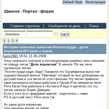
Default Style
Регистрация
Шансон - Портал - форум
Главная страница
|
Сообщения за день
|
Поиск
1
2
3
4
История классики шансона
>Асетия курди - доля
воровская.История и корни
haim1961
18:51 21.05.2008
Хочу попросить знатоков и коллекционеров развеять мои сомнения
по поводу песни
"Доля воровская"
.В начале 70х мы пели
грузинскую песню
"Асетия курди кацис беди".Говорили,что Грузияфильм выпустил
художественный фильм "Приговор",который не был дублирован на
русский язык,и эта песня из этого фильма.Эту песню привезли
наши музыканты которые работали в Грузии.И ее прекрасно пела
Рита Каган.Она работала в г.Кутаиси.И еще я прочитал,что эту
песню написал Борис Давидян.
Если у кого есть правдивая версия - поделитесь с нами.
PS.А русский текст Рита пела так:
Ах какая доля воровская,
тень решетки бродит за тобою