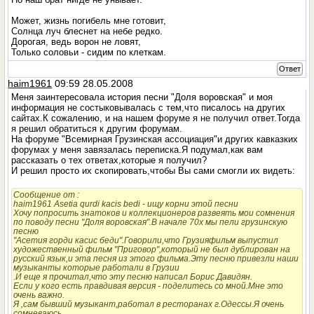
Может, жизнь погибель мне готовит,
Солнца луч блеснет на небе редко.
Дорогая, ведь ворон не ловят,
Только соловьи - сидим по клеткам.
Ответ
haim1961
09:59 28.05.2008
Меня заинтересовала история песни "Доля воровская" и моя
информация не состыковывалась с тем,что писалось на других
сайтах.К сожалению, и на нашем форуме я не получил ответ.Тогда
я решил обратиться к другим форумам.
На форуме "Всемирная Грузинская ассоциация"и других кавказких
форумах у меня завязалась переписка.Я подумал,как вам
рассказать о тех ответах,которые я получил?
И решил просто их скопировать,чтобы Вы сами смогли их видеть:
Сообщение от
:
haim1961
Asetia qurdi kacis bedi - ищу корни этой песни
Хочу попросить знатоков и коллекционеров развеять мои сомнения
по поводу песни "Доля воровская".В начале 70х мы пели грузинскую
песню
"Асетия горди касис беди".Говорили,что Грузияфильм выпустил
художественный фильм "Приговор",который не был дублирован на
русский язык,и эта песня из этого фильма.Эту песню привезли наши
музыканты которые работали в Грузии
.И еще я прочитал,что эту песню написал Борис Давидян.
Если у кого есть правдивая версия - поделитесь со мной.Мне это
очень важно.
Я ,сам бывший музыкант,работал в ресторанах г.Одессы.Я очень
сомневаюсь,