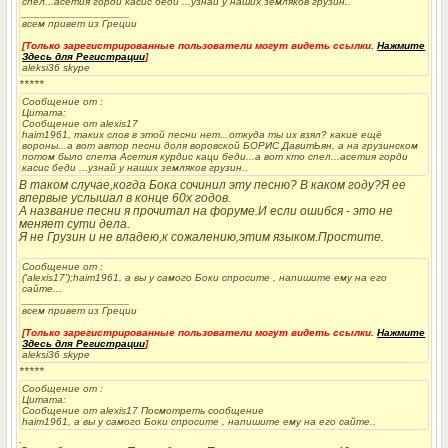
спел...асетия горди касис беди ...узнай у наших земляков грузин..
__________________
всем привет из Греции
[Только зарегистрированные пользователи могут видеть ссылки.
Нажмите
Здесь для Регистрации
]
aleksi36 skype
*****
Сообщение от
:
Цитата:
Сообщение от alexis17
haim1961, таких слов в этой песни нет...откуда ты их взял? какие ещё
вороны...а вот автор песни доля воровской БОРИС ДавитЬян, а на грузинском
потом было спета Асетия курдис каци беди...а вот кто спел...асетия горди
касис беди ...узнай у наших земляков грузин..
В таком случае,когда Бока сочинил эту песню? В каком году?Я ее
впервые услышал в конце 60х годов.
А название песни я прочитал на форуме.И если ошибся - это не
меняет сути дела.
Я не Грузин и не владею,к сожалению,этим языком.Простите.
Сообщение от
:
('alexis17');haim1961, а вы у самого Боки спросите , напишите ему на его
сайте...
__________________
всем привет из Греции
[Только зарегистрированные пользователи могут видеть ссылки.
Нажмите
Здесь для Регистрации
]
aleksi36 skype
*****
Сообщение от
:
Цитата:
Сообщение от alexis17 Посмотреть сообщение
haim1961, а вы у самого Боки спросите , напишите ему на его сайте..
.