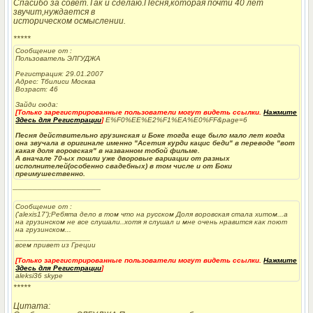
Спасибо за совет.Так и сделаю.Песня,которая почти 40 лет
звучит,нуждается в
историческом осмыслении.
*****
Сообщение от
:
Пользователь ЭЛГУДЖА
Регистрация: 29.01.2007
Адрес: Тбилиси Москва
Возраст: 46
Зайди сюда:
[Только зарегистрированные пользователи могут видеть ссылки.
Нажмите
Здесь для Регистрации
]
E%F0%EE%E2%F1%EA%E0%FF&page=6
Песня действительно грузинская и Боке тогда еще было мало лет когда
она звучала в оригинале именно "Асетия курди кацис беди" в переводе "вот
какая доля воровская" в названном тобой фильме.
А вначале 70-ых пошли уже дворовые вариации от разных
исполнителей(особенно свадебных) в том числе и от Боки
преимушественно.
__________________
Сообщение от
:
('alexis17');Ребята дело в том что на русском Доля воровская стала хитом...а
на грузинском не все слушали..хотя я слушал и мне очень нравится как поют
на грузинском...
__________________
всем привет из Греции
[Только зарегистрированные пользователи могут видеть ссылки.
Нажмите
Здесь для Регистрации
]
aleksi36 skype
*****
Цитата: