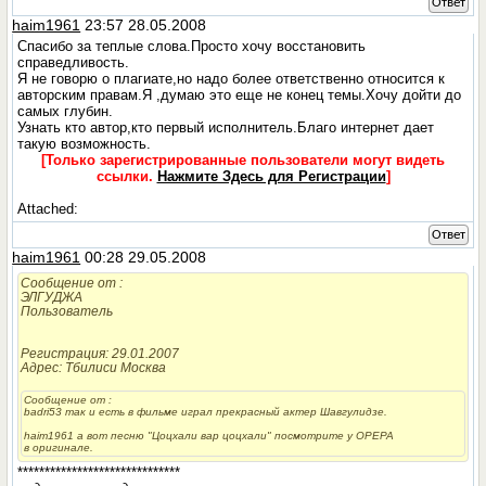
Ответ
haim1961
23:57 28.05.2008
Спасибо за теплые слова.Просто хочу восстановить
справедливость.
Я не говорю о плагиате,но надо более ответственно относится к
авторским правам.Я ,думаю это еще не конец темы.Хочу дойти до
самых глубин.
Узнать кто автор,кто первый исполнитель.Благо интернет дает
такую возможность.
[Только зарегистрированные пользователи могут видеть
ссылки.
Нажмите Здесь для Регистрации
]
Attached:
Ответ
haim1961
00:28 29.05.2008
Сообщение от
:
ЭЛГУДЖА
Пользователь
Регистрация: 29.01.2007
Адрес: Тбилиси Москва
Сообщение от
:
badri53 так и есть в фильме играл прекрасный актер Шавгулидзе.
haim1961 а вот песню "Цоцхали вар цоцхали" посмотрите у ОРЕРА
в оригинале.
******************************