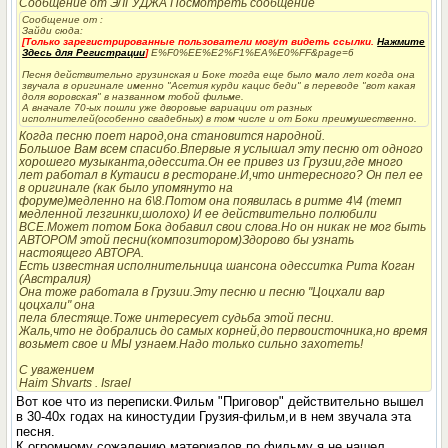
Сообщение от ЭЛГУДЖА Посмотреть сообщение
Сообщение от
:
Зайди сюда:
[Только зарегистрированные пользователи могут видеть ссылки.
Нажмите
Здесь для Регистрации
]
E%F0%EE%E2%F1%EA%E0%FF&page=6
Песня действительно грузинская и Боке тогда еще было мало лет когда она
звучала в оригинале именно "Асетия курди кацис беди" в переводе "вот какая
доля воровская" в названном тобой фильме.
А вначале 70-ых пошли уже дворовые вариации от разных
исполнителей(особенно свадебных) в том числе и от Боки преимушественно.
Когда песню поет народ,она становится народной.
Большое Вам всем спасибо.Впервые я услышал эту песню от одного
хорошего музыканта,одессита.Он ее привез из Грузии,где много
лет работал в Кутаиси в ресторане.И,что интересного? Он пел ее
в оригинале (как было упомянуто на
форуме)медленно на 6\8.Потом она появилась в ритме 4\4 (темп
медленной лезгинки,шолохо) И ее действительно полюбили
ВСЕ.Может потом Бока добавил свои слова.Но он никак не мог быть
АВТОРОМ этой песни(композитором)Здорово бы узнать
настоящего АВТОРА.
Есть известная исполнительница шансона одесситка Рита Коган
(Австралия)
Она тоже работала в Грузии.Эту песню и песню "Цоцхали вар
цоцхали" она
пела блестяще.Тоже интересует судьба этой песни.
Жаль,что не добрались до самых корней,до первоисточника,но время
возьмет свое и МЫ узнаем.Надо только сильно захотеть!
С уважением
Haim Shvarts . Israel
Вот кое что из переписки.Фильм "Приговор" действительно вышел
в 30-40х годах на киностудии Грузия-фильм,и в нем звучала эта
песня.
К огромному сожалению,материалов по фильму я не нашел