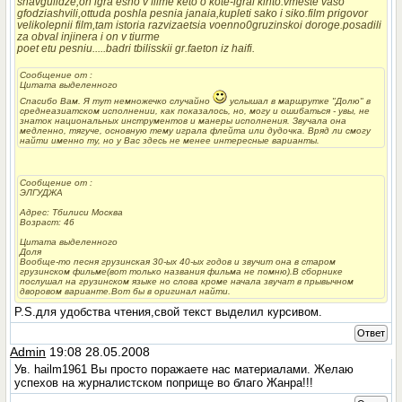
shavgulidze,on igra esho v filme keto o kote-igral kinto.vmeste vaso
gfodziashvili,ottuda poshla pesnia janaia,kupleti sako i siko.film prigovor
velikolepnii film,tam istoria razvizaetsia voenno0gruzinskoi doroge.posadili
za obval injinera i on v tiurme
poet etu pesniu.....badri tbilisskii gr.faeton iz haifi.
Сообщение от
:
Цитата выделенного
Спасибо Вам. Я тут немножечко случайно
услышал в маршрутке "Долю" в
среднеазиатском исполнении, как показалось, но, могу и ошибаться - увы, не
знаток национальных инструментов и манеры исполнения. Звучала она
медленно, тягуче, основную тему играла флейта или дудочка. Вряд ли смогу
найти именно ту, но у Вас здесь не менее интересные варианты.
Сообщение от
:
ЭЛГУДЖА
Адрес: Тбилиси Москва
Возраст: 46
Цитата выделенного
Доля
Вообще-то песня грузинская 30-ых 40-ых годов и звучит она в старом
грузинском фильме(вот только названия фильма не помню).В сборнике
послушал на грузинском языке но слова кроме начала звучат в прывычном
дворовом варианте.Вот бы в оригинал найти.
P.S.для удобства чтения,свой текст выделил курсивом.
Ответ
Admin
19:08 28.05.2008
Ув. hailm1961 Вы просто поражаете нас материалами. Желаю
успехов на журналистском поприще во благо Жанра!!!