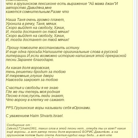
что в грузинском лексиконе есть выражение "Ай мама джан"И
авторство Давидяна,мне
кажется сомнительным.Разве что
Наша Таня очень громко плачет,
Уронила в речку, Таня, мячик.
Скоро выйдет на свободу, Хачик,
И, тогда достанет он твой мячик!
Скоро выйдет на свободу, Хачик,
И, тогда достанет он твой мячик!
.Прошу помогите восстановить истину.
И еще одна просьба:Напишите оригинальные слова в русской
литерации.И,если возможно историю написания этой прекрасной
песни.Заранее благодарю.
Ах какая доля воровская,
тень решетки бродит за тобою
И тюремные,глухие двери
Навсегда закроют за тобою
Счастья и свободы я не знаю
Где же ты теперь моя родная
Песню я пою,пусть люди знают,
Что ворону в клетку не сажают.
PPS.Грузинские воры называли себя вОронами.
С уважением Haim Shvarts.Israel.
Сообщение от
:
('alexis17');haim1961, таких слов в этой песни нет...откуда ты их взял? какие
ещё вороны...а вот автор песни доля воровской БОРИС ДавитЬян, а на
грузинском потом было спета Асетия курдис каци беди...а вот кто