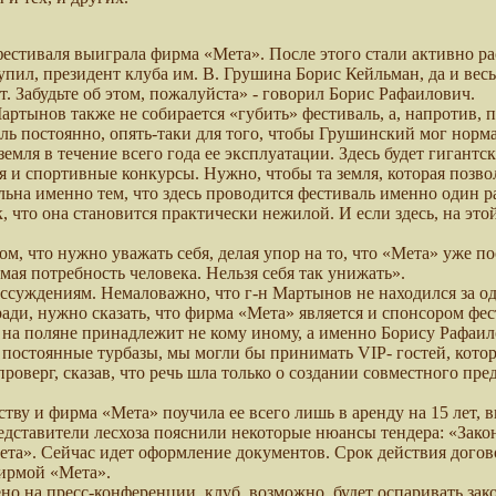
естиваля выиграла фирма «Мета». После этого стали активно рас
пил, президент клуба им. В. Грушина Борис Кейльман, да и весь
. Забудьте об этом, пожалуйста» - говорил Борис Рафаилович.
тынов также не собирается «губить» фестиваль, а, напротив, п
ь постоянно, опять-таки для того, чтобы Грушинский мог норма
емля в течение всего года ее эксплуатации. Здесь будет гигантс
 спортивные конкурсы. Нужно, чтобы та земля, которая позволя
альна именно тем, что здесь проводится фестиваль именно один р
, что она становится практически нежилой. И если здесь, на это
ом, что нужно уважать себя, делая упор на то, что «Мета» уже по
мая потребность человека. Нельзя себя так унижать».
ассуждениям. Немаловажно, что г-н Мартынов не находился за о
ради, нужно сказать, что фирма «Мета» является и спонсором фес
ы на поляне принадлежит не кому иному, а именно Борису Рафаи
постоянные турбазы, мы могли бы принимать VIP- гостей, которы
оверг, сказав, что речь шла только о создании совместного пр
тву и фирма «Мета» поучила ее всего лишь в аренду на 15 лет, 
едставители лесхоза пояснили некоторые нюансы тендера: «Закон
та». Сейчас идет оформление документов. Срок действия договор
фирмой «Мета».
но на пресс-конференции, клуб, возможно, будет оспаривать зако