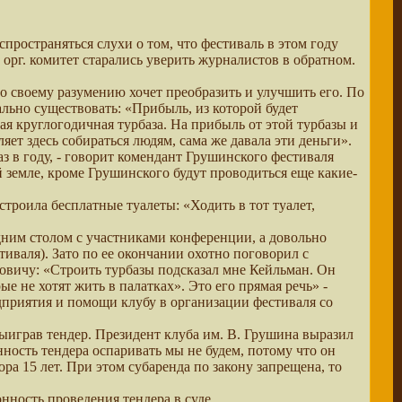
пространяться слухи о том, что фестиваль в этом году
 орг. комитет старались уверить журналистов в обратном.
о своему разумению хочет преобразить и улучшить его. По
льно существовать: «Прибыль, из которой будет
кая круглогодичная турбаза. На прибыль от этой турбазы и
ет здесь собираться людям, сама же давала эти деньги».
аз в году, - говорит комендант Грушинского фестиваля
й земле, кроме Грушинского будут проводиться еще какие-
строила бесплатные туалеты: «Ходить в тот туалет,
дним столом с участниками конференции, а довольно
тиваля). Зато по ее окончании охотно поговорил с
ловичу: «Строить турбазы подсказал мне Кейльман. Он
е не хотят жить в палатках». Это его прямая речь» -
едприятия и помощи клубу в организации фестиваля со
выиграв тендер. Президент клуба им. В. Грушина выразил
ность тендера оспаривать мы не будем, потому что он
а 15 лет. При этом субаренда по закону запрещена, то
нность проведения тендера в суде.