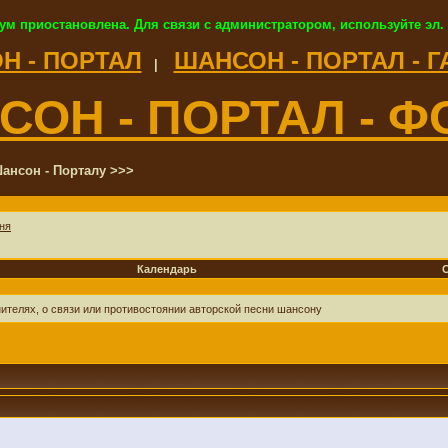
ум приостановлена. Для связи с администратором, используйте эл.
Н - ПОРТАЛ
ШАНСОН - ПОРТАЛ - 
|
СОН - ПОРТАЛ - Ф
ансон - Порталу >>>
ня
Календарь
нителях, о связи или противостоянии авторской песни шансону