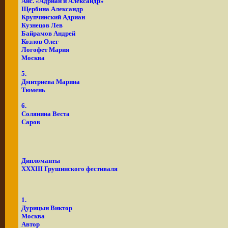
Анс. «Адриан и Александр»
Щербина Александр
Крупчинский Адриан
Кузнецов Лев
Байрамов Андрей
Козлов Олег
Логофет Мария
Москва
5.
Дмитриева Марина
Тюмень
6.
Солянина Веста
Саров
Дипломанты
XXXIII Грушинского
фестиваля
1.
Дурицын Виктор
Москва
Автор