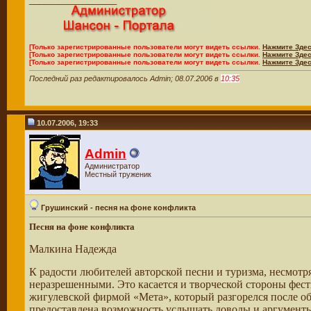
[Только зарегистрированные пользователи могут видеть ссылки.
Нажмите Здес
[Только зарегистрированные пользователи могут видеть ссылки.
Нажмите Здес
[Только зарегистрированные пользователи могут видеть ссылки.
Нажмите Здес
Последний раз редактировалось Admin; 08.07.2006 в
10:35
10.07.2006, 19:33
Admin
Администратор
Местный труженик
Грушинский - песня на фоне конфликта
Песня на фоне конфликта
Малкина Надежда
К радости любителей авторской песни и туризма, несмотря
неразрешенными. Это касается и творческой стороны фест
жигулевской фирмой «Мета», который разгорелся после о
предоставлена возможность услышать доводы и аргументы 