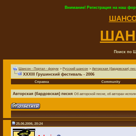
Внимание! Регистрация на наш фор
ШАНСО
ШАН
Поиск по Ш
Шансон - Портал - форум
>
Русский шансон
>
Авторская (бардовская) пес
XXXIII Грушинский фестиваль - 2006
Справка
Community
Авторская (бардовская) песня
Об авторской песне, об авторах-испол
25.06.2006, 20:24