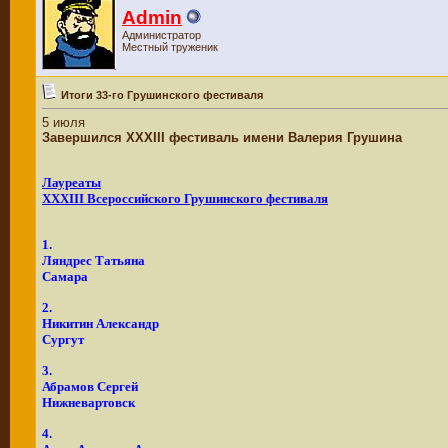
Admin
Администратор
Местный труженик
Итоги 33-го Грушинского фестиваля
5 июля
Завершился XXXIII фестиваль имени Валерия Грушина
Лауреаты
XXXII
I
Всероссийского Грушинского фестиваля
1.
Ляндрес Татьяна
Самара
2.
Никитин Александр
Сургут
3.
Абрамов Сергей
Нижневартовск
4.