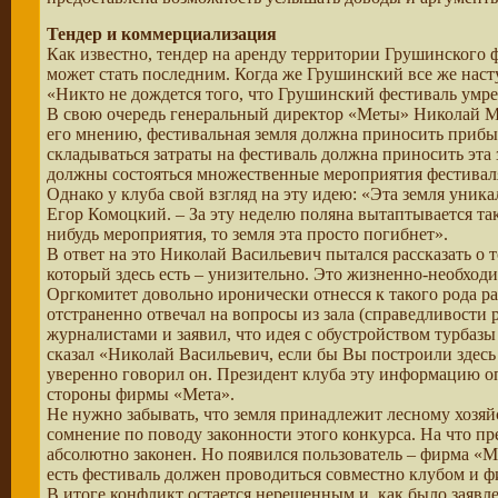
Тендер и коммерциализация
Как известно, тендер на аренду территории Грушинского ф
может стать последним. Когда же Грушинский все же насту
«Никто не дождется того, что Грушинский фестиваль умрет
В свою очередь генеральный директор «Меты» Николай Мар
его мнению, фестивальная земля должна приносить прибыл
складываться затраты на фестиваль должна приносить эта з
должны состояться множественные мероприятия фестиваля и
Однако у клуба свой взгляд на эту идею: «Эта земля уник
Егор Комоцкий. – За эту неделю поляна вытаптывается так
нибудь мероприятия, то земля эта просто погибнет».
В ответ на это Николай Васильевич пытался рассказать о т
который здесь есть – унизительно. Это жизненно-необходи
Оргкомитет довольно иронически отнесся к такого рода р
отстраненно отвечал на вопросы из зала (справедливости 
журналистами и заявил, что идея с обустройством турбаз
сказал «Николай Васильевич, если бы Вы построили здесь 
уверенно говорил он. Президент клуба эту информацию опр
стороны фирмы «Мета».
Не нужно забывать, что земля принадлежит лесному хозяйс
сомнение по поводу законности этого конкурса. На что пр
абсолютно законен. Но появился пользователь – фирма «Ме
есть фестиваль должен проводиться совместно клубом и 
В итоге конфликт остается нерешенным и, как было заявле