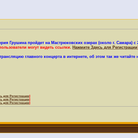
лерия Грушина
пройдет на Мастрюковских озерах (около г. Самара) с 
пользователи могут видеть ссылки.
Нажмите Здесь для Регистрации
рансляцию главного концерта в интернете, об этом так же читайте
ь для Регистрации
]
ь для Регистрации
]
ь для Регистрации
]