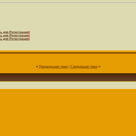
ь для Регистрации
]
ь для Регистрации
]
ь для Регистрации
]
«
Предыдущая тема
|
Следующая тема
»