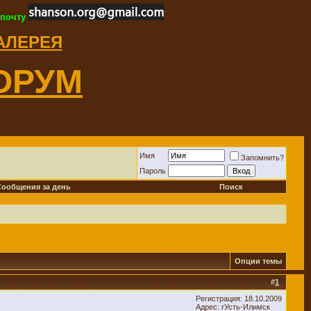
 почту
ГАЛЕРЕЯ
ОРУМ
Имя
Запомнить?
Пароль
Сообщения за день
Поиск
Опции темы
#
1
Регистрация: 18.10.2009
Адрес: гУсть-Илимск