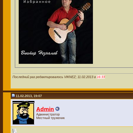
Последний раз редактировалось VIKNEZ; 11.02.2013 в
16:33
11.02.2013, 19:07
Admin
Администратор
Местный труженик