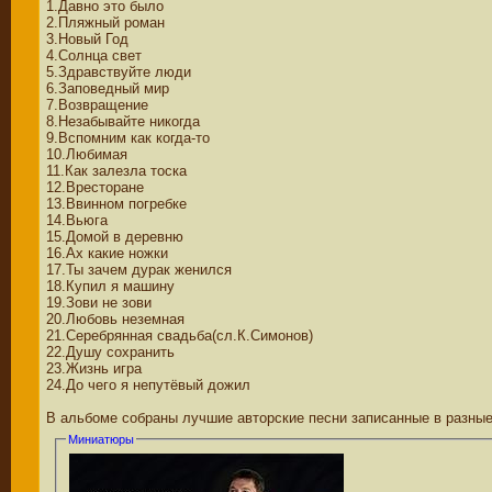
1.Давно это было
2.Пляжный роман
3.Новый Год
4.Солнца свет
5.Здравствуйте люди
6.Заповедный мир
7.Возвращение
8.Незабывайте никогда
9.Вспомним как когда-то
10.Любимая
11.Как залезла тоска
12.Вресторане
13.Ввинном погребке
14.Вьюга
15.Домой в деревню
16.Ах какие ножки
17.Ты зачем дурак женился
18.Купил я машину
19.Зови не зови
20.Любовь неземная
21.Серебрянная свадьба(сл.К.Симонов)
22.Душу сохранить
23.Жизнь игра
24.До чего я непутёвый дожил
В альбоме собраны лучшие авторские песни записанные в разные
Миниатюры