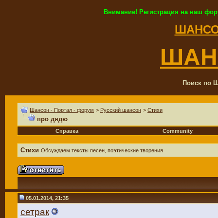
Внимание! Регистрация на наш фор
ШАНСО
ШАН
Поиск по Ш
Шансон - Портал - форум
>
Русский шансон
>
Стихи
про дядю
Справка
Community
Стихи
Обсуждаем тексты песен, поэтические творения
05.01.2014, 21:35
сетрак