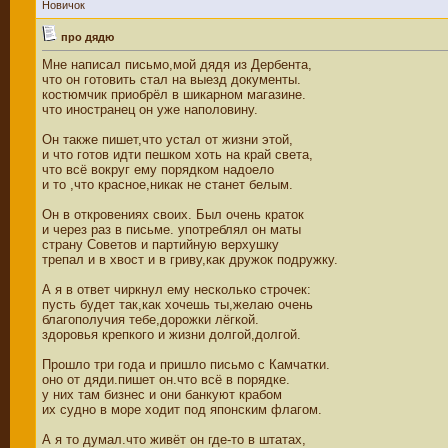
Новичок
про дядю
Мне написал письмо,мой дядя из Дербента,
что он готовить стал на выезд документы.
костюмчик приобрёл в шикарном магазине.
что иностранец он уже наполовину.
Он также пишет,что устал от жизни этой,
и что готов идти пешком хоть на край света,
что всё вокруг ему порядком надоело
и то ,что красное,никак не станет белым.
Он в откровениях своих. Был очень краток
и через раз в письме. употреблял он маты
страну Советов и партийную верхушку
трепал и в хвост и в гриву,как дружок подружку.
А я в ответ чиркнул ему несколько строчек:
пусть будет так,как хочешь ты,желаю очень
благополучия тебе,дорожки лёгкой.
здоровья крепкого и жизни долгой,долгой.
Прошло три года и пришло письмо с Камчатки.
оно от дяди.пишет он.что всё в порядке.
у них там бизнес и они банкуют крабом
их судно в море ходит под японским флагом.
А я то думал.что живёт он где-то в штатах,