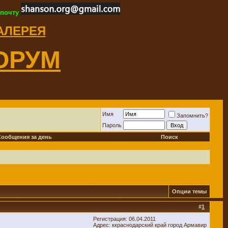
 почту
ГАЛЕРЕЯ
ОРУМ
Имя
Запомнить?
Пароль
Сообщения за день
Поиск
Опции темы
#
1
Регистрация: 06.04.2011
Адрес: ккраснодарский край город Армавир