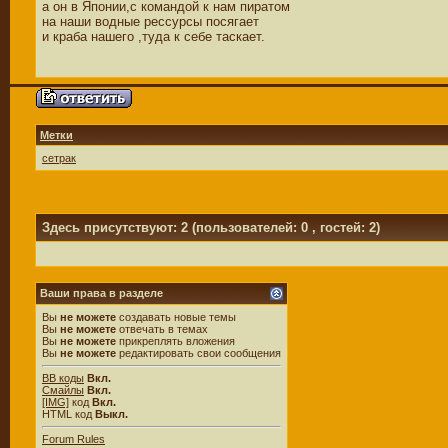
а он в Японии,с командой к нам пиратом
на наши водные рессурсы посягает
и краба нашего ,туда к себе таскает.
Метки
сетрак
Здесь присутствуют: 2
(пользователей: 0 , гостей: 2)
Ваши права в разделе
Вы
не можете
создавать новые темы
Вы
не можете
отвечать в темах
Вы
не можете
прикреплять вложения
Вы
не можете
редактировать свои сообщения
BB коды
Вкл.
Смайлы
Вкл.
[IMG]
код
Вкл.
HTML код
Выкл.
Forum Rules