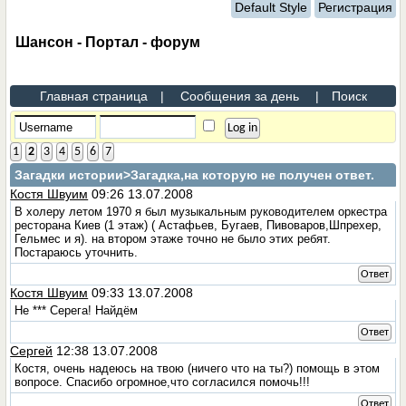
Default Style
Регистрация
Шансон - Портал - форум
Главная страница
|
Сообщения за день
|
Поиск
1
2
3
4
5
6
7
Загадки истории
>Загадка,на которую не получен ответ.
Костя Швуим
09:26 13.07.2008
В холеру летом 1970 я был музыкальным руководителем оркестра
ресторана Киев (1 этаж) ( Астафьев, Бугаев, Пивоваров,Шпрехер,
Гельмес и я). на втором этаже точно не было этих ребят.
Постараюсь уточнить.
Ответ
Костя Швуим
09:33 13.07.2008
Не *** Серега! Найдём
Ответ
Сергей
12:38 13.07.2008
Костя, очень надеюсь на твою (ничего что на ты?) помощь в этом
вопросе. Спасибо огромное,что согласился помочь!!!
Ответ