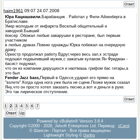
Ответ
haim1961
09:07 24.07.2008
Юра Кациашвили.
Барабанщик . Работал у Фили Айзенберга в
Братиславе.
Умер молодым от инфаркта Веселый общительный и
заводной.Бывший
боксер .Обожал любые заварушки в ресторане, был первым
участником
в любых драках.Помню однажды Юрка побежал на очередную
драку.
Оркестр продолжал работу.Вдруг,через весь зал,к эстраде
подошел подвыпивший мужик,с зажатым кулаком.Ян Фридман -
басист подумал,
что он из компании дерущихся и наотмашь грифом бас гитары,а
это был
Fender Jazz bass,
Первый в Одессе,ударил его прямо на
"взлете".Когда одна нога уже была не сцене.Позже мужик сказал
Яну,что он просто хотел заказать песню,а вот и деньги в руке.
Это так лирическое отступление.
Ответ
1
2
3
4
5
6
7
Ответ
Up
Powered by vBulletin® Version 3.8.4
Copyright ©2000 - 2026, Jelsoft Enterprises Ltd. Перевод:
zCarot
© Шансон - Портал - Все права защищены
Lightweight Styling ©
Dartho