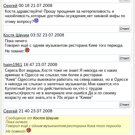
Сергей
00:18 21.07.2008
Костя,здравствуйте! Прошу прощения за нетерпеливость и
назойливость,которые достойны осуждения,нет никакой инфы по
этому вопросу?
Ответ
Костя Швуим
03:32 23.07.2008
Пока ничего.
Говорил ещё с одним музыкантом ресторана Киев того периода.
Не помнит.
Ответ
haim1961
16:47 23.07.2008
Серега.Вот видишь,Костя тоже не знает.Я никогда ни о каких
армянах в Одессе не слыхал,тем более в ресторане
"Киев".Одесситы выезжали работать на север,кавказ, но в Одессе
я никогда не слыхал о залетных музыкантах.Мне кажется,что
Куплетный (если это действительно он,что с трудом
вериться)просто не в материале или ошибся.Да и по своему
возрасту не мог знать,кто в 70х играл в "Киеве"
Ответ
Сергей
21:40 23.07.2008
Сообщение от
Костя Швуим
:
Пока ничего.
Говорил ещё с одним музыкантом ресторана Киев того периода.
Не помнит.