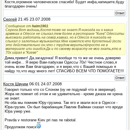
Костя,огромное человеческое спасибо! Будет инфа,напишите,буду
благодарен очень!
Ответ
Сергей
21:45 23.07.2008
Сообщение от
haim1961
:
Серега.Вот видишь,Костя тоже не знает.Я никогда ни о каких
армянах в Одессе не слыхал,тем более в ресторане "Киев".Одесситы
выезжали работать на север,кавказ, но в Одессе я никогда не
слыхал о залетных музыкантах.Мне кажется,что Куплетный (если
это действительно он,что с трудом вериться)просто не в
материале или ошибся.Да и по своему возрасту не мог знать,кто в
70х играл в "Киеве"
Дима,привет! Да,загадочка! Я вообще то то же не очень доверяю
той инфе... Я верю Вам-лабухам Одессы 70х! Честное слово,я
очень всем Вам благодарен, и я верю,что с Вашей помощью я
найду то,что ищу много лет! СПАСИБО ВСЕМ ЧТО ПОМОГАЕТЕ!!!
Ответ
Костя Швуим
06:01 24.07.2008
Говорил только что со Слоном (ну не подумай что в зверинце).
Жора не помнит об этом и не удивительно - кроме джаза ни хрена
не знает.
Но оба мы помним Юру-грузина. Так его и звали все в Одессе -
Юра-грузин. Он был барабанщик.Павлик Вайман сказал что вроде
Юра умер уже.
Pravda v restorane Kiev pri nas ne rabotal.
Продолжем поиск