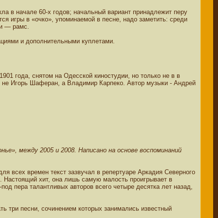
ла в начале 60-х годов; начальный вариант принадлежит перу
я игры в «очко», упоминаемой в песне, надо заметить: среди
ти — рамс.
ациями и дополнительными куплетами.
01 года, снятом на Одесской киностудии, но только не в в
был не Игорь Шаферан, а Владимир Карпеко. Автор музыки - Андрей
нье», между 2005 и 2008. Написано на основе воспоминаний
 для всех времен текст зазвучал в репертуаре Аркадия Северного
 Настоящий хит, она лишь самую малость проигрывает в
-под пера талантливых авторов всего четыре десятка лет назад,
ть три песни, сочинением которых занимались известный