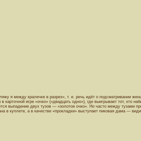
ляжу я между кралечке в разрез», т. е. речь идёт о подсматривании жен
в карточной игре «очко» («двадцать одно»), где выигрывает тот, кто наб
ся выпадение двух тузов — «золотое очко». Но часто между тузами про
сана в куплете, а в качестве «прокладки» выступает пиковая дама — вид