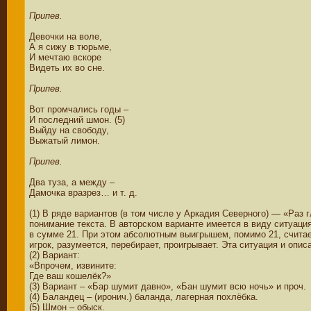
Припев.
Девочки на воле,
А я сижу в тюрьме,
И мечтаю вскоре
Видеть их во сне.
Припев.
Вот промчались годы –
И последний шмон. (5)
Выйду на свободу,
Выжатый лимон.
Припев.
Два туза, а между –
Дамочка вразрез… и т. д.
(1) В ряде вариантов (в том числе у Аркадия Северного) — «Раз г
понимание текста. В авторском варианте имеется в виду ситуация 
в сумме 21. При этом абсолютным выигрышем, помимо 21, считает
игрок, разумеется, перебирает, проигрывает. Эта ситуация и опи
(2) Вариант:
«Впрочем, извините:
Где ваш кошелёк?»
(3) Вариант – «Бар шумит давно», «Бан шумит всю ночь» и проч.
(4) Баландец – (иронич.) баланда, лагерная похлёбка.
(5) Шмон – обыск.