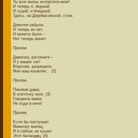
Ты всю жизнь испортила мою!
И теперь я, бедный,
И худой, и бледный,
Здесь, на Дерибасовской, стою.
Девочки забыли,
И теперь их нет,
И монеты были –
Нет теперь монет.
Припев.
Дамочка, взгляните –
Я у ваших ног!
Впрочем, разрешите
Мне ваш кошелёк… (2)
Припев.
Пиковая дама,
В клеточку окно. (3)
Говорила мама:
Не ходи в кино!
Припев.
Если бы послушал
Мамочку малец,
Я б сейчас не кушал
Этот баланд
е
ц. (4)