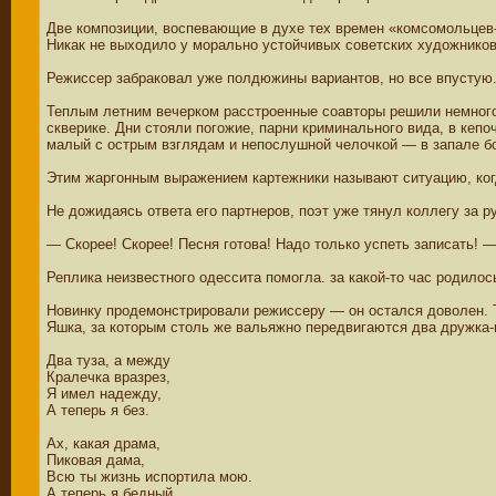
Две композиции, воспевающие в духе тех времен «комсомольцев-
Никак не выходило у морально устойчивых советских художников
Режиссер забраковал уже полдюжины вариантов, но все впустую.
Теплым летним вечерком расстроенные соавторы решили немного
скверике. Дни стояли погожие, парни криминального вида, в ке
малый с острым взглядам и непослушной челочкой — в запале бор
Этим жаргонным выражением картежники называют ситуацию, ког
Не дожидаясь ответа его партнеров, поэт уже тянул коллегу за р
— Скорее! Скорее! Песня готова! Надо только успеть записать! 
Реплика неизвестного одессита помогла. за какой-то час родило
Новинку продемонстрировали peжиссеру — он остался доволен. Т
Яшка, за которым столь же вальяжно передвигаются два дружка-
Два туза, а между
Кралечка вразрез,
Я имел надежду,
А теперь я без.
Ах, какая драма,
Пиковая дама,
Всю ты жизнь испортила мою.
А теперь я бедный,