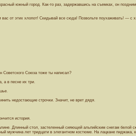
екрасный южный город. Как-то раз, задержавшись на съемках, он поздним
вас от этих хлопот! Скидывай все сюда! Позвольте поухаживать! — с х
н Советского Союза тоже ты написал?
 а в песне их три.
шье.
инить недостающие строчки. Значит, не врет дядя.
ончится история.
алине. Длинный стол, застеленный сияющей альпийским снегам белой ск
ный мужчина лет тридцати в элегантном костюме. На лацкане пиджака,