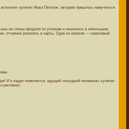
ю исполнял хулиган Яшка Пятачок, авторам пришлось намучиться.
ьоны не спеша бродили по улочкам и оказались в небольшом
ми, отчаянно резались в карты. Один из игроков — смазливый
лями.
ри! И в кадре появляется, идущий «походкой пеликана» хулиган
о распевал: