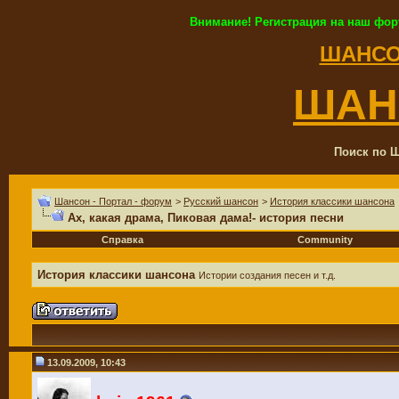
Внимание! Регистрация на наш фор
ШАНСО
ШАН
Поиск по Ш
Шансон - Портал - форум
>
Русский шансон
>
История классики шансона
Ах, какая драма, Пиковая дама!- история песни
Справка
Community
История классики шансона
Истории создания песен и т.д.
13.09.2009, 10:43