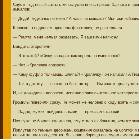
Спустя год новый заказ с киностудии вновь привел Карпеко в пр
амбалов:
— Дядя! Пиджачок не жмет? А часы не мешают? Мы-таки избавим 
Карпеко, в недавнем прошлом фронтовик, не растерялся:
— Ребята, меня нельзя раздевать. Я ваш гимн написал.
Бандиты оторопели:
— Это какой? «Сижу на нарах как король на именинах»?
— Нет. «Кралечка вразрез».
— Каму фуфло толкаешь, шляпа?! «Кралечку» он написал! А Гим
— Так я докажу, — пошел ва-банк автор. — Вы знаете два куплета,
И, не дожидаясь вопросов, исполнил заключительное четверости
Громилы поверили сразу. Не может же человек с ходу взять и соч
— Ладно, мужик, пойдешь с нами, — приказал старший.
Поэт уже не боялся хулиганов, ему стало любопытно, чем же зак
Поплутав по темным дворикам, компания оказалась на богатой м
насчитал полтора десятка. Во главе сборища восседал симпатич