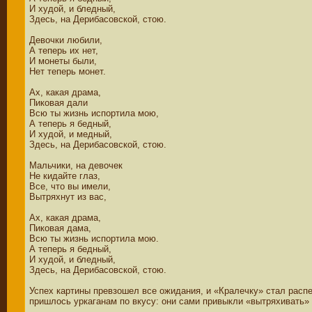
И худой, и бледный,
Здесь, на Дерибасовской, стою.
Девочки любили,
А теперь их нет,
И монеты были,
Нет теперь монет.
Ах, какая драма,
Пиковая дали
Всю ты жизнь испортила мою,
А теперь я бедный,
И худой, и медный,
Здесь, на Дерибасовской, стою.
Мальчики, на девочек
Не кидайте глаз,
Все, что вы имели,
Вытряхнут из вас,
Ах, какая драма,
Пиковая дама,
Всю ты жизнь испортила мою.
А теперь я бедный,
И худой, и бледный,
Здесь, на Дерибасовской, стою.
Успех картины превзошел все ожидания, и «Кралечку» стал расп
пришлось уркаганам по вкусу: они сами привыкли «вытряхивать» их