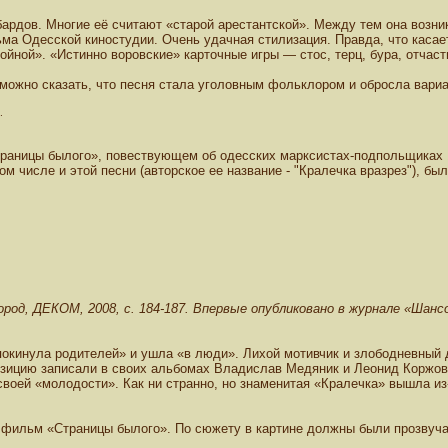
ардов. Многие её считают «старой арестантской». Между тем она возник
а Одесской киностудии. Очень удачная стилизация. Правда, что касаетс
ойной». «Истинно воровские» карточные игры — стос, терц, бура, отчас
 можно сказать, что песня стала уголовным фольклором и обросла вари
.
аницы былого», повествующем об одесских марксистах-подпольщиках 19
том числе и этой песни (авторское ее название - "Кралечка вразрез"), 
род, ДЕКОМ, 2008, с. 184-187. Впервые опубликовано в журнале «Шансо
 «покинула родителей» и ушла «в люди». Лихой мотивчик и злободневный
зицию записали в своих альбомах Владислав Медяник и Леонид Коржов.
своей «молодости». Как ни странно, но знаменитая «Кралечка» вышла из
 фильм «Страницы былого». По сюжету в картине должны были прозвуча