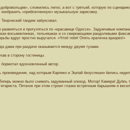
добровольцев», сложились легко, а вот с третьей, которую по сценари
 изобразить «приблатненную» музыкальную зарисовку.
 Творческий тандем забуксовал.
 развеяться и прогуляться по «красавице Одессе». Задумчивые компан
почках-восьмиклинках, тельняшках и со сверкающими рандолевыми фикса
ьбы вдруг яростно выругался: «Чтоб тебя! Опять кралечка вразрез!»
да дама при раздаче оказывается между двумя тузами.
укав в сторону гостиницы.
— бормотал вдохновленный автор.
сь произведение, над которым Карпеко и Эшпай безуспешно бились неде
еперь можно было снимать задуманный эпизод. Мотор! Камерa! Дубль т
гитариста. Пятачок при этом строил глазки встречным барышням и весел