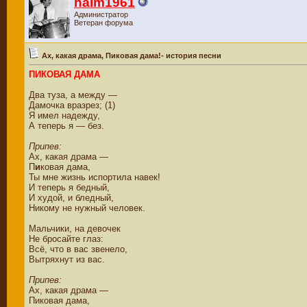
haim1961
Администратор
Ветеран форума
Ах, какая драма, Пиковая дама!- история песни
ПИКОВАЯ ДАМА
Два туза, а между —
Дамочка вразрез; (1)
Я имел надежду,
А теперь я — без.
Припев:
Ах, какая драма —
П
и
ковая дама,
Ты мне жизнь испортила навек!
И теперь я бедный,
И худой, и бледный,
Никому не нужный человек.
Мальчики, на девочек
Не бросайте глаз:
Всё, что в вас звенело,
Вытряхнут из вас.
Припев:
Ах, какая драма —
Пиковая дама,