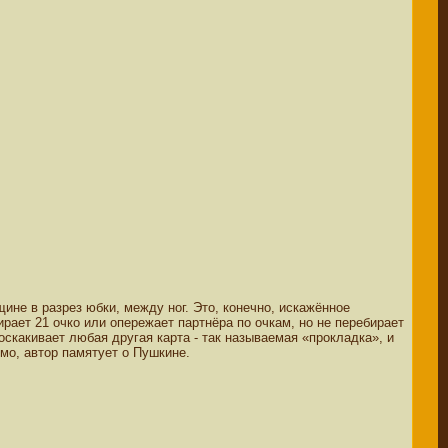
щине в разрез юбки, между ног. Это, конечно, искажённое
ирает 21 очко или опережает партнёра по очкам, но не перебирает
скакивает любая другая карта - так называемая «прокладка», и
имо, автор памятует о Пушкине.