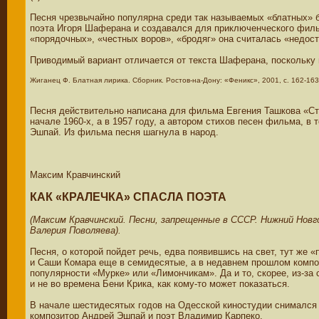
Песня чрезвычайно популярна среди так называемых «блатных» б
поэта Игоря Шаферана и создавался для приключенческого фильм
«порядочных», «честных воров», «бродяг» она считалась «недост
Приводимый вариант отличается от текста Шаферана, поскольку
Жиганец Ф. Блатная лирика. Сборник. Ростов-на-Дону: «Феникс», 2001, с. 162-163
Песня действительно написана для фильма Евгения Ташкова «Стр
начале 1960-х, а в 1957 году, а автором стихов песен фильма, в 
Эшпай. Из фильма песня шагнула в народ.
Максим Кравчинский
КАК «КРАЛЕЧКА» СПАСЛА ПОЭТА
(Максим Кравчинский. Песни, запрещенные в СССР. Нижний Новго
Валерия Поволяева).
Песня, о которой пойдет речь, едва появившись на свет, тут же
и Саши Комара еще в семидесятые, а в недавнем прошлом компо
популярности «Мурке» или «Лимончикам». Да и то, скорее, из-за 
и не во времена Бени Крика, как кому-то может показаться.
В начале шестидесятых годов на Одесской киностудии снимался
композитор Андрей Эшпай и поэт Владимир Карпеко.