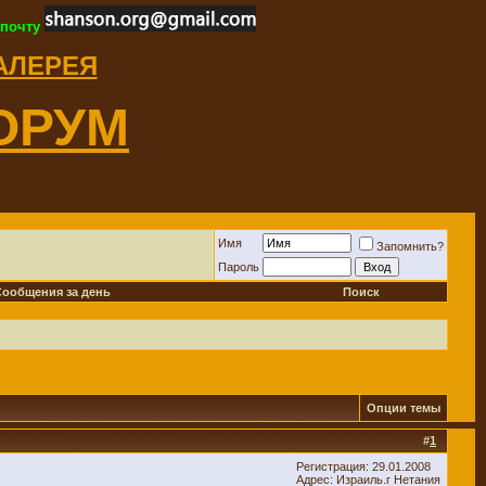
 почту
ГАЛЕРЕЯ
ОРУМ
Имя
Запомнить?
Пароль
Сообщения за день
Поиск
Опции темы
#
1
Регистрация: 29.01.2008
Адрес: Израиль.г Нетания