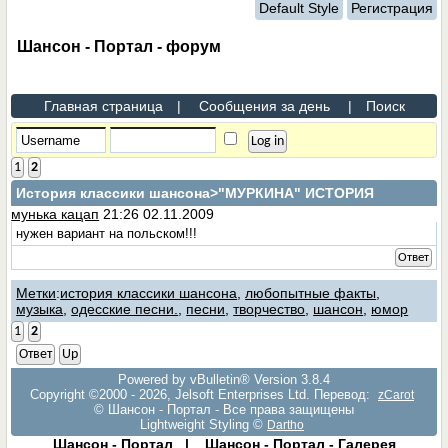
Default Style
Регистрация
Шансон - Портал - форум
Главная страница
|
Сообщения за день
|
Поиск
1
2
История классики шансона
>"МУРКИНА" ИСТОРИЯ
мунька кацап
21:26 02.11.2009
нужен вариант на польском!!!
Ответ
Метки
:
история классики шансона
,
любопытные факты
,
музыка
,
одесские песни.
,
песни
,
творчество
,
шансон
,
юмор
1
2
Ответ
Up
Powered by vBulletin® Version 3.8.4
Copyright ©2000 - 2026, Jelsoft Enterprises Ltd. Перевод:
zCarot
© Шансон - Портал - Все права защищены
Lightweight Styling ©
Dartho
Шансон - Портал
|
Шансон - Портал - Галерея