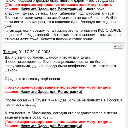
Плохо. Хорошего должно быть много и даром – без страданий.
(
[Только зарегистрированные пользователи могут видеть
ссылки.
Нажмите Здесь для Регистрации
]
- много рока,
классики, джаза, рэгей... Таня Кабанова "под" русской Т, - все
бесплатно, если качать не альбомами, а по одной песне. P/SНо
если искать по жанрам, то в шансоне один Азнавур вот год, как
уже)
...Тамада, если возможно, ангажируйте исполнителя КОЛОКОЛОВ
еще какой-нибудь песней... Б-г с ним, с аккомпанементом, да и со
стихами даже тоже. Хочется получше голос узнать.
Ответ
Тамада
01:17 29.10.2008
Да, я с вами согласен, шансон - песня для души.
В советские времена были официальные песни, но более
поппулярными, душой народа были неофициальные - это и есть
шансон.
С радостью выложу ещё песню:
[Только зарегистрированные пользователи могут видеть
ссылки.
Нажмите Здесь для Регистрации
]
(после событий в Грузии Кикабидзе больше не появится в России,а
песня осталась...)
А эта песня, М.Магомаева, сегодня его предадут земле,а песни
замечательные остались...
[Только зарегистрированные пользователи могут видеть
ссылки.
Нажмите Здесь для Регистрации
]