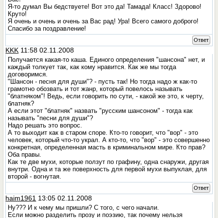
Я-то думал Вы бедствуете! Вот это да! Тамада! Класс! Здорово!
Круто!
Я очень и очень и очень за Вас рад! Ура! Всего самого доброго!
Спасибо за поздравление!
Ответ
KKK
11:58 02.11.2008
Получается какая-то каша. Единого определения "шансона" нет, и
каждый толкует так, как кому нравится. Как же мы тогда
договоримся.
"Шансон - песня для души"? - пусть так! Но тогда надо ж как-то
грамотно обозвать и тот жанр, который повелось называть
"блатняком"! Ведь, если говорить по сути, - какой же это, к черту,
блатняк?
А если этот "блатняк" назвать "русским шансоном" - тогда как
называть "песни для души"?
Надо решать это вопрос.
А то выходит как в старом споре. Кто-то говорит, что "вор" - это
человек, который что-то украл. А кто-то, что "вор" - это совершенно
конкретная, определенная масть в криминальном мире. Кто прав?
Оба правы.
Как те две мухи, которые ползут по графину, одна снаружи, другая
внутри. Одна и та же поверхность для первой мухи выпуклая, для
второй - вогнутая.
Ответ
haim1961
13:05 02.11.2008
Ну??? И к чему мы пришли? С того, с чего начали.
Если можно разделить прозу и поэзию, так почему нельзя