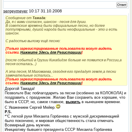
Ответ
sergeymeyer
10:17 31.10.2008
Сообщение от
Тамада
:
Да, я с вами согласен, шансон - песня для души.
В советские времена были официальные песни, но более
поппулярными, душой народа были неофициальные - это и есть
шансон.
С радостью выложу ещё песню:
[Только зарегистрированные пользователи могут видеть
ссылки.
Нажмите Здесь для Регистрации
]
(после событий в Грузии Кикабидзе больше не появится в России,а
песня осталась...)
А эта песня, М.Магомаева, сегодня его предадут земле,а песни
замечательные остались...
[Только зарегистрированные пользователи могут видеть
ссылки.
Нажмите Здесь для Регистрации
]
Дорогой Тамада!
Позвольте Вас поблагодарить за песни (особенно за КОЛОКОЛА) и
поздравить с праздником. Желаю Ваи сохранить все хорошее, что
было в СССР, но, самое главное,
выжить
в нынешнем времени.
С Уважением Сергей Мейер.
P.S.
*“С легкой руки Михаила Горбачева с мужской дискриминацией
было покончено, и мировая общественность стала отмечать
Всемирный день мужчин.
Инициативу бывшего президента СССР Михаила Горбачева