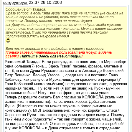
sergeymeyer
22:37 28.10.2008
Сообщение от
Тамада
:
Сразу вопрос, а если "эта душа" пока ещё не чалилась (не сидела на
зоне,не воровала и не убивала) петь такие песни как бы не по
понятиям. Потому шансон - это не только Мурка.
зы. Девушка поёт интересно, но лично мне по душе когда мужские
песни поют мужчины,а женские - женщины. Мурка в вашем примере-
мужская песня. И как то нереально звучит песня в женском
исполнении.(Опять махровое ИМХО)
Вот песня, которая очень подходит к нашему разговору:
[Только зарегистрированные пользователи могут видеть
ссылки.
Нажмите Здесь для Регистрации
]
Уважаемый Тамада! Если рассуждать по понятиям, то Мир вообще
одна большая(?) зона... Здесь "свои" паханы, фраера, блатные и
т.п. Для меня
Душа
Русского шансона это Александр Вертинский,
Петр Лещенко, Леонид Утесов..., среди них я и поставил Таню
Кабанову, как равную, а Мурка лишь для красочного примера (У
Тани Кабановой много альбомов) не мужская не женская, а русская
народная песня... Ну если нет (я вот не знаю) на Руси - мужчин
шансонье сейчас! Нету - все на фронт, за деньгами ушли!
Теперь разрешите сказать Вам спасибо за КОЛОКОЛА (жаль имя
исполнителя неизвестно). Голос очень хорош. Действительно
Душа. (Интересно как он может звучать в более ритмичных
композициях?). MIDI аккомпанемент, конечно, коробит... Стихи?
Хорошее на Руси – заложник страдания или даже смерти. Почему
так? Чем любы “одесситы” – так они говорят о жизни, чаще злой,
но все равно радостной. О жизни здесь и сейчас,- не о загробной!
А у нас КОЛОКОЛА – и Душа открывается только в страданиях…