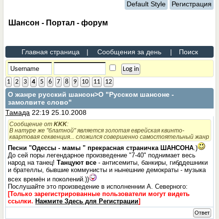
Default Style
Регистрация
Шансон - Портал - форум
Главная страница
|
Сообщения за день
|
Поиск
1
2
3
4
5
6
7
8
9
10
11
12
О жанре русский шансон
>О "Русском шансоне -
замолвите слово"
Тамада
22:19 25.10.2008
Сообщение от
KKK
:
В натуре же "блатной" является золотая еврейская квинто-
квартовая секвенция... сложился совершенно самостоятельный жанр
Песни "Одессы - мамы " прекрасная страничка ШАНСОНА
.)
До сей поры легендарное произведение "7-40" поднимает весь
народ на танец!
Танцуют все
- антисемиты, банкиры, гибддешники
и брателлы, бывшие коммунисты и нынешние демократы - музыка
всех времён и поколений.))
Послушайте это произведение в исполненнии А. Северного:
[Только зарегистрированные пользователи могут видеть
ссылки.
Нажмите Здесь для Регистрации
]
Ответ