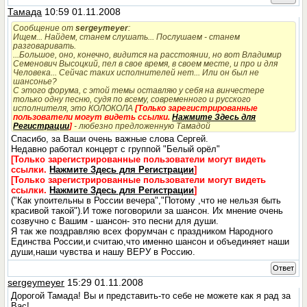
Тамада
10:59 01.11.2008
Сообщение от
sergeymeyer
:
Ищем... Найдем, станем слушать... Послушаем - станем
разговаривать.
...Большое, оно, конечно, видится на расстоянии, но вот Владимир
Семенович Высоцкий, пел в свое время, в своем месте, и про и для
Человека... Сейчас таких исполнителей нет... Или он был не
шансонье?
С этого форума, с этой темы оставляю у себя на винчестере
только одну песню, судя по всему, современного и русского
исполнителя, это КОЛОКОЛА
[Только зарегистрированные
пользователи могут видеть ссылки.
Нажмите Здесь для
Регистрации
]
- любезно предложенную Тамадой
Спасибо, за Ваши очень важные слова Сергей.
Недавно работал концерт с группой "Белый орёл"
[Только зарегистрированные пользователи могут видеть
ссылки.
Нажмите Здесь для Регистрации
]
[Только зарегистрированные пользователи могут видеть
ссылки.
Нажмите Здесь для Регистрации
]
("Как упоительны в России вечера","Потому ,что не нельзя быть
красивой такой").И тоже поговорили за шансон. Их мнение очень
созвучно с Вашим - шансон- это песни для души.
Я так же поздравляю всех форумчан с праздником Народного
Единства России,и считаю,что именно шансон и объединяет наши
души,наши чувства и нашу ВЕРУ в Россию.
Ответ
sergeymeyer
15:29 01.11.2008
Дорогой Тамада! Вы и представить-то себе не можете как я рад за
Вас!