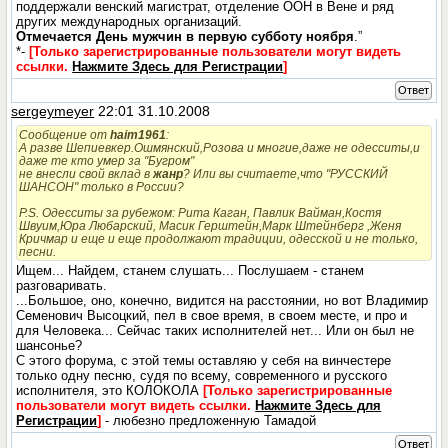
поддержали венский магистрат, отделение ООН в Вене и ряд
других международных организаций.
Отмечается День мужчин в первую субботу ноября
.”
*-
[Только зарегистрированные пользователи могут видеть
ссылки.
Нажмите Здесь для Регистрации
]
Ответ
sergeymeyer
22:01 31.10.2008
Сообщение от
haim1961
:
А разве Шепиевкер.Ошмянский,Розова и многие,даже не одесситы,и
даже те кто умер за "Бугром"
не внесли свой вклад в
жанр
? Или вы считаете,что "РУССКИЙ
ШАНСОН" только в России?
P.S. Одесситы за рубежом: Рита Каган, Павлик Вайман,Костя
Швуим,Юра Любарский, Масик Герштейн,Марк Штейнберг ,Женя
Кричмар и еще и еще продолжают традиции, одесской и не только,
песни.
Ищем... Найдем, станем слушать... Послушаем - станем
разговаривать.
...Большое, оно, конечно, видится на расстоянии, но вот Владимир
Семенович Высоцкий, пел в свое время, в своем месте, и про и
для Человека... Сейчас таких исполнителей нет... Или он был не
шансонье?
С этого форума, с этой темы оставляю у себя на винчестере
только одну песню, судя по всему, современного и русского
исполнителя, это КОЛОКОЛА
[Только зарегистрированные
пользователи могут видеть ссылки.
Нажмите Здесь для
Регистрации
]
- любезно предложенную Тамадой
Ответ