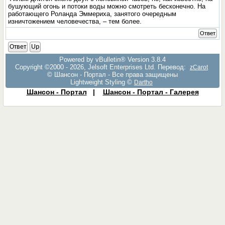
бушующий огонь и потоки воды можно смотреть бесконечно. На
работающего Роланда Эммериха, занятого очередным
изничтожением человечества, – тем более.
Ответ
Ответ
Up
Powered by vBulletin® Version 3.8.4
Copyright ©2000 - 2026, Jelsoft Enterprises Ltd. Перевод:
zCarot
© Шансон - Портал - Все права защищены
Lightweight Styling ©
Dartho
Шансон - Портал
|
Шансон - Портал - Галерея