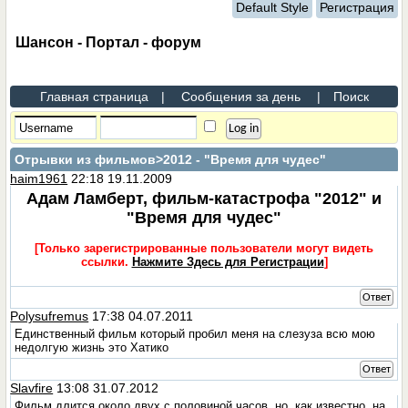
Default Style
Регистрация
Шансон - Портал - форум
Главная страница
|
Сообщения за день
|
Поиск
Отрывки из фильмов
>2012 - "Время для чудес"
haim1961
22:18 19.11.2009
Адам Ламберт, фильм-катастрофа "2012" и
"Время для чудес"
[Только зарегистрированные пользователи могут видеть
ссылки.
Нажмите Здесь для Регистрации
]
Ответ
Polysufremus
17:38 04.07.2011
Единственный фильм который пробил меня на слезуза всю мою
недолгую жизнь это Хатико
Ответ
Slavfire
13:08 31.07.2012
Фильм длится около двух с половиной часов, но, как известно, на