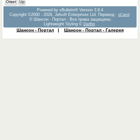
Ответ
Up
Powered by vBulletin® Version 3.8.4
Copyright ©2000 - 2026, Jelsoft Enterprises Ltd. Перевод:
zCarot
© Шансон - Портал - Все права защищены
Lightweight Styling ©
Dartho
Шансон - Портал
|
Шансон - Портал - Галерея