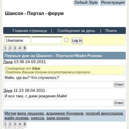
Default Style
Регистрация
Шансон - Портал - форум
Главная страница
|
Сообщения за день
|
Поиск
1
2
3
4
5
Первые дни на Шансон - Портале
>Майя Розова
Лада
13:36 24.03.2011
Сообщение от
Эдик
:
Озабочен Вашим долгим отсутствием в портале...
Майя, где вы? Что случилось?
Ответ
Эдик
11:23 28.04.2011
И все таки, с днем рождения,Майя!
Ответ
Метки
:
вера лещенко
,
владимир бунчиков
,
георгий виноградов
,
майя розова
,
одесса
,
эдди рознер
1
2
3
4
5