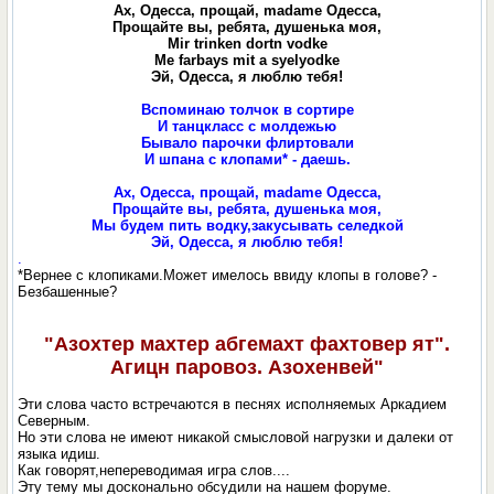
Ах, Одесса, прощай, madame Одесса,
Прощайте вы, ребята, душенька моя,
Mir trinken dortn vodkе
Me farbays mit a syelyodke
Эй, Одесса, я люблю тебя!
Вспоминаю толчок в сортире
И танцкласс с молдежью
Бывало парочки флиртовали
И шпана с клопами* - даешь.
Ах, Одесса, прощай, madame Одесса,
Прощайте вы, ребята, душенька моя,
Мы будем пить водку,закусывать селедкой
Эй, Одесса, я люблю тебя!
.
*Вернее с клопиками.Может имелось ввиду клопы в голове? -
Безбашенные?
"Азохтер махтер абгемахт фахтовер ят".
Агицн паровоз. Азохенвей"
Эти слова часто встречаются в песнях исполняемых Аркадием
Северным.
Но эти слова не имеют никакой смысловой нагрузки и далеки от
языка идиш.
Как говорят,непереводимая игра слов....
Эту тему мы досконально обсудили на нашем форуме.