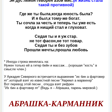
Эн дус лейбн геворен азой мис.
(И жизнь стала
такой противной)
Где же ты была,когда юность была?
И я был,к тому-же богат.
Ты сочла за честь и теперь ты уже есть
когда я нищий стал и глуховат.
Седая ты и я уж стар.
не тот фасон,не тот товар.
Седая ты и без зубов
Прошли мечты,прошла любовь
* Иногда строка менялась на:
Нужен только ей а гитер бейн и массаж....(хорошая "кость" в
смысле член.)
У Аркадия Северного встречается выражение "их бин а фартовер
ят",который взят из известной песни "Авремл а марвихер"
Вот перевод этой песни , откуда взят рефрен
"Их бин а фартовер ят" (Ведь я – Абрашка, парень мировой.)
АБРАШКА-КАРМАННИК