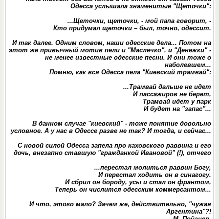
Одесса услышала знаменитые "Щеточки":
...Щеточки, щеточки, - мой папа говорит, -
Кто придумал щеточки – был, точно, одессит.
И так далее. Одним словом, наши одесские дела... Потом на
этот же привычный мотив пели и "Маслечко", и "Денежки" -
не менее известные одесские песни. И они тоже о
наболевшем...
Помню, как вся Одесса пела "Киевский трамвай":
...Трамвай дальше не идет
И пассажиров не берет,
Трамвай идет у парк
И будет на "запас"...
В данном случае "киевский" - тоже понятие довольно
условное. А у нас в Одессе разве не так? И тогда, и сейчас...
С новой силой Одесса запела про каховского раввина и его
дочь, внезапно ставшую "гражданкой Ивановой" (!), отчего
...перестал молиться раввин Богу,
И перестал ходить он в синагогу.
И сбрил он бороду, усы и стал он франтом,
Теперь он числится одесским коммерсантом...
И что, этого мало? Зачем же, действительно, "чужая
Аргентина"?!
М. Пойзнер.