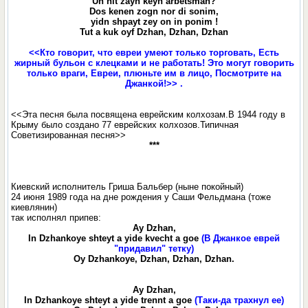
Un nit zayn keyn arbetsman?
Dos kenen zogn nor di sonim,
yidn shpayt zey on in ponim !
Tut a kuk oyf Dzhan, Dzhan, Dzhan
<<Кто говорит, что евреи умеют только торговать, Есть
жирный бульон с клецками и не работать! Это могут говорить
только враги, Евреи, плюньте им в лицо, Посмотрите на
Джанкой!>> .
<<Эта песня была посвящена еврейским колхозам.В 1944 году в
Крыму было создано 77 еврейских колхозов.Типичная
Советизированная песня>>
***
Киевский исполнитель Гриша Бальбер (ныне покойный)
24 июня 1989 года на дне рождения у Саши Фельдмана (тоже
киевлянин)
так исполнял припев:
Ay Dzhan,
In Dzhankoye shteyt a yide kvecht a goe
(В Джанкое еврей
"придавил" тетку)
Oy Dzhankoye, Dzhan, Dzhan, Dzhan.
Ay Dzhan,
In Dzhankoye shteyt a yide trennt a goe
(Таки-да трахнул ее)