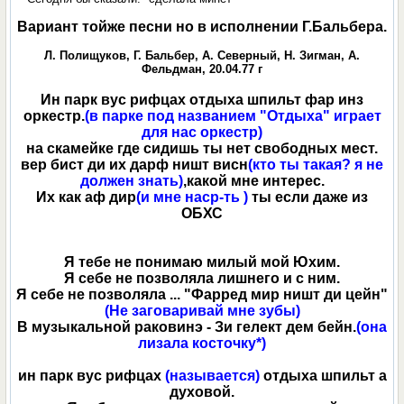
Вариант тойже песни но в исполнении Г.Бальбера.
Л. Полищуков, Г. Бальбер, А. Северный, Н. Зигман, А.
Фельдман, 20.04.77 г
Ин парк вус рифцах отдыха шпильт фар инз
оркестр.
(в парке под названием "Отдыха" играет
для нас оркестр)
на скамейке где сидишь ты нет свободных мест.
вер бист ди их дарф ништ висн
(кто ты такая? я не
должен знать)
,какой мне интерес.
Их как аф дир
(и мне наср-ть )
ты если даже из
ОБХС
Я тебе не понимаю милый мой Юхим.
Я себе не позволяла лишнего и с ним.
Я себе не позволяла ... "Фарред мир ништ ди цейн"
(Не заговаривай мне зубы)
В музыкальной раковинэ - Зи гелект дем бейн.
(она
лизала косточку*)
ин парк вус рифцах
(называется)
отдыха шпильт а
духовой.