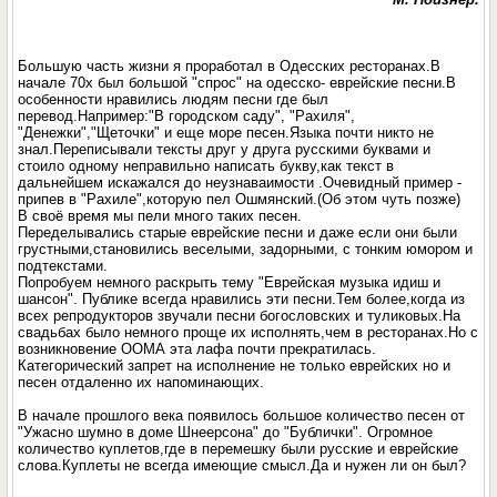
Большую часть жизни я проработал в Одесских ресторанах.В
начале 70х был большой "спрос" на одесско- еврейские песни.В
особенности нравились людям песни где был
перевод.Например:"В городском саду", "Рахиля",
"Денежки","Щеточки" и еще море песен.Языка почти никто не
знал.Переписывали тексты друг у друга русскими буквами и
стоило одному неправильно написать букву,как текст в
дальнейшем искажался до неузнаваимости .Очевидный пример -
припев в "Рахиле",которую пел Ошмянский.(Об этом чуть позже)
В своё время мы пели много таких песен.
Переделывались старые еврейские песни и даже если они были
грустными,становились веселыми, задорными, с тонким юмором и
подтекстами.
Попробуем немного раскрыть тему "Еврейская музыка идиш и
шансон". Публике всегда нравились эти песни.Тем более,когда из
всех репродукторов звучали песни богословских и туликовых.На
свадьбах было немного проще их исполнять,чем в ресторанах.Но с
возникновение ООМА эта лафа почти прекратилась.
Категорический запрет на исполнение не только еврейских но и
песен отдаленно их напоминающих.
В начале прошлого века появилось большое количество песен от
"Ужасно шумно в доме Шнеерсона" до "Бублички". Огромное
количество куплетов,где в перемешку были русские и еврейские
слова.Куплеты не всегда имеющие смысл.Да и нужен ли он был?