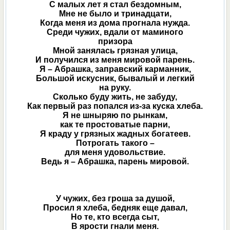
С малых лет я стал бездомным,
Мне не было и тринадцати,
Когда меня из дома прогнала нужда.
Среди чужих, вдали от маминого
призора
Мной занялась грязная улица,
И получился из меня мировой парень.
Я – Абрашка, заправский карманник,
Большой искусник, бывалый и легкий
на руку.
Сколько буду жить, не забуду,
Как первый раз попался из-за куска хлеба.
Я не шныряю по рынкам,
как те простоватые парни,
Я краду у грязных жадных богатеев.
Потрогать такого –
для меня удовольствие.
Ведь я – Абрашка, парень мировой.
У чужих, без гроша за душой,
Просил я хлеба, бедняк еще давал,
Но те, кто всегда сыт,
В ярости гнали меня.