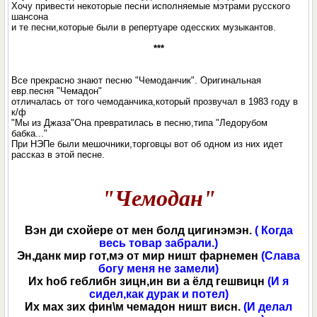
Хочу привести некоторые песни исполняемые мэтрами русского
шансона
и те песни,которые были в репертуаре одесских музыкантов.
***
Все прекрасно знают песню "Чемоданчик". Оригинальная
евр.песня "Чемадон"
отличалась от того чемоданчика,который прозвучал в 1983 году в
к/ф
"Мы из Джаза"Она превратилась в песню,типа "Ледорубом
бабка..."
При НЭПе были мешочники,торговцы вот об одном из них идет
рассказ в этой песне.
"Чемодан"
Вэн ди схойере от мен болд цигинэмэн.
( Когда
весь товар забрали.)
Эн,данк мир гот,мэ от мир ништ фарнемен
(Слава
богу меня не замели)
Их hоб геблибн зицн,ин ви а ёлд гешвицн
(И я
сидел,как дурак и потел)
Их мах зих фин\м чемадон ништ висн.
(И делал