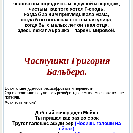
человеком порядочным, с душой и сердцем,
чистым, как того хотел Г-сподь,
когда б за ним приглядывала мама,
когда б не вовлекла его темная улица,
когда бы с малых лет он знал отца,
здесь лежит Абрашка – парень мировой.
Частушки Григория
Бальбера.
Вот,что мне удалось расшифровать и перевести.
Одно слово мне не удалось разобрать,но смысл,мне кажется, не
потерян.
Хотя есть ли он?
Добрый вечер,дядя Мейер
Ты пришел как раз во срок
Тругст галошес аф ди эер
(Носишь галоши на
яйцах)