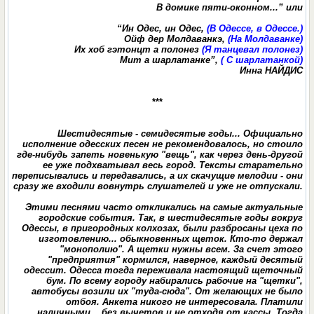
В домике пяти-оконном...” или
“Ин Одес, ин Одес,
(В Одессе, в Одессе.)
Ойф дер Молдаванкэ,
(На Молдаванке)
Их хоб гэтонцт а полонез
(Я танцевал полонез)
Мит а шарлатанке”,
( С шарлатанкой)
Инна НАЙДИС
***
Шестидесятые - семидесятые годы... Официально
исполнение одесских песен не рекомендовалось, но стоило
где-нибудь запеть новенькую "вещь", как через день-другой
ее уже подхватывал весь город. Тексты старательно
переписывались и передавались, а их скачущие мелодии - они
сразу же входили вовнутрь слушателей и уже не отпускали.
Этими песнями часто откликались на самые актуальные
городские события. Так, в шестидесятые годы вокруг
Одессы, в пригородных колхозах, были разбросаны цеха по
изготовлению... обыкновенных щеток. Кто-то держал
"монополию". А щетки нужны всем. За счет этого
"предприятия" кормился, наверное, каждый десятый
одессит. Одесса тогда переживала настоящий щеточный
бум. По всему городу набирались рабочие на "щетки",
автобусы возили их "туда-сюда". От желающих не было
отбоя. Анкета никого не интересовала. Платили
наличными... без вычетов и не отходя от кассы. Тогда