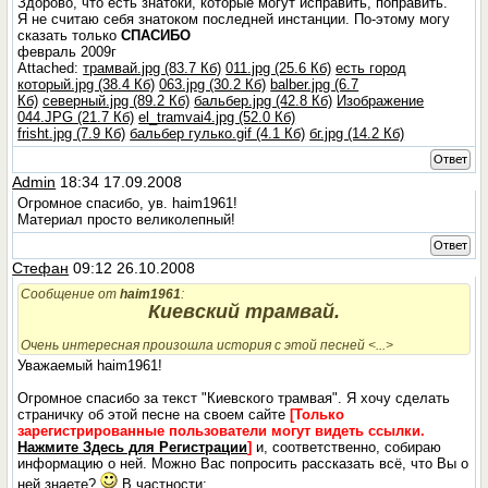
Здорово, что есть знатоки, которые могут исправить, поправить.
Я не считаю себя знатоком последней инстанции. По-этому могу
сказать только
СПАСИБО
февраль 2009г
Attached:
трамвай.jpg (83.7 Кб)
011.jpg (25.6 Кб)
есть город
который.jpg (38.4 Кб)
063.jpg (30.2 Кб)
balber.jpg (6.7
Кб)
северный.jpg (89.2 Кб)
бальбер.jpg (42.8 Кб)
Изображение
044.JPG (21.7 Кб)
el_tramvai4.jpg (52.0 Кб)
frisht.jpg (7.9 Кб)
бальбер гулько.gif (4.1 Кб)
бг.jpg (14.2 Кб)
Ответ
Admin
18:34 17.09.2008
Огромное спасибо, ув. haim1961!
Материал просто великолепный!
Ответ
Стефан
09:12 26.10.2008
Сообщение от
haim1961
:
Киевский трамвай.
Очень интересная произошла история с этой песней <...>
Уважаемый haim1961!
Огромное спасибо за текст "Киевского трамвая". Я хочу сделать
страничку об этой песне на своем сайте
[Только
зарегистрированные пользователи могут видеть ссылки.
Нажмите Здесь для Регистрации
]
и, соответственно, собираю
информацию о ней. Можно Вас попросить рассказать всё, что Вы о
ней знаете?
В частности: