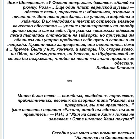
доме Шнеерсона», «У Фогеля открылась бакалея», «Налей-ка
рюмку, Роза»... Еще один пласт еврейской музыки —
одесские песни, лирические и «блатные», озорные и
печальные. Эти песни рождались на улицах, в кофейнях и
кабачках. В их мелодиях и текстах осталось главное
качество одесситов — умение иронизировать по поводу
целого мира и самих себя. При разных «режимах» одесские
песни пытались оттеснить на задворки, но присущим им
обаянием они упорно пробивали себе путь в салоны и на
эстрады. Практически запрещенные, они исполнялись даже
в... Кремле. Были у них, конечно, и авторы. Но, скорее всего,
ни Ядов, ни Жемчужников, ни Утесов, ни Шуфутинский не
стали бы возражать, чтобы их песни мы знали просто как
одесские.
Людмила Клигман
***
Много было песен — семейных, свадебных, лирических,
приблатненных, веселых да озорных типа “Рахиля, вы
прекрасны, вы мне нравитесь...”
(мне известен вариант «Рахиля, штоб вы сдохли, вы мне
нравитесь» — И.Н.) и “Жил на свете Хаим,/ Никем не
замечаем,/ Олте шмотес Хаим покупал”
Сегодня уже мало кто помнит песенки
“На толчке на Староконном