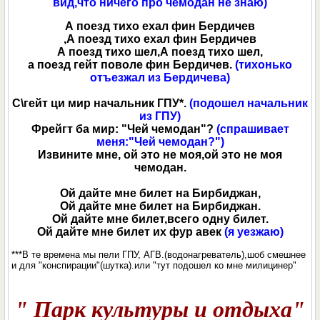
вид,что ничего про чемодан не знаю)
А поезд тихо ехал фин Бердичев
,А поезд тихо ехал фин Бердичев
А поезд тихо шел,А поезд тихо шел,
а поезд гейт поволе фин Бердичев.
(тихонько
отъезжал из Бердичева)
С\гейт ци мир начальник ГПУ*.
(подошел начальник
из ГПУ)
Фрейгт ба мир: "Чей чемодан"?
(спрашивает
меня:"Чей чемодан?")
Извините мне, ой это не моя,ой это не моя
чемодан.
Ой дайте мне билет на Бирбиджан,
Ой дайте мне билет на Бирбиджан.
Ой дайте мне билет,всего одну билет.
Ой дайте мне билет их фур авек
(я уезжаю)
***В те времена мы пели ГПУ, АГВ.(водонагреватель),шоб смешнее
и для "конспирации"(шутка).или "тут подошел ко мне милицинер"
" Парк культуры и отдыха"