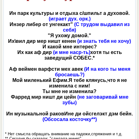
Ин парк культуры и отдыха с/шпильт а духовой.
(играет дух. орк.)
Инзер либер от унгекакт"
(С трудом выдавил из
себя)
"Я ухожу домой."
Их\вил дир мер ништ кенен
(и знать тебя не хочу)
И какой мне интерес?
Их как аф дир
(и мне наср-ть)
хотя ты есть
заведущий СОБЕС.*
Аф веймен варфсти мех авек
(И на кого ты меня
бросаешь?)
Мой миленький Ефим.Я тебе клянусь,что я не
изменила с ним!
Ты мне не изменила?
Фарред мир ништ ди цейн
(не заговаривай мне
зубы)
Ин музыкальной раковИне ди ойсгелэкт дэм бейн.
(Обсосала косточку**)
* Нет смысла обращать внимание на падежи,спряжения и т.д.
** Сегодня бы сказали: "сделала минет"