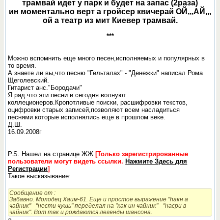
трамвай идет у парк и будет на запас (2раза)
ин моментально верт а гройсер квичерай ОЙ,,,АЙ,,,
ой а театр из мит Киевер трамвай.
***
Можно вспомнить еще много песен,исполняемых и популярных в
то время.
А знаете ли вы,что песню "Гельталах" - "Денежки" написал Рома
Щеголевский.
Гитарист анс."Бородачи"
Я рад.что эти песни и сегодня волнуют
коллеционеров.Кропотливые поиски, расшифровки текстов,
оцифровки старых записей,позволяют всем насладиться
песнями которые исполнялись еще в прошлом веке.
Д.Ш.
16.09.2008г
P.S. Нашел на странице ЖЖ
[Только зарегистрированные
пользователи могут видеть ссылки.
Нажмите Здесь для
Регистрации
]
Такое высказывание:
Сообщение от
:
Забавно. Молодец Хаим-61. Еще и простое выражение "hакн а
чайник" - "нести чушь" переделал на "как ин чайник" - "насри в
чайник". Вот так и рождаются легенды шансона.