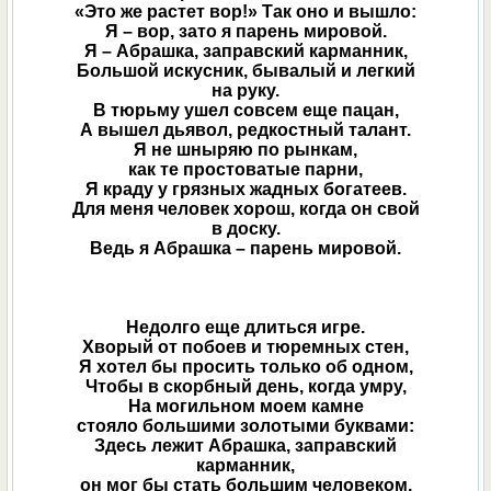
«Это же растет вор!» Так оно и вышло:
Я – вор, зато я парень мировой.
Я – Абрашка, заправский карманник,
Большой искусник, бывалый и легкий
на руку.
В тюрьму ушел совсем еще пацан,
А вышел дьявол, редкостный талант.
Я не шныряю по рынкам,
как те простоватые парни,
Я краду у грязных жадных богатеев.
Для меня человек хорош, когда он свой
в доску.
Ведь я Абрашка – парень мировой.
Недолго еще длиться игре.
Хворый от побоев и тюремных стен,
Я хотел бы просить только об одном,
Чтобы в скорбный день, когда умру,
На могильном моем камне
стояло большими золотыми буквами:
Здесь лежит Абрашка, заправский
карманник,
он мог бы стать большим человеком,