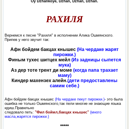
Oy Dzhankoye, Dzhan, Dzhan, Dzhan.
РАХИЛЯ
Вернемся к песне "Рахиля" в исполнении Алика Ошмянского.
Припев у него звучит так:
Афн бойдем бакцах кнышес
(На чердаке жарят
пирожки.)
Финым тухес шитцех мейл
(Из задницы сыпется
мука)
Аз дер тоте трент ди моме
(когда папа трахает
маму)
Киндер махензех алейн.
(дети предоставлены
самим себе.)
Афн бойдем бакцах кнышес
(На чердаке пекут пирожки.)
- это была
ошибка не только Ошмянского,так пели многие не знающие языка
идиш.Правильно
следовало петь:
"Фил боймл,бакцах кнышес"
(много
масла,жарятся пирожки.)
*****