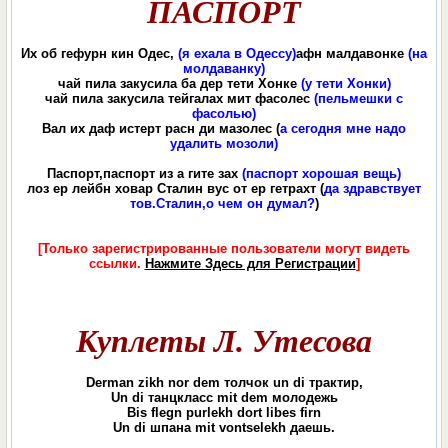
ПАСПОРТ
Их об гефурн кин Одес,
(я ехала в Одессу)
афн малдавонке
(на
молдаванку)
чай пила закусила ба дер тети Хонке
(у тети Хонки)
чай пила закусила тейгалах мит фасолес
(пельмешки с
фасолью)
Вал их даф истерт расн ди мазолес (
а сегодня мне надо
удалить мозоли)
Паспорт,паспорт из а гите зах
(паспорт хорошая вещь)
лоз ер лейбн ховар Сталин вус от ер гетрахт (
да здравствует
тов.Сталин,о чем он думал?
)
[Только зарегистрированные пользователи могут видеть
ссылки.
Нажмите Здесь для Регистрации
]
Куплеты Л. Утесова
Derman zikh nor dem толчок un di трактир,
Un di танцкласс mit dem молодежь
Bis flegn purlekh dort libes firn
Un di шпана mit vontselekh даешь.