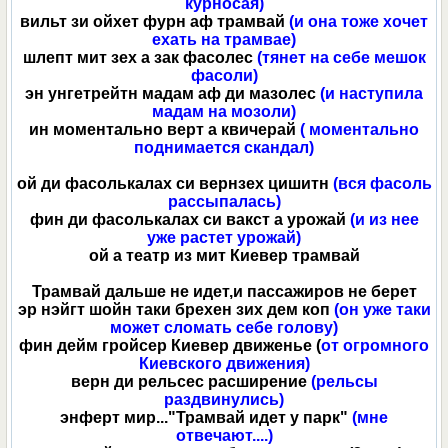
курносая)
вильт зи ойхет фурн аф трамвай
(и она тоже хочет
ехать на трамвае)
шлепт мит зех а зак фасолес
(тянет на себе мешок
фасоли)
эн унгетрейтн мадам аф ди мазолес
(и наступила
мадам на мозоли)
ин моментально верт а квичерай
( моментально
поднимается скандал)
ой ди фасолькалах си вернзех цишитн
(вся фасоль
рассыпалась)
фин ди фасолькалах си вакст а урожай
(и из нее
уже растет урожай)
ой а театр из мит Киевер трамвай
Трамвай дальше не идет,и пассажиров не берет
эр нэйгт шойн таки брехен зих дем коп
(он уже таки
может сломать себе голову)
фин дейм гройсер Киевер движенье (
от огромного
Киевского движения)
верн ди рельсес расширение
(рельсы
раздвинулись)
энферт мир..."Трамвай идет у парк"
(мне
отвечают....)