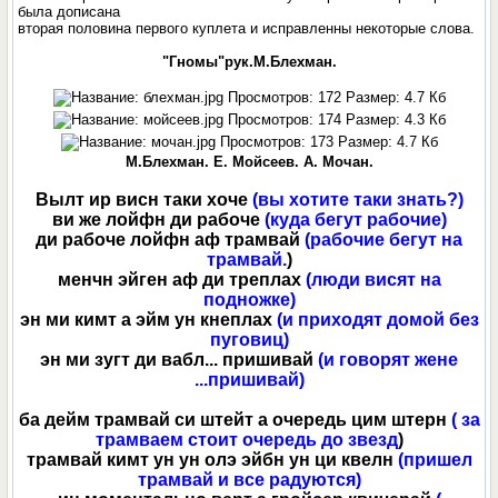
была дописана
вторая половина первого куплета и исправленны некоторые слова.
"Гномы"рук.М.Блехман.
М.Блехман. Е. Мойсеев. А. Мочан.
Вылт ир висн таки хоче
(вы хотите таки знать?)
ви же лойфн ди рабоче
(куда бегут рабочие)
ди рабоче лойфн аф трамвай
(рабочие бегут на
трамвай.
)
менчн эйген аф ди треплах
(люди висят на
подножке)
эн ми кимт а эйм ун кнеплах
(и приходят домой без
пуговиц)
эн ми зугт ди вабл... пришивай
(и говорят жене
...пришивай)
ба дейм трамвай си штейт а очередь цим штерн
( за
трамваем стоит очередь до звезд
)
трамвай кимт ун ун олэ эйбн ун ци квелн
(пришел
трамвай и все радуются)