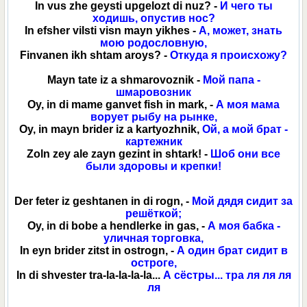
In vus zhe geysti upgelozt di nuz? -
И чего ты
ходишь, опустив нос?
In efsher vilsti visn mayn yikhes -
А, может, знать
мою родословную,
Finvanen ikh shtam aroys? -
Откуда я происхожу?
Mayn tate iz a shmarovoznik -
Мой папа -
шмаровозник
Oy, in di mame ganvet fish in mark, -
А моя мама
ворует рыбу на рынке,
Oy, in mayn brider iz a kartyozhnik,
Ой, а мой брат -
картежник
Zoln zey ale zayn gezint in shtark! -
Шоб они все
были здоровы и крепки!
Der feter iz geshtanen in di rogn, -
Мой дядя сидит за
решёткой;
Oy, in di bobe a hendlerke in gas, -
А моя бабка -
уличная торговка,
In eyn brider zitst in ostrogn, -
А один брат сидит в
остроге,
In di shvester tra-la-la-la-la...
А сёстры... тра ля ля ля
ля