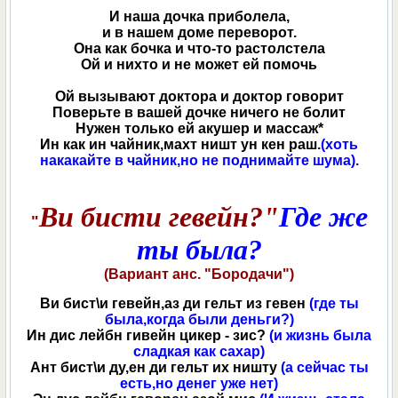
И наша дочка приболела,
и в нашем доме переворот.
Она как бочка и что-то растолстела
Ой и нихто и не может ей помочь
Ой вызывают доктора и доктор говорит
Поверьте в вашей дочке ничего не болит
Нужен только ей акушер и массаж*
Ин как ин чайник,махт ништ ун кен раш.
(хоть
накакайте в чайник,но не поднимайте шума).
Ви бисти гевейн?"
Где же
"
ты была?
(Вариант анс. "Бородачи")
Ви бист\и гевейн,аз ди гельт из гевен
(где ты
была,когда были деньги?)
Ин дис лейбн гивейн цикер - зис?
(и жизнь была
сладкая как сахар)
Ант бист\и ду,ен ди гельт их ништу
(а сейчас ты
есть,но денег уже нет)