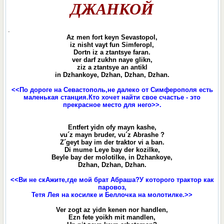
ДЖАНКОЙ
.
Az men fort keyn Sevastopol,
iz nisht vayt fun Simferopl,
Dortn iz a ztantsye faran.
ver darf zukhn naye glikn,
ziz a ztantsye an antikl
in Dzhankoye, Dzhan, Dzhan, Dzhan.
<<По дороге на Севастополь,не далеко от Симферополя есть
маленькая станция.Кто хочет найти свое счастье - это
прекрасное место для него>>.
Entfert yidn ofy mayn kashe,
vu´z mayn bruder, vu´z Abrashe ?
Z´geyt bay im der traktor vi a ban.
Di mume Leye bay der kozilke,
Beyle bay der molotilke, in Dzhankoye,
Dzhan, Dzhan, Dzhan.
<<Ви не скАжите,где мой брат Абраша?У которого трактор как
паровоз,
Тетя Лея на косилке и Беллочка на молотилке.>>
Ver zogt az yidn kenen nor handlen,
Ezn fete yoikh mit mandlen,