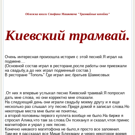
Обложка книги Стефана Машкевича "Трамвайные копейки"
Киевский трамвай.
Очень интересная произошла история с этой песней.Я играл на
подмене....
(Основной состав играл в ресторане,росле работы они приезжали
на свадьбу,а до них играл подменный состав.)
В ресторане "Тополь" Где играл анс.братьев Шамисовых
.От них я впервые услыхал песню Киевский трамвай.Я попросил
дать мне слова, но они корректно мне отказали.
На следующий день они играли свадьбу моему другу и я еще
несколько раз слышал эту песню.Придя домой я записал слова.Но
некоторые места мне были не понятны,
а второй половины первого куплета вообще не было.На бирже я
спросил Алика,что там за слова.Он психанул и сказал,чтоя принес
магнитофон и украл у них песню.
Конечно никакого магитофона не было,я просто все запомнил.
Там-же я рассказал все Мише Блехману и через некоторое время