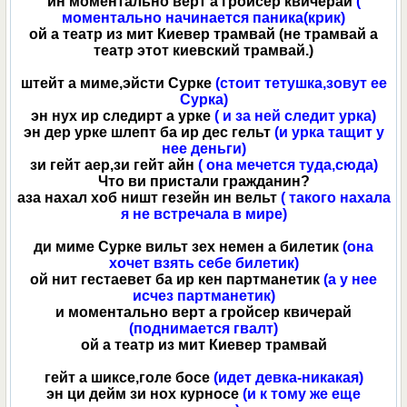
ин моментально верт а гройсер квичерай
(
моментально начинается паника(крик)
ой а театр из мит Киевер трамвай (не трамвай а
театр этот киевский трамвай.)
штейт а миме,эйсти Сурке
(стоит тетушка,зовут ее
Сурка)
эн нух ир следирт а урке
( и за ней следит урка)
эн дер урке шлепт ба ир дес гельт
(и урка тащит у
нее деньги)
зи гейт аер,зи гейт айн
( она мечется туда,сюда)
Что ви пристали гражданин?
аза нахал хоб ништ гезейн ин вельт
( такого нахала
я не встречала в мире)
ди миме Сурке вильт зех немен а билетик
(она
хочет взять себе билетик)
ой нит гестаевет ба ир кен партманетик
(а у нее
исчез партманетик)
и моментально верт а гройсер квичерай
(поднимается гвалт)
ой а театр из мит Киевер трамвай
гейт а шиксе,голе босе
(идет девка-никакая)
эн ци дейм зи нох курносе
(и к тому же еще