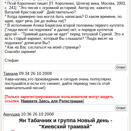
* Псой Короленко пишет [П. Короленко, Шлягер века, Москва, 2003,
с. 241]: "Это песня с огромной историей. Автор ее, кажется,
Виталий Крестовский". Действительно?
* Когда примерно она могла быть написана? О каком времени, по
идее, идет речь (не до войны ли)?
* В исполнении Алика Берисона второй половины первого куплета
("люди висят на подножке" и далее) нет, и порядок куплетов
другой -- "Трамвай дальше не идет" перед тетушкой Суркой. Это и
есть старый вариант, который Вы слышали? "Люди висят на
подножке" дописали Вы?
* Как на Вас сослаться на моей странице?
Спасибо заранее!
Стефан
Ответ
Тамада
09:34 26.10.2008
Хава-нагива,это произведение и сегодня очень поппулярно,
послушайте,и если кто сможет, дайте перевод текста этой
замечательной песни!)
[Только зарегистрированные пользователи могут видеть
ссылки.
Нажмите Здесь для Регистрации
]
Ответ
Аннушка
10:36 26.10.2008
Ян Табачник и группа Новый день -
"Киевский трамвай"