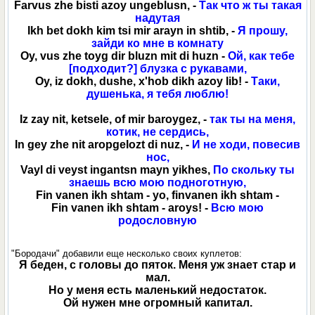
Farvus zhe bisti azoy ungeblusn, -
Так что ж ты такая
надутая
Ikh bet dokh kim tsi mir arayn in shtib, -
Я прошу,
зайди ко мне в комнату
Oy, vus zhe toyg dir bluzn mit di huzn -
Ой, как тебе
[подходит?] блузка с рукавами,
Oy, iz dokh, dushe, х'hob dikh azoy lib! -
Таки,
душенька, я тебя люблю!
Iz zay nit, ketsele, of mir baroygez, -
так ты на меня,
котик, не сердись,
In gey zhe nit aropgelozt di nuz, -
И не ходи, повесив
нос,
Vayl di veyst ingantsn mayn yikhes,
По скольку ты
знаешь всю мою подноготную,
Fin vanen ikh shtam - yo, finvanen ikh shtam -
Fin vanen ikh shtam - aroys! -
Всю мою
родословную
"Бородачи" добавили еще несколько своих куплетов:
Я беден, с головы до пяток. Меня уж знает стар и
мал.
Но у меня есть маленький недостаток.
Ой нужен мне огромный капитал.