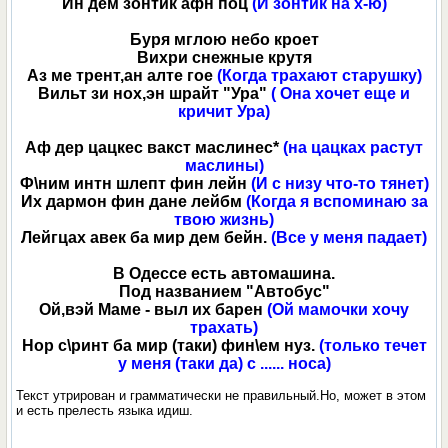
Ин дем зонтик афн поц
(И зонтик на х-ю)
Буря мглою небо кроет
Вихри снежные крутя
Аз ме трент,ан алте гое
(Когда трахают старушку)
Вильт зи нох,эн шрайт "Ура"
( Она хочет еще и
кричит Ура)
Аф дер цацкес вакст маслинес*
(на цацках растут
маслины)
Ф\ним интн шлепт фин лейн
(И с низу что-то тянет)
Их дармон фин дане лейбм
(Когда я вспоминаю за
твою жизнь)
Лейгцах авек ба мир дем бейн.
(Все у меня падает)
В Одессе есть автомашина.
Под названием "Автобус"
Ой,вэй Маме - выл их барен
(Ой мамочки хочу
трахать)
Нор с\ринт ба мир (таки) фин\ем нуз.
(только течет
у меня (таки да) с ...... носа)
Текст утрирован и грамматически не правильный.Но, может в этом
и есть прелесть языка идиш.