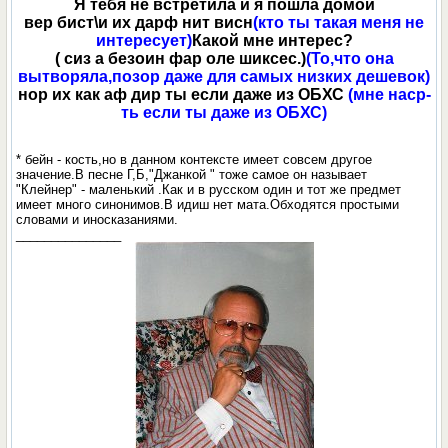
Я тебя не встретила и я пошла домой
вер бист\и их дарф нит висн
(кто ты такая меня не
интересует)
Какой мне интерес?
( сиз а безоин фар оле шиксес.)
(То,что она
вытворяла,позор даже для самых низких дешевок)
нор их как аф дир ты если даже из ОБХС
(мне наср-
ть если ты даже из ОБХС)
* бейн - кость,но в данном контексте имеет совсем другое
значение.В песне Г,Б,"Джанкой " тоже самое он называет
"Клейнер" - маленький .Как и в русском один и тот же предмет
имеет много синонимов.В идиш нет мата.Обходятся простыми
словами и иносказаниями.
_______________