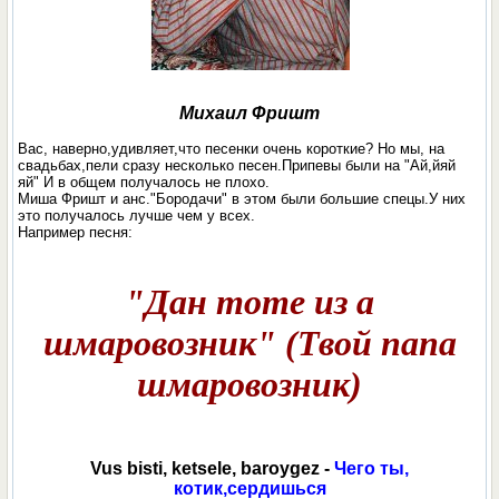
Михаил Фришт
Вас, наверно,удивляет,что песенки очень короткие? Но мы, на
свадьбах,пели сразу несколько песен.Припевы были на "Ай,йяй
яй" И в общем получалось не плохо.
Миша Фришт и анс."Бородачи" в этом были большие спецы.У них
это получалось лучше чем у всех.
Например песня:
"Дан тоте из а
шмаровозник" (Твой папа
шмаровозник)
Vus bisti, ketsele, baroygez -
Чего ты,
котик,сердишься