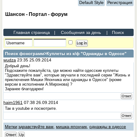
Default Style
Регистрация
Шансон - Портал - форум
Главная страница
|
Сообщения за день
|
Поиск
Поиск фонограмм
>Куплеты из к/ф "Однажды в Одессе"
wudza
23:35 25.09.2014
Добрый день!
Подскажите пожалуйста, где можно найти одесские куплеты
"Здравствуйте вам", которые звучали в последней серии "Жизнь и
приключения Мишки Япончика или однажды в Одессе" (кроме
версии в исполнении А.Миронова) ?
Заранее благодарен!
Ответ
haim1961
07:38 26.09.2014
Так в youtube и посмотрите.
Ответ
Метки
:
здравствуйте вам
,
мишка-япончик
,
однажды в одессе
Ответ
Up