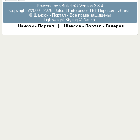
Powered by vBulletin® Version 3.8.4
Copyright ©2000 - 2026, Jelsoft Enterprises Ltd. Перевод:
zCarot
© Шансон - Портал - Все права защищены
Lightweight Styling ©
Dartho
Шансон - Портал
|
Шансон - Портал - Галерея