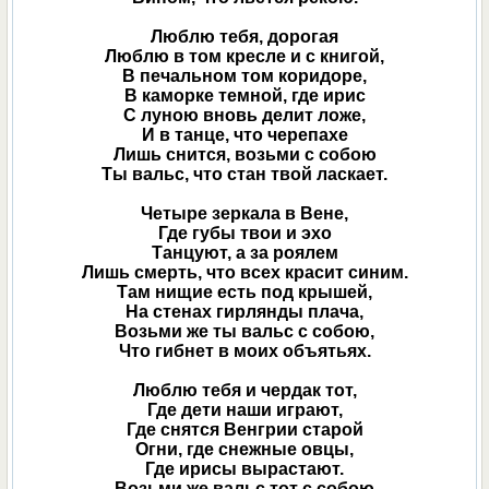
Люблю тебя, дорогая
Люблю в том кресле и с книгой,
В печальном том коридоре,
В каморке темной, где ирис
С луною вновь делит ложе,
И в танце, что черепахе
Лишь снится, возьми с собою
Ты вальс, что стан твой ласкает.
Четыре зеркала в Вене,
Где губы твои и эхо
Танцуют, а за роялем
Лишь смерть, что всех красит синим.
Там нищие есть под крышей,
На стенах гирлянды плача,
Возьми же ты вальс с собою,
Что гибнет в моих объятьях.
Люблю тебя и чердак тот,
Где дети наши играют,
Где снятся Венгрии старой
Огни, где снежные овцы,
Где ирисы вырастают.
Возьми же вальс тот с собою