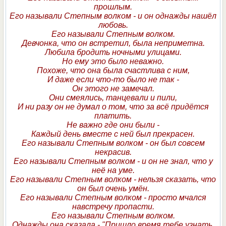
прошлым.
Его называли Степным волком - и он однажды нашёл
любовь.
Его называли Степным волком.
Девчонка, что он встретил, была неприметна.
Любила бродить ночными улицами.
Но ему это было неважно.
Похоже, что она была счастлива с ним,
И даже если что-то было не так -
Он этого не замечал.
Они смеялись, танцевали и пили,
И ни разу он не думал о том, что за всё придётся
платить.
Не важно где они были -
Каждый день вместе с ней был прекрасен.
Его называли Степным волком - он был совсем
некрасив.
Его называли Степным волком - и он не знал, что у
неё на уме.
Его называли Степным волком - нельзя сказать, что
он был очень умён.
Его называли Степным волком - просто мчался
навстречу пропасти.
Его называли Степным волком.
Однажды она сказала - "Пришло время тебе узнать,