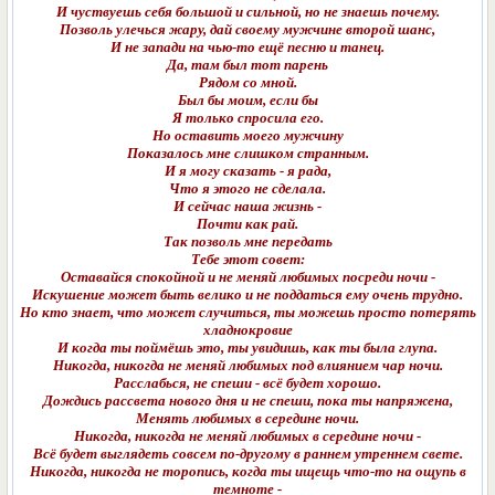
И чуствуешь себя большой и сильной, но не знаешь почему.
Позволь улечься жару, дай своему мужчине второй шанс,
И не запади на чью-то ещё песню и танец.
Да, там был тот парень
Рядом со мной.
Был бы моим, если бы
Я только спросила его.
Но оставить моего мужчину
Показалось мне слишком странным.
И я могу сказать - я рада,
Что я этого не сделала.
И сейчас наша жизнь -
Почти как рай.
Так позволь мне передать
Тебе этот совет:
Оставайся спокойной и не меняй любимых посреди ночи -
Искушение может быть велико и не поддаться ему очень трудно.
Но кто знает, что может случиться, ты можешь просто потерять
хладнокровие
И когда ты поймёшь это, ты увидишь, как ты была глупа.
Никогда, никогда не меняй любимых под влиянием чар ночи.
Расслабься, не спеши - всё будет хорошо.
Дождись рассвета нового дня и не спеши, пока ты напряжена,
Менять любимых в середине ночи.
Никогда, никогда не меняй любимых в середине ночи -
Всё будет выглядеть совсем по-другому в раннем утреннем свете.
Никогда, никогда не торопись, когда ты ищещь что-то на ощупь в
темноте -