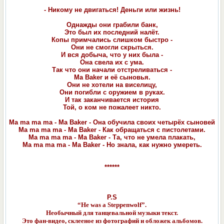
- Никому не двигаться! Деньги или жизнь!
Однажды они грабили банк,
Это был их последний налёт.
Копы примчались слишком быстро -
Они не смогли скрыться.
И вся добыча, что у них была -
Она свела их с ума.
Так что они начали отстреливаться -
Ma Baker и её сыновья.
Они не хотели на виселицу,
Они погибли с оружием в руках.
И так заканчивается история
Той, о ком не пожалеет никто.
Ma ma ma ma - Ma Baker - Она обучила своих четырёх сыновей
Ma ma ma ma - Ma Baker - Как обращаться с пистолетами.
Ma ma ma ma - Ma Baker - Та, что не умела плакать,
Ma ma ma ma - Ma Baker - Но знала, как нужно умереть.
******
P.S
“He was a Steppenwolf”.
Необычный для танцевальной музыки текст.
Это фан-видео, склееное из фотографий и обложек альбомов.