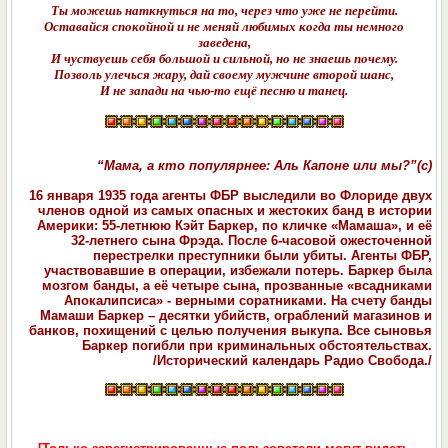
Ты можешь наткнуться на то, через что уже не перейти.
Оставайся спокойной и не меняй любимых когда ты немного
заведена,
И чуствуешь себя большой и сильной, но не знаешь почему.
Позволь улечься жару, дай своему мужчине второй шанс,
И не запади на чью-то ещё песню и танец.
“Мама, а кто популярнее: Аль Капоне или мы?”(с)
16 января 1935 года агенты ФБР выследили во Флориде двух
членов одной из самых опасных и жестоких банд в истории
Америки: 55-летнюю Кэйт Баркер, по кличке «Мамаша», и её
32-летнего сына Фрэда. После 6-часовой ожесточенной
перестрелки преступники были убиты. Агенты ФБР,
участвовавшие в операции, избежали потерь. Баркер была
мозгом банды, а её четыре сына, прозванные «всадниками
Апокалипсиса» - верными соратниками. На счету банды
Мамаши Баркер – десятки убийств, ограблений магазинов и
банков, похищений с целью получения выкупа. Все сыновья
Баркер погибли при криминальных обстоятельствах.
/Исторический календарь Радио Свобода./