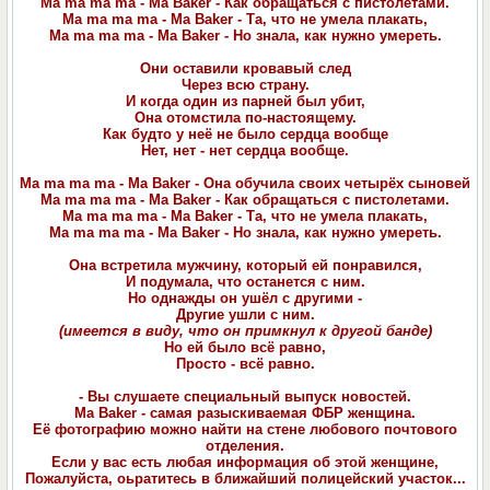
Ma ma ma ma - Ma Baker - Как обращаться с пистолетами.
Ma ma ma ma - Ma Baker - Та, что не умела плакать,
Ma ma ma ma - Ma Baker - Но знала, как нужно умереть.
Они оставили кровавый след
Через всю страну.
И когда один из парней был убит,
Она отомстила по-настоящему.
Как будто у неё не было сердца вообще
Нет, нет - нет сердца вообще.
Ma ma ma ma - Ma Baker - Она обучила своих четырёх сыновей
Ma ma ma ma - Ma Baker - Как обращаться с пистолетами.
Ma ma ma ma - Ma Baker - Та, что не умела плакать,
Ma ma ma ma - Ma Baker - Но знала, как нужно умереть.
Она встретила мужчину, который ей понравился,
И подумала, что останется с ним.
Но однажды он ушёл с другими -
Другие ушли с ним.
(имеется в виду, что он примкнул к другой банде)
Но ей было всё равно,
Просто - всё равно.
- Вы слушаете специальный выпуск новостей.
Ma Baker - самая разыскиваемая ФБР женщина.
Её фотографию можно найти на стене любового почтового
отделения.
Если у вас есть любая информация об этой женщине,
Пожалуйста, оьратитесь в ближайший полицейский участок...