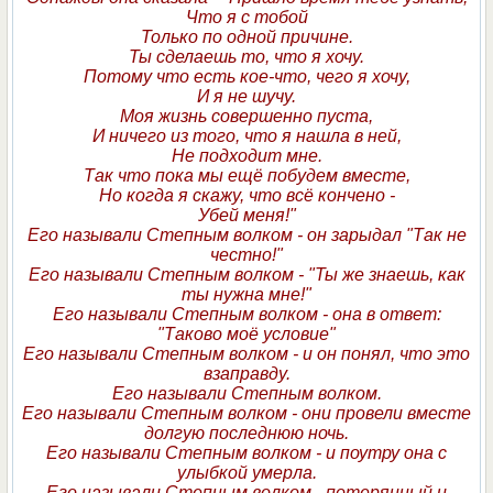
Что я с тобой
Только по одной причине.
Ты сделаешь то, что я хочу.
Потому что есть кое-что, чего я хочу,
И я не шучу.
Моя жизнь совершенно пуста,
И ничего из того, что я нашла в ней,
Не подходит мне.
Так что пока мы ещё побудем вместе,
Но когда я скажу, что всё кончено -
Убей меня!"
Его называли Степным волком - он зарыдал "Так не
честно!"
Его называли Степным волком - "Ты же знаешь, как
ты нужна мне!"
Его называли Степным волком - она в ответ:
"Таково моё условие"
Его называли Степным волком - и он понял, что это
взаправду.
Его называли Степным волком.
Его называли Степным волком - они провели вместе
долгую последнюю ночь.
Его называли Степным волком - и поутру она с
улыбкой умерла.
Его называли Степным волком - потерянный и