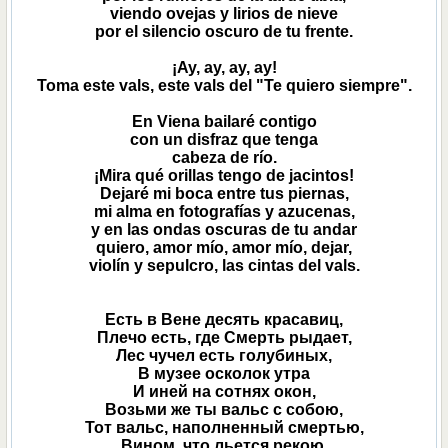
viendo ovejas y lirios de nieve
por el silencio oscuro de tu frente.
¡Ay, ay, ay, ay!
Toma este vals, este vals del "Te quiero siempre".
En Viena bailaré contigo
con un disfraz que tenga
cabeza de río.
¡Mira qué orillas tengo de jacintos!
Dejaré mi boca entre tus piernas,
mi alma en fotografías y azucenas,
y en las ondas oscuras de tu andar
quiero, amor mío, amor mío, dejar,
violín y sepulcro, las cintas del vals.
Есть в Вене десять красавиц,
Плечо есть, где Смерть рыдает,
Лес чучел есть голубиных,
В музее осколок утра
И иней на сотнях окон,
Возьми же ты вальс с собою,
Тот вальс, наполненный смертью,
Вином, что льется рекою.