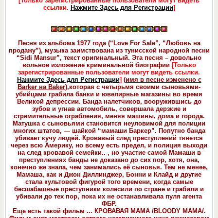
[Только зарегистрированные пользователи могут видеть
ссылки.
Нажмите Здесь для Регистрации
]
Песня из альбома 1977 года (“Love For Sale”, “Любовь на
продажу”), музыка заимствована из тунисской народной песни
“Sidi Mansur”, текст оригинальный. Эта песня – довольно
вольное изложение криминальной биографии
[Только
зарегистрированные пользователи могут видеть ссылки.
Нажмите Здесь для Регистрации
]
(
имя в песне изменено с
Barker на Baker
),которая с четырьмя своими сыновьями-
убийцами грабила банки и ювелирные магазины во время
Великой депрессии. Банда налетчиков, вооружившись до
зубов и угнав автомобиль, совершала дерзкие и
стремительные ограбления, меняя машины, дома и города.
Матушка с сыновьями становится неуловимой для полиции
многих штатов, — шайкой “мамаши Баркер”. Попутно банда
убивает кучу людей. Кровавый след преступлений тянется
через всю Америку, но всему есть предел, и полиция выходи
на след кровавой семейки.. , но участие самой Мамаши в
преступлениях банды не доказано до сих пор, хотя, она,
конечно же знала, чем занимались её сыновья. Тем не менее,
Мамаша, как и Джон Диллинджер, Бонни и Клайд и другие
стала культовой фигурой того времени, когда самые
бесшабашные преступники колесили по стране и грабили и
убивали до тех пор, пока их не останавливала пуля агента
ФБР.
Еще есть такой фильм ... КРОВАВАЯ МАМА /BLOODY MAMA/.