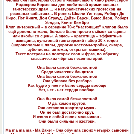
Фильм снят мастером острого независимого кино режиссером
Роджером Корменом для любителей криминальных
гангстерских драм.... и натуралистических гротесков на
реальных событиях... В ролях: Шелли Уинтерс, Роберт Де
Ниро, Пэт Хингл, Дон Страуд, Дайэн Варси, Брюс Дерн, Роберт
Уолден, Клинт Кимбро
Клип интересный – в середине 70-х “настоящих” клипов было
ещё довольно мало, больше было просто съёмок со сцены
или якобы со сцены. А здесь – красотища – эффектные
женщины, культовый гангстерский набор 30-х годов
(широкополые шляпы, дорогие костюмы-тройки, сигара,
зубочистка, автомат, открытая машина).
Текст построен на повторах слов и фраз, по образцу
классических чёрных песен-историй.
Она была самой безжалостной
Среди чикагских бандитов
Она была самой безжалостной
Она убивала без разбора
Как будто у неё не было сердца вообще
Нет, нет - нет сердца вообще.
Она была самой безжалостной
О да, самой крутой.
Она оставила квартиру мужа -
Он не был достаточно крут.
И взяла с собой своих мальчиков -
Они были сильны и жестоки.
Ma ma ma ma - Ma Baker - Она обучила своих четырёх сыновей