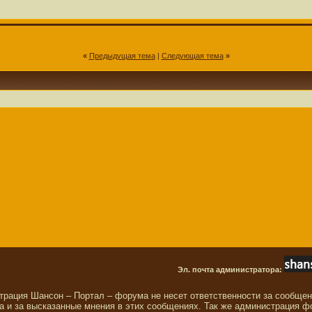
«
Предыдущая тема
|
Следующая тема
»
Эл. почта администратора:
трация Шансон – Портал – форума не несет ответственности за сообще
 и за высказанные мнения в этих сообщениях. Так же администрация ф