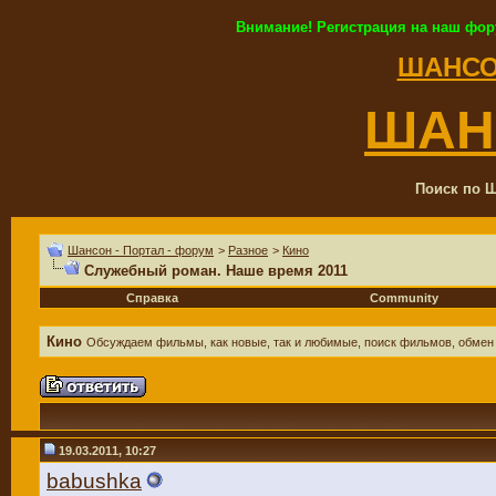
Внимание! Регистрация на наш фор
ШАНСО
ШАН
Поиск по Ш
Шансон - Портал - форум
>
Разное
>
Кино
Служебный роман. Наше время 2011
Справка
Community
Кино
Обсуждаем фильмы, как новые, так и любимые, поиск фильмов, обмен
19.03.2011, 10:27
babushka