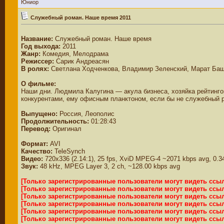
Юниор
Служебный роман. Наше время 2011
Название:
Служебный роман. Наше время
Год выхода:
2011
Жанр:
Комедия, Мелодрама
Режиссер:
Сарик Андреасян
В ролях:
Светлана Ходченкова, Владимир Зеленский, Марат Баша
О фильме:
Наши дни. Людмила Калугина — акула бизнеса, хозяйка рейтинго
конкурентами, ему офисным планктоном, если бы не служебный
Выпущено:
Россия, Леополис
Продолжительность:
01:28:43
Перевод:
Оригинал
Формат:
AVI
Качество:
TeleSynch
Видео:
720x336 (2.14:1), 25 fps, XviD MPEG-4 ~2071 kbps avg, 0.34 
Звук:
48 kHz, MPEG Layer 3, 2 ch, ~128.00 kbps avg
[Только зарегистрированные пользователи могут видеть ссы
[Только зарегистрированные пользователи могут видеть ссы
[Только зарегистрированные пользователи могут видеть ссы
[Только зарегистрированные пользователи могут видеть ссы
[Только зарегистрированные пользователи могут видеть ссы
[Только зарегистрированные пользователи могут видеть ссы