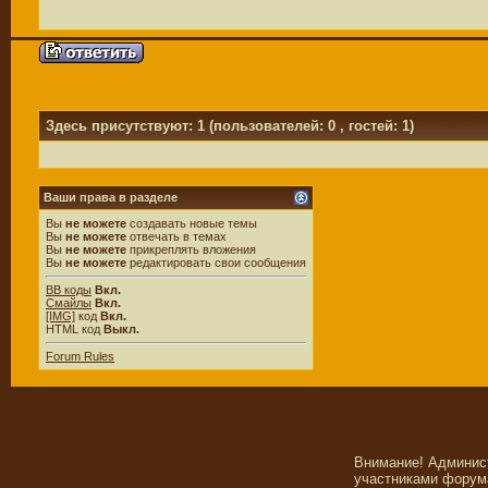
Здесь присутствуют: 1
(пользователей: 0 , гостей: 1)
Ваши права в разделе
Вы
не можете
создавать новые темы
Вы
не можете
отвечать в темах
Вы
не можете
прикреплять вложения
Вы
не можете
редактировать свои сообщения
BB коды
Вкл.
Смайлы
Вкл.
[IMG]
код
Вкл.
HTML код
Выкл.
Forum Rules
Внимание! Админис
участниками форума