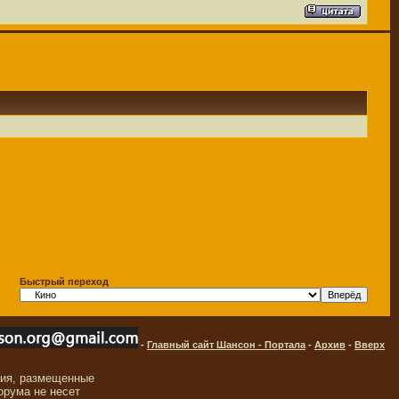
Быстрый переход
-
Главный сайт Шансон - Портала
-
Архив
-
Вверх
ния, размещенные
орума не несет