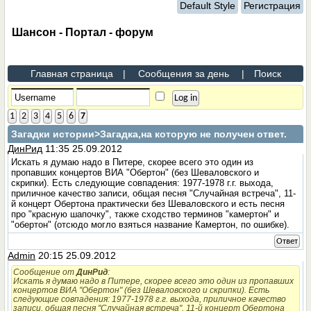
Default Style
Регистрация
Шансон - Портал - форум
Главная страница
|
Сообщения за день
|
Поиск
1
2
3
4
5
6
7
Загадки истории
>Загадка,на которую не получен ответ.
ДинРид
11:35 25.09.2012
Искать я думаю надо в Питере, скорее всего это один из
пропавших концертов ВИА "Обертон" (без Шеваловского и
скрипки). Есть следующие совпадения: 1977-1978 г.г. выхода,
приличное качество записи, общая песня "Случайная встреча", 11-
й концерт Обертона практически без Шеваловского и есть песня
про "красную шапочку", также сходство терминов "камертон" и
"обертон" (отсюдо могло взяться название Камертон, по ошибке).
Ответ
Admin
20:15 25.09.2012
Сообщение от
ДинРид
:
Искать я думаю надо в Питере, скорее всего это один из пропавших
концертов ВИА "Обертон" (без Шеваловского и скрипки). Есть
следующие совпадения: 1977-1978 г.г. выхода, приличное качество
записи, общая песня "Случайная встреча", 11-й концерт Обертона