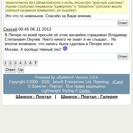
практически без Шеваловского и есть песня про "красную шапочку",
также сходство терминов "камертон" и "обертон" (отсюдо могло
взяться название Камертон, по ошибке).
Это что то новенькое. Спасибо за Ваше мнение.
Ответ
Сергей
00:45 06.11.2012
В Питере по моей просьбе об этом ансамбле спрашивал Владимир
Степанович Окунев. Никто ничего не знает и не слышал... Но
вполне возможно, что запись была сделана в Питере или в
Москве. А вообще тёмный лес!
Ответ
1
2
3
4
5
6
7
Ответ
Up
Powered by vBulletin® Version 3.8.4
Copyright ©2000 - 2026, Jelsoft Enterprises Ltd. Перевод:
zCarot
© Шансон - Портал - Все права защищены
Lightweight Styling ©
Dartho
Шансон - Портал
|
Шансон - Портал - Галерея