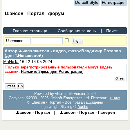
Default Style
Регистрация
Шансон - Портал - форум
Главная страница
|
Сообщения за день
|
Поиск
Авторы-исполнители - видео, фото
>Владимир Потапов
(для Т.Ненашевой)
MaNeTa
16:42 14.05.2024
[Только зарегистрированные пользователи могут видеть
ссылки.
Нажмите Здесь для Регистрации
]
Ответ
Ответ
Up
Powered by vBulletin® Version 3.8.4
Copyright ©2000 - 2026, Jelsoft Enterprises Ltd. Перевод:
zCarot
© Шансон - Портал - Все права защищены
Lightweight Styling ©
Dartho
Шансон - Портал
|
Шансон - Портал - Галерея