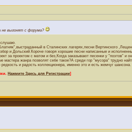
а не выгонят с форума?
 слушаю.
латняк",выстраданный в Сталинских лагерях,песни Вертинского ,Лещен
збор и Дольский.Короче говоря хорошие песни написанные и исполненн
кт за проектом с матом и без,Когда заказывают песенки у "поэтов" и о
ые мастера жанра позволят себе такое?А среди гор "мусора" трудно най
 редкость и радость коллекционера, именно это и есть жемчуг шансона.
лки.
Нажмите Здесь для Регистрации
]