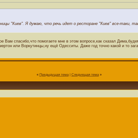
ицы "Киев". Я думаю, что речь идет о ресторане "Киев" все-таки, та
ое Вам спасибо,что помогаете мне в этом вопросе,как сказал Дима,буд
ертон или Воркутинцы,ну ещё Одесситы. Даже год точно какой и то загад
«
Предыдущая тема
|
Следующая тема
»