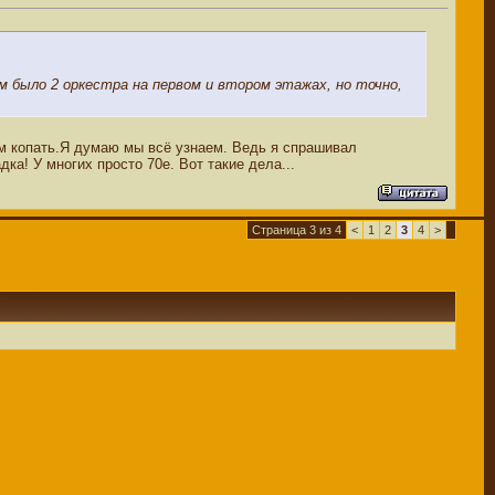
м было 2 оркестра на первом и втором этажах, но точно,
ем копать.Я думаю мы всё узнаем. Ведь я спрашивал
ка! У многих просто 70е. Вот такие дела...
Страница 3 из 4
<
1
2
3
4
>