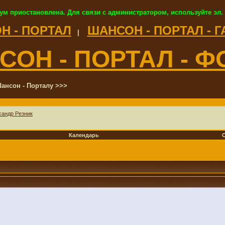
ум приостановлена. Для связи с администратором, используйте эл.
Н - ПОРТАЛ
ШАНСОН - ПОРТАЛ - 
|
СОН - ПОРТАЛ - Ф
ансон - Порталу >>>
сандр Резник
Календарь