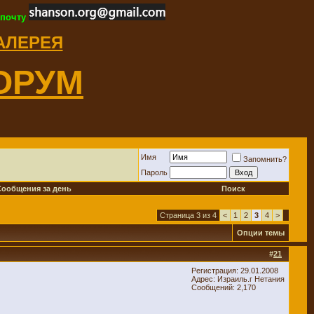
 почту
ГАЛЕРЕЯ
ОРУМ
Имя
Запомнить?
Пароль
Сообщения за день
Поиск
Страница 3 из 4
<
1
2
3
4
>
Опции темы
#
21
Регистрация: 29.01.2008
Адрес: Израиль.г Нетания
Сообщений: 2,170