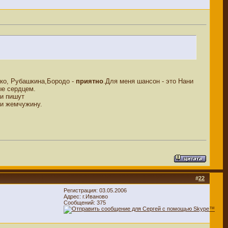
ко, Рубашкина,Бородо -
приятно
.Для меня шансон - это Нани
ые сердцем.
ни пишут
ти жемчужину.
#
22
Регистрация: 03.05.2006
Адрес: г.Иваново
Сообщений: 375