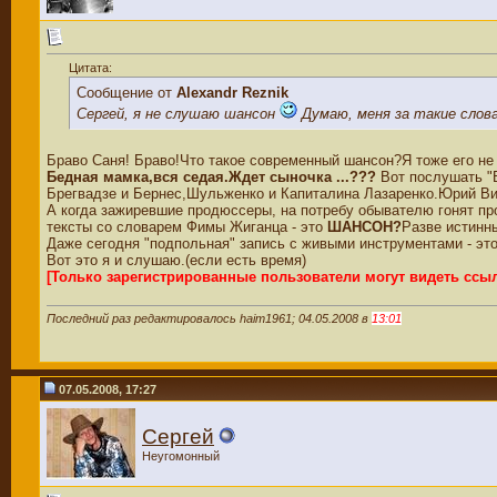
Цитата:
Сообщение от
Alexandr Reznik
Сергей, я не слушаю шансон
Думаю, меня за такие слов
Браво Саня! Браво!Что такое современный шансон?Я тоже его не
Бедная мамка,вся седая.Ждет сыночка ...???
Вот послушать "Б
Брегвадзе и Бернес,Шульженко и Капиталина Лазаренко.Юрий Ви
А когда зажиревшие продюссеры, на потребу обывателю гонят прое
тексты со словарем Фимы Жиганца - это
ШАНСОН?
Разве истинн
Даже сегодня "подпольная" запись с живыми инструментами - это
Вот это я и слушаю.(если есть время)
[Только зарегистрированные пользователи могут видеть ссы
Последний раз редактировалось haim1961; 04.05.2008 в
13:01
07.05.2008, 17:27
Сергей
Неугомонный