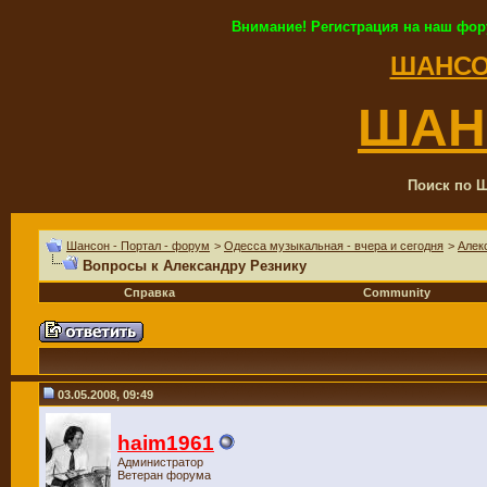
Внимание! Регистрация на наш фор
ШАНСО
ШАН
Поиск по Ш
Шансон - Портал - форум
>
Одесса музыкальная - вчера и сегодня
>
Алек
Вопросы к Александру Резнику
Справка
Community
03.05.2008, 09:49
haim1961
Администратор
Ветеран форума